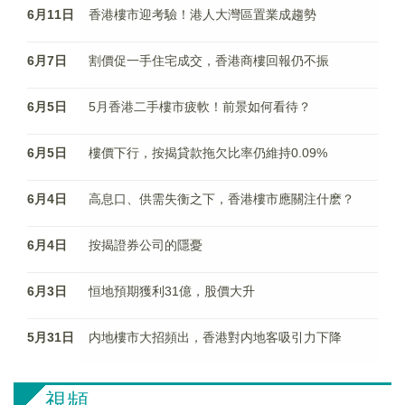
6月11日
香港樓市迎考驗！港人大灣區置業成趨勢
6月7日
割價促一手住宅成交，香港商樓回報仍不振
6月5日
5月香港二手樓市疲軟！前景如何看待？
6月5日
樓價下行，按揭貸款拖欠比率仍維持0.09%
6月4日
高息口、供需失衡之下，香港樓市應關注什麽？
6月4日
按揭證券公司的隱憂
6月3日
恒地預期獲利31億，股價大升
5月31日
内地樓市大招頻出，香港對内地客吸引力下降
視頻