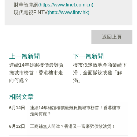
財華智庫網
(https://www.finet.com.cn)
現代電視FINTV
(http://www.fintv.hk)
返回上頁
上一篇新聞
下一篇新聞
連續14年雄踞樓價最難負
樓市低迷致地產商業績下
擔城市榜首！香港樓市走
滑，全面撤辣或難「解
向何處？
渴」
相關文章
6月14日
連續14年雄踞樓價最難負擔城市榜首！香港樓市
走向何處？
6月12日
工商鋪無人問津？香港又一富豪劈價欲沽貨！