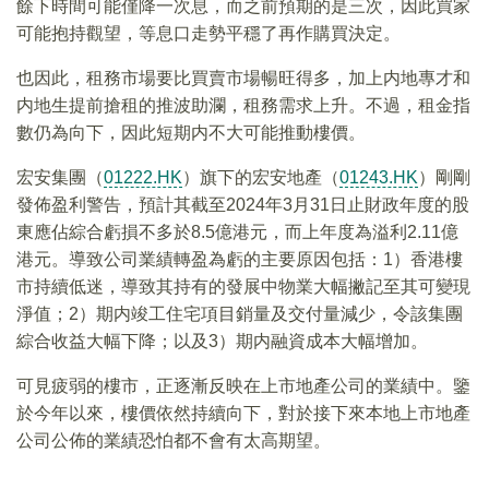
餘下時間可能僅降一次息，而之前預期的是三次，因此買家
可能抱持觀望，等息口走勢平穩了再作購買決定。
也因此，租務市場要比買賣市場暢旺得多，加上内地專才和
内地生提前搶租的推波助瀾，租務需求上升。不過，租金指
數仍為向下，因此短期内不大可能推動樓價。
宏安集團（
01222.HK
）旗下的宏安地產（
01243.HK
）剛剛
發佈盈利警告，預計其截至2024年3月31日止財政年度的股
東應佔綜合虧損不多於8.5億港元，而上年度為溢利2.11億
港元。導致公司業績轉盈為虧的主要原因包括：1）香港樓
市持續低迷，導致其持有的發展中物業大幅撇記至其可變現
淨值；2）期内竣工住宅項目銷量及交付量減少，令該集團
綜合收益大幅下降；以及3）期内融資成本大幅增加。
可見疲弱的樓市，正逐漸反映在上市地產公司的業績中。鑒
於今年以來，樓價依然持續向下，對於接下來本地上市地產
公司公佈的業績恐怕都不會有太高期望。