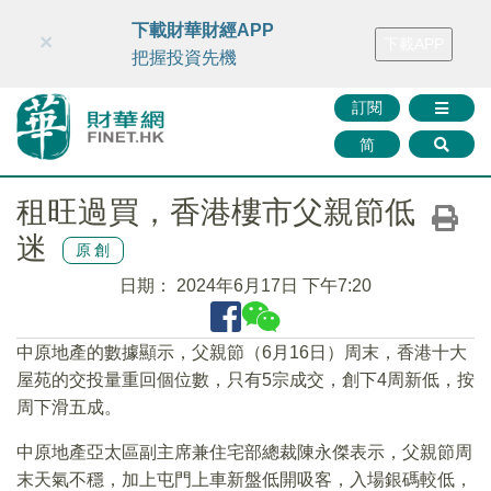
財華智庫網
FINTV
FINMETA
財華證券
媒體矩陣
下載財華財經APP
×
下載APP
智庫沙龍
聯絡我們
把握投資先機
訂閱
简
租旺過買，香港樓市父親節低
迷
原創
日期：
2024年6月17日 下午7:20
中原地產的數據顯示，父親節（6月16日）周末，香港十大
屋苑的交投量重回個位數，只有5宗成交，創下4周新低，按
周下滑五成。
中原地產亞太區副主席兼住宅部總裁陳永傑表示，父親節周
末天氣不穩，加上屯門上車新盤低開吸客，入場銀碼較低，