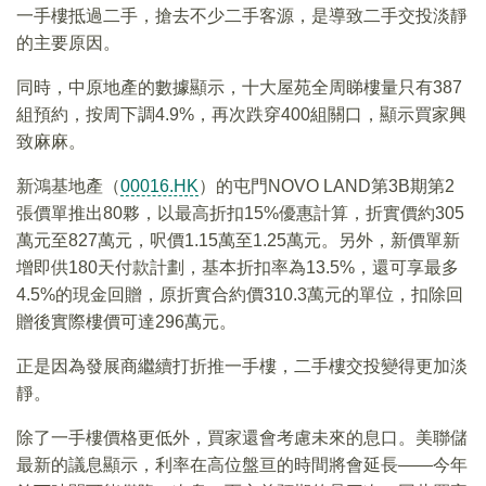
一手樓抵過二手，搶去不少二手客源，是導致二手交投淡靜
的主要原因。
同時，中原地產的數據顯示，十大屋苑全周睇樓量只有387
組預約，按周下調4.9%，再次跌穿400組關口，顯示買家興
致麻麻。
新鴻基地產（
00016.HK
）的屯門NOVO LAND第3B期第2
張價單推出80夥，以最高折扣15%優惠計算，折實價約305
萬元至827萬元，呎價1.15萬至1.25萬元。另外，新價單新
增即供180天付款計劃，基本折扣率為13.5%，還可享最多
4.5%的現金回贈，原折實合約價310.3萬元的單位，扣除回
贈後實際樓價可達296萬元。
正是因為發展商繼續打折推一手樓，二手樓交投變得更加淡
靜。
除了一手樓價格更低外，買家還會考慮未來的息口。美聯儲
最新的議息顯示，利率在高位盤亘的時間將會延長——今年