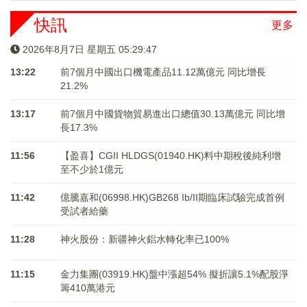
快訊
更多
2026年8月7日 星期五 05:29:47
13:22
前7個月中國出口機電產品11.12萬億元 同比增長
21.2%
13:17
前7個月中國貨物貿易進出口總值30.13萬億元 同比增
長17.3%
11:56
【盈喜】CGII HLDGS(01940.HK)料中期稅後純利增
至不少於1億元
11:42
億騰嘉和(06998.HK)GB268 Ib/II期臨床試驗完成首例
受試者給藥
11:28
神火股份：新疆神火鋁水轉化率已100%
11:15
金力集團(03919.HK)盤中漲超54% 擬折讓5.1%配股淨
籌410萬港元