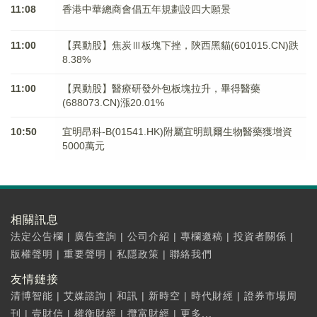
11:08
香港中華總商會倡五年規劃設四大願景
11:00
【異動股】焦炭Ⅲ板塊下挫，陝西黑貓(601015.CN)跌
8.38%
11:00
【異動股】醫療研發外包板塊拉升，畢得醫藥
(688073.CN)漲20.01%
10:50
宜明昂科-B(01541.HK)附屬宜明凱爾生物醫藥獲增資
5000萬元
相關訊息
法定公告欄
|
廣告查詢
|
公司介紹
|
專欄邀稿
|
投資者關係
|
版權聲明
|
重要聲明
|
私隱政策
|
聯絡我們
友情鏈接
清博智能
|
艾媒諮詢
|
和訊
|
新時空
|
時代財經
|
證券市場周
刊
|
壹財信
|
權衡財經
|
攬富財經
|
更多...