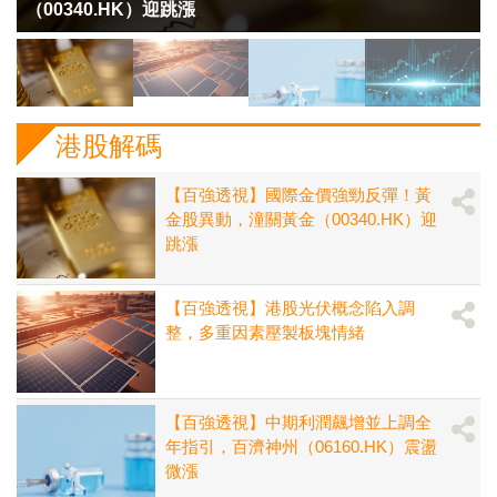
（00340.HK）迎跳漲
港股解碼
【百強透視】國際金價強勁反彈！黃
金股異動，潼關黃金（00340.HK）迎
跳漲
【百強透視】港股光伏概念陷入調
整，多重因素壓製板塊情緒
【百強透視】中期利潤飆增並上調全
年指引，百濟神州（06160.HK）震盪
微漲