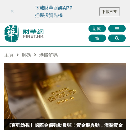
財華智庫網
FINTV
FINMETA
財華證券
媒體矩陣
下載財華財經APP
×
下載APP
智庫沙龍
聯絡我們
把握投資先機
訂閱
简
主頁
解碼
港股解碼
【百強透視】國際金價強勁反彈！黃金股異動，潼關黃金