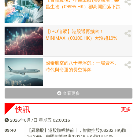
昌生物（09995.HK）卻高開回落下跌
【IPO追蹤】港股通再擴容！
MINIMAX（00100.HK）大漲超19%
國泰航空的八十年浮沉：一場資本、
時代與命運的長空博弈
查看更多
快訊
更多
2026年8月7日 星期五 02:00:16
09:40
【異動股】港股跌幅榜前十，智傲控股(08282.HK)跌
16.39%，中國智能健康(00348.HK)跌14.81%