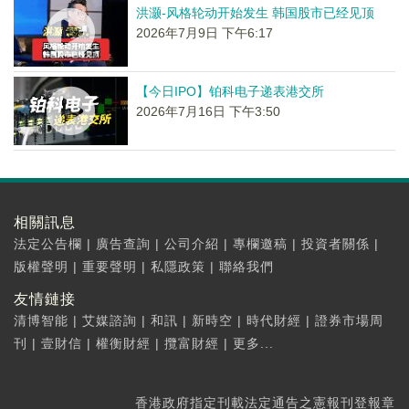
洪灏-风格轮动开始发生 韩国股市已经见顶
2026年7月9日 下午6:17
【今日IPO】铂科电子递表港交所
2026年7月16日 下午3:50
相關訊息
法定公告欄
|
廣告查詢
|
公司介紹
|
專欄邀稿
|
投資者關係
|
版權聲明
|
重要聲明
|
私隱政策
|
聯絡我們
友情鏈接
清博智能
|
艾媒諮詢
|
和訊
|
新時空
|
時代財經
|
證券市場周
刊
|
壹財信
|
權衡財經
|
攬富財經
|
更多...
香港政府指定刊載法定通告之憲報刊登報章