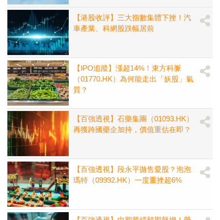
【港股收評】三大指數集體下挫！汽
車產業、科網股跌幅居前
【IPO追蹤】漲超14%！東方科脈
（01770.HK）為何能走出「妖股」氣
質？
【百強透視】石藥集團（01093.HK）
再獲跨國藥企加持，價值重估在即？
【百強透視】段永平拋售愛股？泡泡
瑪特（09992.HK）一度重挫超6%
【百強透視】中期業績預期飆增！榮