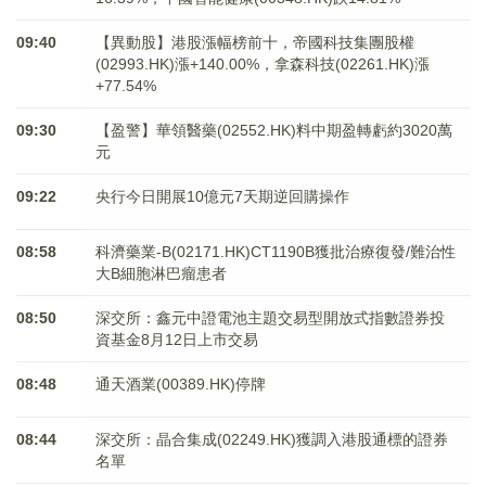
09:40
【異動股】港股漲幅榜前十，帝國科技集團股權
(02993.HK)漲+140.00%，拿森科技(02261.HK)漲
+77.54%
09:30
【盈警】華領醫藥(02552.HK)料中期盈轉虧約3020萬
元
09:22
央行今日開展10億元7天期逆回購操作
08:58
科濟藥業-B(02171.HK)CT1190B獲批治療復發/難治性
大B細胞淋巴瘤患者
08:50
深交所：鑫元中證電池主題交易型開放式指數證券投
資基金8月12日上市交易
08:48
通天酒業(00389.HK)停牌
08:44
深交所：晶合集成(02249.HK)獲調入港股通標的證券
名單