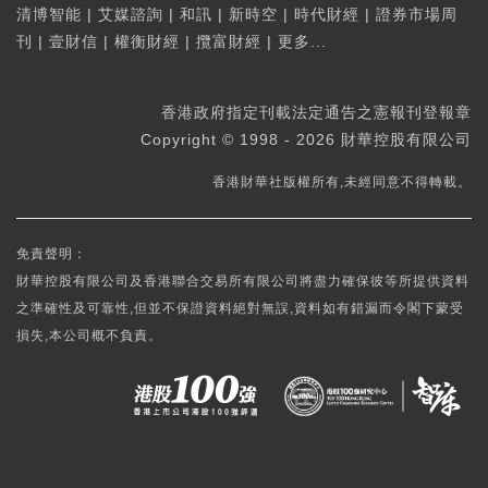
清博智能
|
艾媒諮詢
|
和訊
|
新時空
|
時代財經
|
證券市場周
刊
|
壹財信
|
權衡財經
|
攬富財經
|
更多...
香港政府指定刊載法定通告之憲報刊登報章
Copyright © 1998 - 2026 財華控股有限公司
香港財華社版權所有,未經同意不得轉載。
免責聲明：
財華控股有限公司及香港聯合交易所有限公司將盡力確保彼等所提供資料
之準確性及可靠性,但並不保證資料絕對無誤,資料如有錯漏而令閣下蒙受
損失,本公司概不負責。