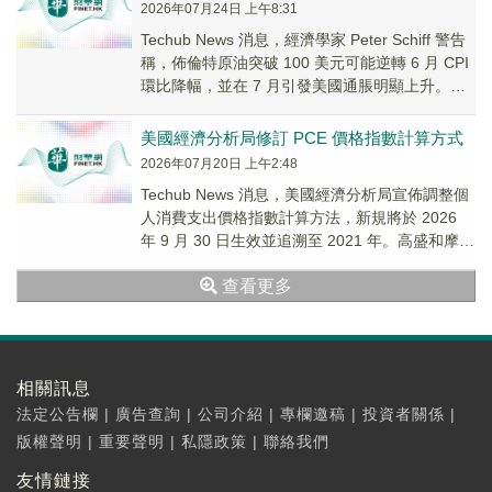
2026年07月24日 上午8:31
Techub News 消息，經濟學家 Peter Schiff 警告
稱，佈倫特原油突破 100 美元可能逆轉 6 月 CPI
環比降幅，並在 7 月引發美國通脹明顯上升。其
在 ...
美國經濟分析局修訂 PCE 價格指數計算方式
2026年07月20日 上午2:48
Techub News 消息，美國經濟分析局宣佈調整個
人消費支出價格指數計算方法，新規將於 2026
年 9 月 30 日生效並追溯至 2021 年。高盛和摩根
大通預計，修訂後的...
查看更多
相關訊息
法定公告欄
|
廣告查詢
|
公司介紹
|
專欄邀稿
|
投資者關係
|
版權聲明
|
重要聲明
|
私隱政策
|
聯絡我們
友情鏈接