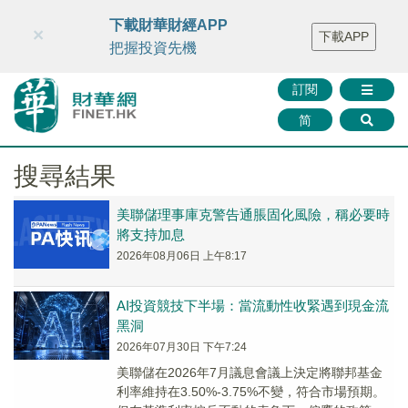
財華智庫網
FINTV
FINMETA
財華證券
媒體矩陣
下載財華財經APP
×
下載APP
智庫沙龍
聯絡我們
把握投資先機
訂閱
简
搜尋結果
美聯儲理事庫克警告通脹固化風險，稱必要時
將支持加息
2026年08月06日 上午8:17
AI投資競技下半場：當流動性收緊遇到現金流
黑洞
2026年07月30日 下午7:24
美聯儲在2026年7月議息會議上決定將聯邦基金
利率維持在3.50%-3.75%不變，符合市場預期。