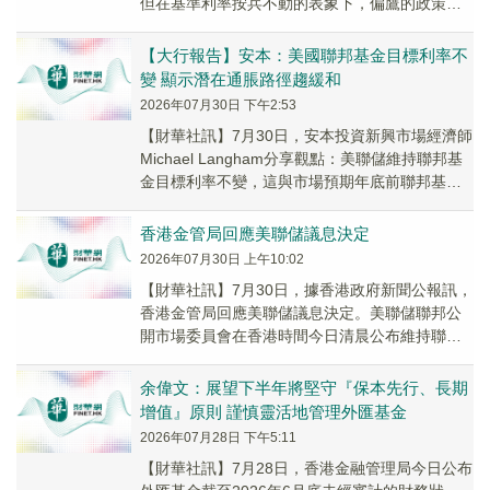
但在基準利率按兵不動的表象下，偏鷹的政策態
度或令市場放棄寬松政策的樂觀預期。
【大行報告】安本：美國聯邦基金目標利率不
變 顯示潛在通脹路徑趨緩和
2026年07月30日 下午2:53
【財華社訊】7月30日，安本投資新興市場經濟師
Michael Langham分享觀點：美聯儲維持聯邦基
金目標利率不變，這與市場預期年底前聯邦基金
利率將保持不變相符。儘管議息會議出...
香港金管局回應美聯儲議息決定
2026年07月30日 上午10:02
【財華社訊】7月30日，據香港政府新聞公報訊，
香港金管局回應美聯儲議息決定。美聯儲聯邦公
開市場委員會在香港時間今日清晨公布維持聯邦
基金利率目標區間於3.50-3.75厘。美聯儲維...
余偉文：展望下半年將堅守『保本先行、長期
增值』原則 謹慎靈活地管理外匯基金
2026年07月28日 下午5:11
【財華社訊】7月28日，香港金融管理局今日公布