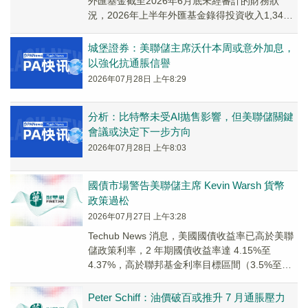
外匯基金截至2026年6月底未經審計的財務狀
況，2026年上半年外匯基金錄得投資收入1,347
億港元。香港金管局總裁余偉文表示：「展...
城堡證券：美聯儲主席沃什本周或意外加息，
以強化抗通脹信譽
2026年07月28日 上午8:29
分析：比特幣未受AI抛售影響，但美聯儲關鍵
會議或決定下一步方向
2026年07月28日 上午8:03
國債市場警告美聯儲主席 Kevin Warsh 貨幣
政策過松
2026年07月27日 上午3:28
Techub News 消息，美國國債收益率已高於美聯
儲政策利率，2 年期國債收益率達 4.15%至
4.37%，高於聯邦基金利率目標區間（3.5%至
3.75%）。市場預期 2...
Peter Schiff：油價破百或推升 7 月通脹壓力