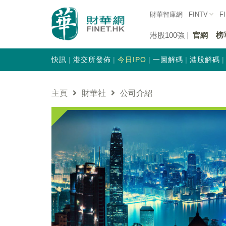
財華智庫網
FINTV
F
港股100強
官網
榜
快訊
港交所發佈
今日IPO
一圖解碼
港股解碼
主頁
財華社
公司介紹