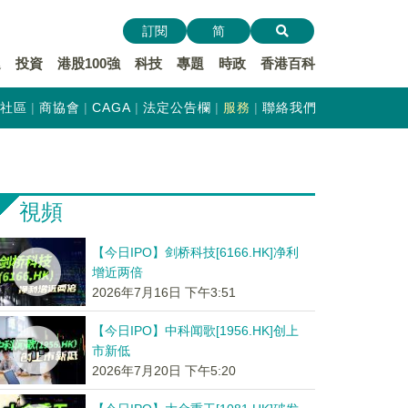
訂閱
简
遞
投資
港股100強
科技
專題
時政
香港百科
社區
商協會
CAGA
法定公告欄
服務
聯絡我們
視頻
【今日IPO】剑桥科技[6166.HK]净利
增近两倍
2026年7月16日 下午3:51
【今日IPO】中科闻歌[1956.HK]创上
市新低
2026年7月20日 下午5:20