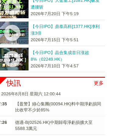
【今日IPO】大金重工[1081.HK]破发
遭腰斩
2026年7月20日 下午5:19
【今日IPO】鼎泰高科[1377.HK]净利
涨3倍
2026年7月15日 下午5:51
【今日IPO】晶合集成首日涨超
8%（02249.HK）
2026年7月10日 下午4:57
快訊
更多
2026年8月8日 星期六 12:00:44
7:35
【盈警】綠心集團(00094.HK)料中期淨虧損同
比收窄不少於85%
7:26
德適-B(02526.HK)中期歸母淨虧損擴大至
5588.3萬元