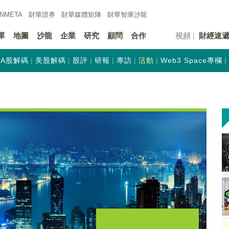
INMETA
財華證券
財華
媒體矩陣
財華
智庫沙龍
單
地圖
沙龍
企業
研究
顧問
合作
視頻
財經速
A股解碼
美股解碼
股評
研報
專訪
活動
Web3 Space專欄