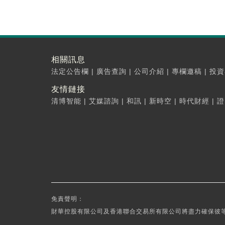
相關訊息
法定公告欄
|
廣告查詢
|
公司介紹
|
專欄邀稿
|
投資
友情鏈接
清博智能
|
艾媒諮詢
|
和訊
|
新時空
|
時代財經
|
證
免責聲明：
財華控股有限公司及香港聯合交易所有限公司將盡力確保彼等