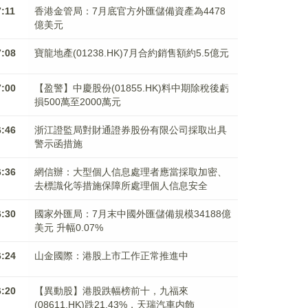
7:11
香港金管局：7月底官方外匯儲備資產為4478
億美元
7:08
寶龍地產(01238.HK)7月合約銷售額約5.5億元
7:00
【盈警】中慶股份(01855.HK)料中期除稅後虧
損500萬至2000萬元
6:46
浙江證監局對財通證券股份有限公司採取出具
警示函措施
6:36
網信辦：大型個人信息處理者應當採取加密、
去標識化等措施保障所處理個人信息安全
6:30
國家外匯局：7月末中國外匯儲備規模34188億
美元 升幅0.07%
6:24
山金國際：港股上市工作正常推進中
6:20
【異動股】港股跌幅榜前十，九福來
(08611.HK)跌21.43%，天瑞汽車内飾