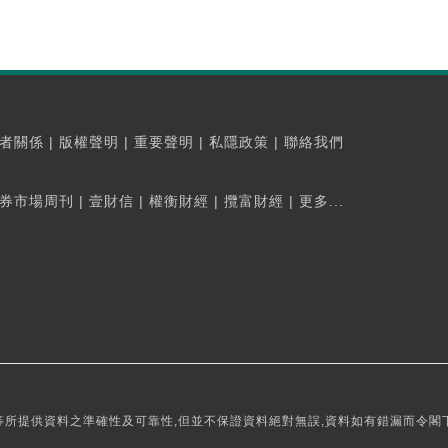
者關係
|
版權聲明
|
重要聲明
|
私隱政策
|
聯絡我們
券市場周刊
|
壹財信
|
權衡財經
|
攬富財經
|
更多...
所提供資料之準確性及可靠性,但並不保證資料絕對無誤,資料如有錯漏而令閣