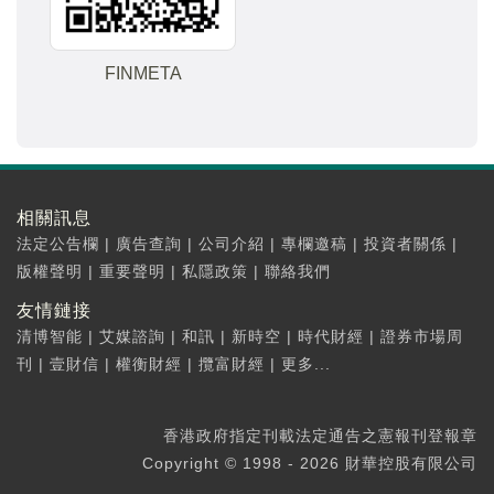
FINMETA
相關訊息
法定公告欄
|
廣告查詢
|
公司介紹
|
專欄邀稿
|
投資者關係
|
版權聲明
|
重要聲明
|
私隱政策
|
聯絡我們
友情鏈接
清博智能
|
艾媒諮詢
|
和訊
|
新時空
|
時代財經
|
證券市場周
刊
|
壹財信
|
權衡財經
|
攬富財經
|
更多...
香港政府指定刊載法定通告之憲報刊登報章
Copyright © 1998 - 2026 財華控股有限公司