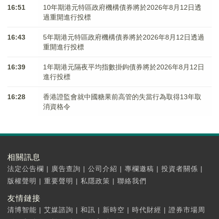
16:51
10年期港元特區政府機構債券將於2026年8月12日透
過重開進行投標
16:43
5年期港元特區政府機構債券將於2026年8月12日透過
重開進行投標
16:39
1年期港元隔夜平均指數掛鉤債券將於2026年8月12日
進行投標
16:28
香港證監會就中國糖果前高管的失當行為取得13年取
消資格令
相關訊息
法定公告欄
|
廣告查詢
|
公司介紹
|
專欄邀稿
|
投資者關係
|
版權聲明
|
重要聲明
|
私隱政策
|
聯絡我們
友情鏈接
清博智能
|
艾媒諮詢
|
和訊
|
新時空
|
時代財經
|
證券市場周