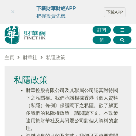
財華智庫網
FINTV
FINMETA
財華證券
媒體矩陣
下載財華財經APP
×
下載APP
智庫沙龍
聯絡我們
把握投資先機
訂閱
简
主頁
財華社
私隱政策
私隱政策
財華控股有限公司及其聯屬公司認真對待閣
下之私隱權。我們承諾根據香港《個人資料
（私隱）條例》保護閣下之私隱。欲了解更
多我們的私隱權政策，請閱讀下文。本政策
適用於財華社及其附屬公司對個人資料的處
理。
資料收集的目的及方式：我們可不時要求閣