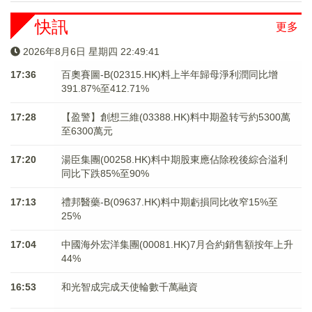
快訊
更多
2026年8月6日 星期四 22:49:41
17:36
百奧賽圖-B(02315.HK)料上半年歸母淨利潤同比增
391.87%至412.71%
17:28
【盈警】創想三維(03388.HK)料中期盈转亏約5300萬
至6300萬元
17:20
湯臣集團(00258.HK)料中期股東應佔除稅後綜合溢利
同比下跌85%至90%
17:13
禮邦醫藥-B(09637.HK)料中期虧損同比收窄15%至
25%
17:04
中國海外宏洋集團(00081.HK)7月合約銷售額按年上升
44%
16:53
和光智成完成天使輪數千萬融資