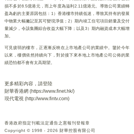
損不多於8.5億港元，而上年度為溢利2.11億港元。導致公司業績轉
盈為虧的主要原因包括：1）香港樓市持續低迷，導致其持有的發展
中物業大幅撇記至其可變現淨值；2）期内竣工住宅項目銷量及交付
量減少，令該集團綜合收益大幅下降；以及3）期内融資成本大幅增
加。
可見疲弱的樓市，正逐漸反映在上市地產公司的業績中。鑒於今年
以來，樓價依然持續向下，對於接下來本地上市地產公司公佈的業
績恐怕都不會有太高期望。
更多精彩內容，請登陸
財華香港網 (
https://www.finet.hk/
)
現代電視 (
http://www.fintv.com
)
香港政府指定刊載法定通告之憲報刊登報章
Copyright © 1998 - 2026 財華控股有限公司