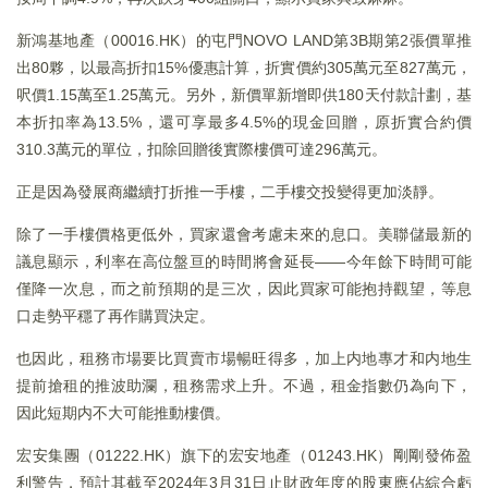
新鴻基地產（00016.HK）的屯門NOVO LAND第3B期第2張價單推
出80夥，以最高折扣15%優惠計算，折實價約305萬元至827萬元，
呎價1.15萬至1.25萬元。另外，新價單新增即供180天付款計劃，基
本折扣率為13.5%，還可享最多4.5%的現金回贈，原折實合約價
310.3萬元的單位，扣除回贈後實際樓價可達296萬元。
正是因為發展商繼續打折推一手樓，二手樓交投變得更加淡靜。
除了一手樓價格更低外，買家還會考慮未來的息口。美聯儲最新的
議息顯示，利率在高位盤亘的時間將會延長——今年餘下時間可能
僅降一次息，而之前預期的是三次，因此買家可能抱持觀望，等息
口走勢平穩了再作購買決定。
也因此，租務市場要比買賣市場暢旺得多，加上内地專才和内地生
提前搶租的推波助瀾，租務需求上升。不過，租金指數仍為向下，
因此短期内不大可能推動樓價。
宏安集團（01222.HK）旗下的宏安地產（01243.HK）剛剛發佈盈
利警告，預計其截至2024年3月31日止財政年度的股東應佔綜合虧