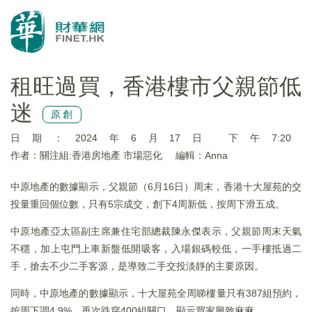
租旺過買，香港樓市父親節低
迷
原創
日期：2024年6月17日 下午7:20
作者：關注組:香港房地產 市場惡化
編輯：Anna
中原地產的數據顯示，父親節（6月16日）周末，香港十大屋苑的交
投量重回個位數，只有5宗成交，創下4周新低，按周下滑五成。
中原地產亞太區副主席兼住宅部總裁陳永傑表示，父親節周末天氣
不穩，加上屯門上車新盤低開吸客，入場銀碼較低，一手樓抵過二
手，搶去不少二手客源，是導致二手交投淡靜的主要原因。
同時，中原地產的數據顯示，十大屋苑全周睇樓量只有387組預約，
按周下調4.9%，再次跌穿400組關口，顯示買家興致麻麻。