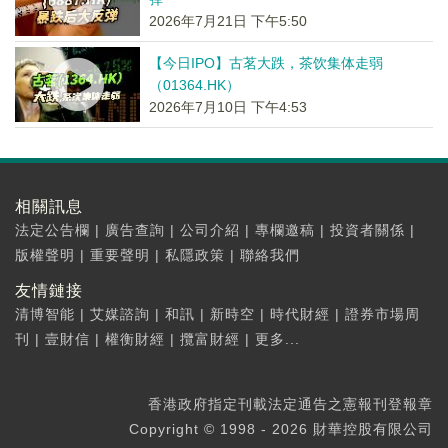
2026年7月21日 下午5:50
【今日IPO】古茗大跌，茶饮集体走弱
（01364.HK）
2026年7月10日 下午4:53
相關訊息
法定公告欄
|
廣告查詢
|
公司介紹
|
專欄邀稿
|
投資者關係
|
版權聲明
|
重要聲明
|
私隱政策
|
聯絡我們
友情鏈接
清博智能
|
艾媒諮詢
|
和訊
|
新時空
|
時代財經
|
證券市場周
刊
|
壹財信
|
權衡財經
|
攬富財經
|
更多...
香港政府指定刊載法定通告之憲報刊登報章
Copyright © 1998 - 2026 財華控股有限公司