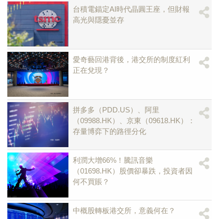
台積電錨定AI時代晶圓王座，但財報
高光與隱憂並存
愛奇藝回港背後，港交所的制度紅利
正在兌現？
拼多多（PDD.US）、阿里
（09988.HK）、京東（09618.HK）：
存量博弈下的路徑分化
利潤大增66%！騰訊音樂
（01698.HK）股價卻暴跌，投資者因
何不買賬？
中概股轉板港交所，意義何在？