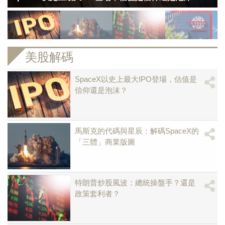
美股解碼
SpaceX以史上最大IPO登場，估值是
信仰還是泡沫？
馬斯克的代碼與星辰：解碼SpaceX的
「三體」商業版圖
特朗普炒股風波：總統操盤手？還是
政策套利者？