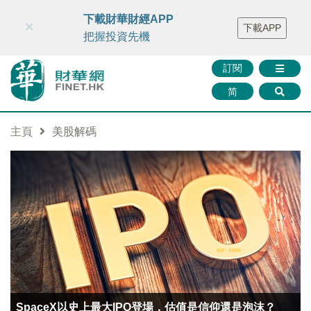
財華智庫網
FINTV
FINMETA
財華證券
媒體矩陣
下載財華財經APP
×
下載APP
智庫沙龍
聯絡我們
把握投資先機
訂閱
简
主頁
美股解碼
SpaceX以史上最大IPO登場，估值是信仰還是泡沫？