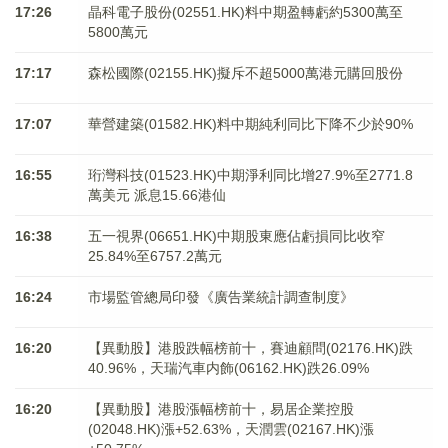
17:26
晶科電子股份(02551.HK)料中期盈轉虧約5300萬至
5800萬元
17:17
森松國際(02155.HK)擬斥不超5000萬港元購回股份
17:07
華營建築(01582.HK)料中期純利同比下降不少於90%
16:55
珩灣科技(01523.HK)中期淨利同比增27.9%至2771.8
萬美元 派息15.66港仙
16:38
五一視界(06651.HK)中期股東應佔虧損同比收窄
25.84%至6757.2萬元
16:24
市場監管總局印發《廣告業統計調查制度》
16:20
【異動股】港股跌幅榜前十，賽迪顧問(02176.HK)跌
40.96%，天瑞汽車内飾(06162.HK)跌26.09%
16:20
【異動股】港股漲幅榜前十，易居企業控股
(02048.HK)漲+52.63%，天潤雲(02167.HK)漲