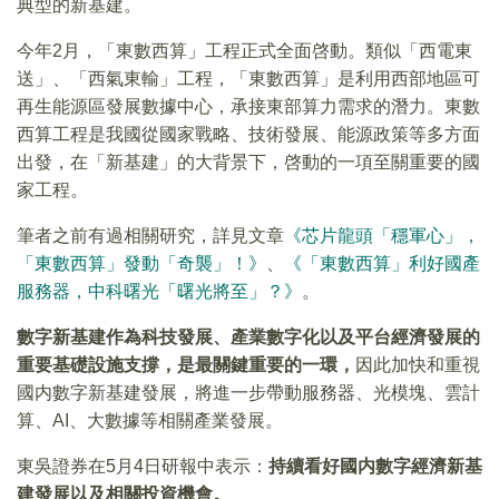
典型的新基建。
今年2月，「東數西算」工程正式全面啓動。類似「西電東
送」、「西氣東輸」工程，「東數西算」是利用西部地區可
再生能源區發展數據中心，承接東部算力需求的潛力。東數
西算工程是我國從國家戰略、技術發展、能源政策等多方面
出發，在「新基建」的大背景下，啓動的一項至關重要的國
家工程。
筆者之前有過相關研究，詳見文章
《芯片龍頭「穩軍心」，
「東數西算」發動「奇襲」！》
、
《「東數西算」利好國產
服務器，中科曙光「曙光將至」？》
。
數字新基建作為科技發展、產業數字化以及平台經濟發展的
重要基礎設施支撐，是最關鍵重要的一環，
因此加快和重視
國内數字新基建發展，將進一步帶動服務器、光模塊、雲計
算、AI、大數據等相關產業發展。
東吳證券在5月4日研報中表示：
持續看好國内數字經濟新基
建發展以及相關投資機會。