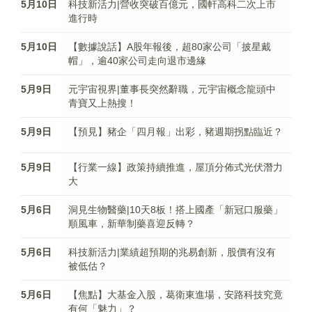
5月10日
科技新活力|營收突破百億元，國軒高科二次上市
進行時
5月10日
【數據說話】A股年報後，超80家公司「披星戴
帽」，逾40家公司走向退市邊緣
5月9日
元宇宙視界|董事長突然辭職，元宇宙概念龍頭中
青寶又上熱搜！
5月9日
【預見】豬企「四月報」出彩，豬週期拐點臨近？
5月9日
【行業一線】政策持續推進，屋頂分佈式光伏潛力
大
5月6日
洞見生物醫藥|10天8板！搭上國產「新冠口服藥」
順風車，新華制藥喜迎反轉？
5月6日
科技新活力|業績超預期的兆易創新，股價有沒有
被低估？
5月6日
【焦點】大基金入股，葛衛東進場，安路科技究竟
有何「魅力」？