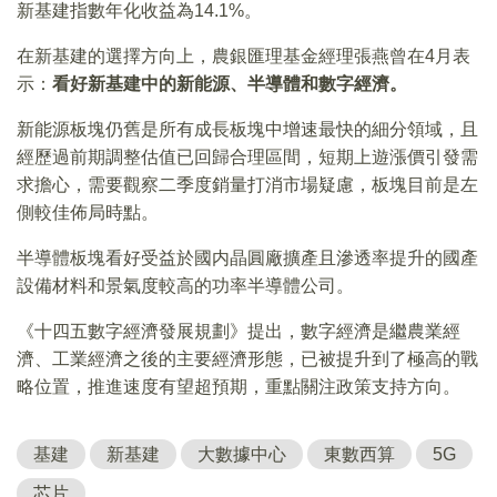
新基建指數年化收益為14.1%。
在新基建的選擇方向上，農銀匯理基金經理張燕曾在4月表
示：
看好新基建中的新能源、半導體和數字經濟。
新能源板塊仍舊是所有成長板塊中增速最快的細分領域，且
經歷過前期調整估值已回歸合理區間，短期上遊漲價引發需
求擔心，需要觀察二季度銷量打消市場疑慮，板塊目前是左
側較佳佈局時點。
半導體板塊看好受益於國内晶圓廠擴產且滲透率提升的國產
設備材料和景氣度較高的功率半導體公司。
《十四五數字經濟發展規劃》提出，數字經濟是繼農業經
濟、工業經濟之後的主要經濟形態，已被提升到了極高的戰
略位置，推進速度有望超預期，重點關注政策支持方向。
基建
新基建
大數據中心
東數西算
5G
芯片