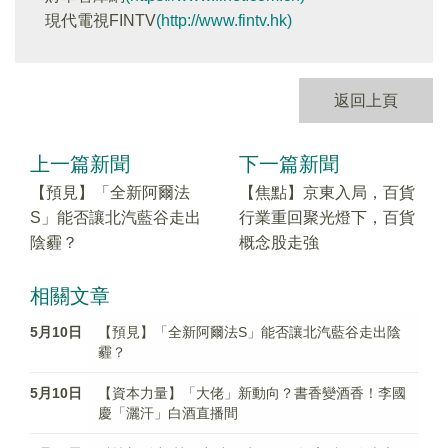
現代電視FINTV
(http://www.fintv.hk)
返回上頁
上一篇新聞
下一篇新聞
【預見】「全新阿爾法
【焦點】京東入局，百貨
S」能否讓北汽藍谷走出
行業重回聚光燈下，百貨
陰霾？
概念股走強
相關文章
5月10日
【預見】「全新阿爾法S」能否讓北汽藍谷走出陰
霾？
5月10日
【資本力量】「大佬」新動向？書香變酒香！李國
慶「灑汗」白酒直播間