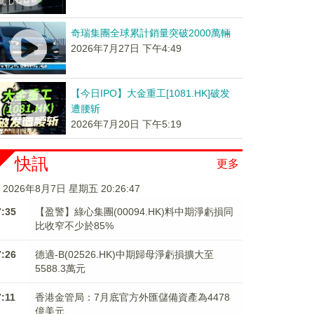
奇瑞集團全球累計銷量突破2000萬輛
2026年7月27日 下午4:49
【今日IPO】大金重工[1081.HK]破发
遭腰斩
2026年7月20日 下午5:19
快訊
更多
2026年8月7日 星期五 20:26:48
7:35
【盈警】綠心集團(00094.HK)料中期淨虧損同
比收窄不少於85%
7:26
德適-B(02526.HK)中期歸母淨虧損擴大至
5588.3萬元
7:11
香港金管局：7月底官方外匯儲備資產為4478
億美元