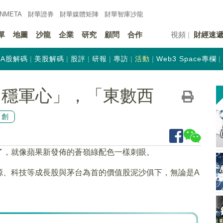
INMETA
財華證券
財華
媒體矩陣
財華
智庫沙龍
單
地圖
沙龍
企業
研究
顧問
合作
視頻
財經速
A股解碼
美股解碼
股評
研報
專訪
活動
Web3 Space專欄
「穩軍心」，「東數西
原創
了，就像蘋果新發佈的蒼嶺綠配色一樣刺眼。
能源、科技等成長股與茅台為首的價值股泥沙俱下，無論是A