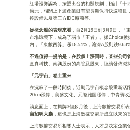
紅塔證券認為，按照出台的相關規劃，預計「十四五」
億元，相關上下遊產業鏈有望長期保持快速增長，
控設備以及第三方IDC廠商等。
從概念股的表現來看，
自2月16日到3月9日，
市場環境下，成為了弱市「王者」。據Choic
内，「東數西算」漲18.54%，滬深A股則跌9.63
不過值得一提的是，在股價上漲同時，某些公司
直真科技、南興股份的高管及股東，陸續發佈減持
「元宇宙」卷土重來
在沉寂了一段時間後，近期元宇宙概念股重新活躍
20cm漲停，美盛文化、元隆雅圖漲停，中青寶收漲1
消息面上，在揭牌3個多月後，上海數據交易所表
宙招聘大廳，
這也是上海數據交易所成立以來的
上海數據交易所相關人士表示，人才是決定企業