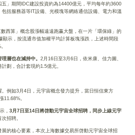
期間IDC建設投資約為14400億元，平均每年約3600
包括服務器等IT設備、光模塊等網絡通信設備、電力和溫
「東數西算」概念股漲幅遠遠跑赢大盤，在一片「環保綠」的
e數據顯示，按流通市值加權平均計算板塊漲跌，上述時間段
%。
管理層也在減持中。
2月16日至3月6日，依米康、佳力圖、
計劃，合計套現約1.5億元。
。例如3月4日，元宇宙概念發力提升，當日恒信東方
1.68%。
示，
3月7日至14日將啓動元宇宙全球招聘，同步上線元宇
首次招聘。
發展的核心要素，本次上海數據交易所啓動元宇宙全球招