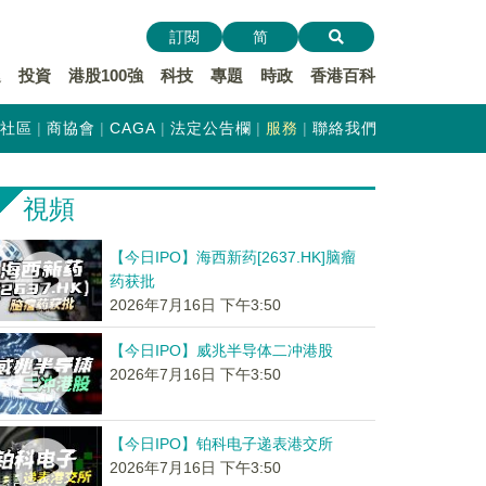
訂閱
简
遞
投資
港股100強
科技
專題
時政
香港百科
社區
商協會
CAGA
法定公告欄
服務
聯絡我們
視頻
【今日IPO】海西新药[2637.HK]脑瘤
药获批
2026年7月16日 下午3:50
【今日IPO】威兆半导体二冲港股
2026年7月16日 下午3:50
【今日IPO】铂科电子递表港交所
2026年7月16日 下午3:50