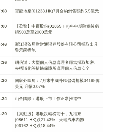
7:08
寶龍地產(01238.HK)7月合約銷售額約5.5億元
7:00
【盈警】中慶股份(01855.HK)料中期除稅後虧
損500萬至2000萬元
6:46
浙江證監局對財通證券股份有限公司採取出具
警示函措施
6:36
網信辦：大型個人信息處理者應當採取加密、
去標識化等措施保障所處理個人信息安全
6:30
國家外匯局：7月末中國外匯儲備規模34188億
美元 升幅0.07%
6:24
山金國際：港股上市工作正常推進中
6:20
【異動股】港股跌幅榜前十，九福來
(08611.HK)跌21.43%，天瑞汽車内飾
(06162.HK)跌18.44%