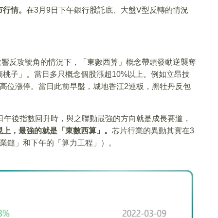
市行情。
在3月9日下午銀行股託底、大盤V型反轉的情況
。
吹響反攻號角的情況下，「東數西算」概念帶頭發動逆襲奪
桃子」。當日多只概念個股漲超10%以上。例如立昂技
雲高位漲停。當日此前早盤，城地香江2連板，黑牡丹反包
日午後指數回升時，與之聯動最強的方向就是成長賽道，
現上，最強的就是「東數西算」。
芯片行業的異動其實在3
產業鏈」和下午的「算力工程」）。