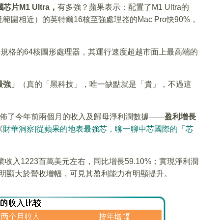
M1 Ultra，
有多強？蘋果表示：配置了M1 Ultra的
耗範圍相近）的英特爾16核至強處理器的Mac Pro快90%，
片8倍規格的64核圖形處理器，其運行速度超越市面上最高端的
。
最強」
（真的「黑科技」，唯一缺點就是「貴」，不過這
公佈了今年前兩個月的收入及歸母淨利潤數據——
盈利增長
《
財華洞察|從蘋果的地表最強芯，聊一聊中芯國際的「芯
收入1223百萬美元左右，同比增長59.10%；實現淨利潤
增幅明顯大於營收增幅，可見其盈利能力有明顯提升。