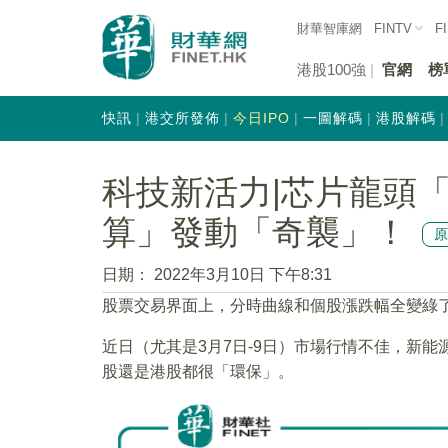
財華智庫網
FINTV
F
港股100強
官網
榜
快訊
港交所發佈
今日IPO
一圖解碼
港股解碼
科技新活力|芯片龍頭
算」發動「奇襲」！
日期：
2022年3月10日 下午8:31
股票交易界面上，分時曲線和個股漲跌幅全變綠
近日（尤其是3月7日-9日）市場行情不佳，新
股還是港股都很「環保」。