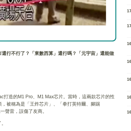
1
1
1
市還行不行了？「東數西算」還行嗎？「元宇宙」還能做
1
1
打造的M1 Pro、M1 Max芯片。當時，這兩款芯片的性
1
頭，被稱為是「王炸芯片」、「拳打英特爾、腳踢
地一聲雷，誤傷了友商。
1
了。