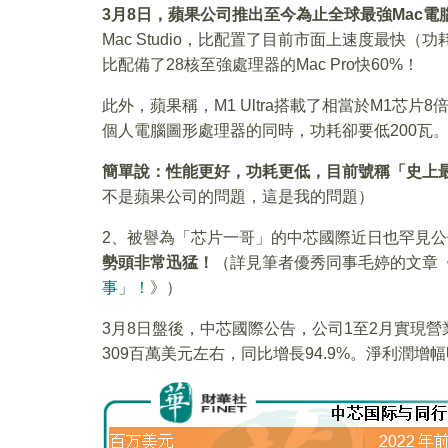
3
月8日，蘋果公司推出至今為止全球最強Mac電腦芯片
Mac Studio，比配置了目前市面上速度最快（功
比配備了28核至強處理器的Mac Pro快60%！
此外，蘋果稱，M1 Ultra搭載了相當於M1芯
個人電腦圖形處理器的同時，功耗卻要低200瓦
簡單說：性能更好，功耗更低，目前號稱「史上
不是蘋果公司的問題，這是我的問題）
2、被譽為「芯片一哥」的中芯國際近日也罕見
勢頭非常迅猛！
（詳見筆者優秀同事毛婷的文章
事」！
》）
3月8日盤後，中芯國際公告，公司1至2月實現營業
309百萬美元左右，同比增長94.9%。淨利潤