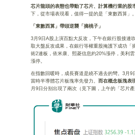
芯片龍頭的表態也帶動了芯片、計算機行業的股
下，從市場表現看，值得一提的是「東數西算」
「東數西算」帶頭逆襲「摘桃子」
3月9日A股上演百點大反攻，下午在銀行股接連
取大盤反攻成果，在銀行等權重股掩護下成功「摘
術2連板，依米康、熙菱信息約20%漲停，美利
漲停。
在指數回暖時，成長賽道是繞不過去的彎。3月9
當時半導體芯片板塊率先發力。
而在概念板塊表
月9日分别出現了兩次（見下圖，上午的「芯片