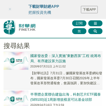
財華智庫網
FINTV
FINMETA
財華證券
媒體矩陣
下載財華財經APP
×
下載APP
智庫沙龍
聯絡我們
把握投資先機
訂閱
简
搜尋結果
國家發改委：深入實施"東數西算"工程 統籌布
局、有序建設算力設施
2026年07月31日 上午11:02
【財華社訊】7月31日，據國家發展改革委網站發
布，國家發展改革委7月30日召開2026年上半年
發展改革形勢通報會，會議強調，要加快建設現
代化產業體系，堅持因地制宜、分類施策培育
壯...
半導體企業聯合建協出海，科創芯片ETF國泰
(589100)近1周新增規模居可比基金頭部
2026年04月16日 下午3:59