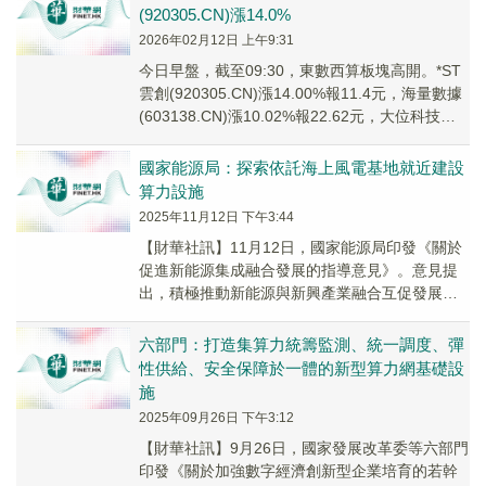
(920305.CN)漲14.0%
2026年02月12日 上午9:31
今日早盤，截至09:30，東數西算板塊高開。*ST
雲創(920305.CN)漲14.00%報11.4元，海量數據
(603138.CN)漲10.02%報22.62元，大位科技
(60...
國家能源局：探索依託海上風電基地就近建設
算力設施
2025年11月12日 下午3:44
【財華社訊】11月12日，國家能源局印發《關於
促進新能源集成融合發展的指導意見》。意見提
出，積極推動新能源與新興產業融合互促發展。
結合「東數西算」工程建設，統籌算力設施綠電
需求和...
六部門：打造集算力統籌監測、統一調度、彈
性供給、安全保障於一體的新型算力網基礎設
施
2025年09月26日 下午3:12
【財華社訊】9月26日，國家發展改革委等六部門
印發《關於加強數字經濟創新型企業培育的若幹