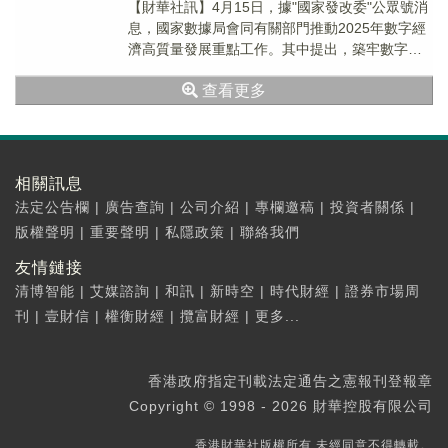
【財華社訊】4月15日，據"國家發改委"公眾號消
息，國家數據局會同有關部門推動2025年數字經
濟高質量發展重點工作。其中提出，築牢數字基
礎設施底座。統籌「東數西算」工程與城市算
查看更多
力...
相關訊息
法定公告欄
|
廣告查詢
|
公司介紹
|
專欄邀稿
|
投資者關係
|
版權聲明
|
重要聲明
|
私隱政策
|
聯絡我們
友情鏈接
清博智能
|
艾媒諮詢
|
和訊
|
新時空
|
時代財經
|
證券市場周
刊
|
壹財信
|
權衡財經
|
攬富財經
|
更多...
香港政府指定刊載法定通告之憲報刊登報章
Copyright © 1998 - 2026 財華控股有限公司
香港財華社版權所有,未經同意不得轉載。