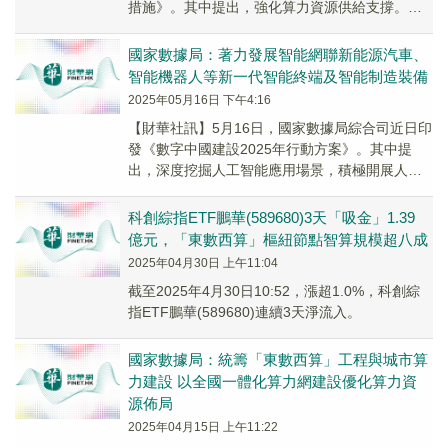
措施》。其中提出，強化算力資源供給支撐。深
入實施「東數西算」工程，落實有關政策文件要
求，堅...
國家數據局：著力發展智能網聯新能源汽車、
智能機器人等新一代智能終端及智能制造裝備
2025年05月16日 下午4:16
【財華社訊】5月16日，國家數據局綜合司近日印
發《數字中國建設2025年行動方案》。其中提
出，深度挖掘人工智能應用場景，積極開展人工
智能高質量數據集建設。著力發展智能網聯新能
源汽...
科創綜指ETF鵬華(589680)3天「吸金」1.39
億元，「東數西算」樞紐節點智算規模超八成
2025年04月30日 上午11:04
截至2025年4月30日10:52，漲超1.0%，科創綜
指ETF鵬華(589680)連續3天淨流入。
國家數據局：統籌「東數西算」工程與城市算
力建設 以全國一體化算力網建設優化算力資
源佈局
2025年04月15日 上午11:22