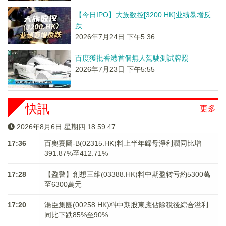
【今日IPO】大族数控[3200.HK]业绩暴增反
跌
2026年7月24日 下午5:36
百度獲批香港首個無人駕駛測試牌照
2026年7月23日 下午5:55
快訊
更多
2026年8月6日 星期四 18:59:48
17:36
百奧賽圖-B(02315.HK)料上半年歸母淨利潤同比增
391.87%至412.71%
17:28
【盈警】創想三維(03388.HK)料中期盈转亏約5300萬
至6300萬元
17:20
湯臣集團(00258.HK)料中期股東應佔除稅後綜合溢利
同比下跌85%至90%