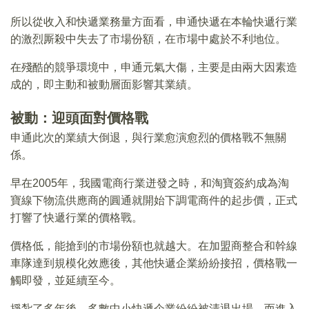
所以從收入和快遞業務量方面看，申通快遞在本輪快遞行業
的激烈厮殺中失去了市場份額，在市場中處於不利地位。
在殘酷的競爭環境中，申通元氣大傷，主要是由兩大因素造
成的，即主動和被動層面影響其業績。
被動：迎頭面對價格戰
申通此次的業績大倒退，與行業愈演愈烈的價格戰不無關
係。
早在2005年，我國電商行業迸發之時，和淘寶簽約成為淘
寶線下物流供應商的圓通就開始下調電商件的起步價，正式
打響了快遞行業的價格戰。
價格低，能搶到的市場份額也就越大。在加盟商整合和幹線
車隊達到規模化效應後，其他快遞企業紛紛接招，價格戰一
觸即發，並延續至今。
掙紮了多年後，多數中小快遞企業紛紛被清退出場。而進入