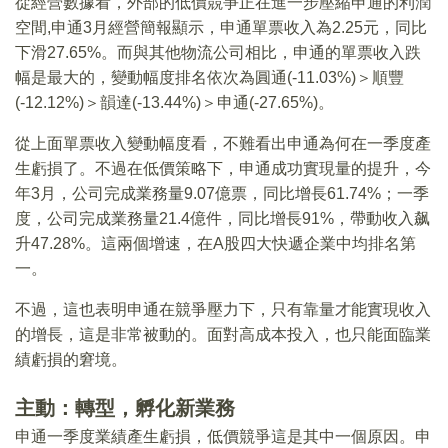
從經營數據看，外部的低價競爭正在進一步壓縮申通的利潤
空間,申通3月經營簡報顯示，申通單票收入為2.25元，同比
下滑27.65%。而與其他物流公司相比，申通的單票收入跌
幅是最大的，變動幅度排名依次為圓通(-11.03%)＞順豐
(-12.12%)＞韻達(-13.44%)＞申通(-27.65%)。
從上面單票收入變動幅度看，不難看出申通為何在一季度產
生虧損了。不過在低價策略下，申通成功實現量的提升，今
年3月，公司完成業務量9.07億票，同比增長61.74%；一季
度，公司完成業務量21.4億件，同比增長91%，帶動收入飙
升47.28%。這兩個增速，在A股四大快遞企業中均排名第
一。
不過，這也表明申通在競爭壓力下，只有靠量才能實現收入
的增長，這是非常被動的。面對高成本投入，也只能面臨業
績虧損的窘境。
主動：轉型，孵化新業務
申通一季度業績產生虧損，低價競爭這是其中一個原因。申