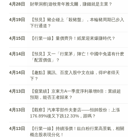
4月28日
財華洞察|遊牧青年雅戈爾，賺錢就是主業？
4月19日
【預見】豬企碰上「殺豬盤」，本輪豬周期已步入
下行通道？
4月15日
【行業一線】量價齊升！紙業迎來爆賺時代？
4月14日
【預見】又一「行業茅」陣亡！中國中免還有什麽
「配置價值」？
4月14日
【趣點】騰訊、百度入股中文在線，得IP者得天
下？
4月13日
【窺業績】京東方A一季度淨利暴增8倍：業績超
預期，能否王者歸來？
4月13日
【觀察】汽車零部件夫妻店——恒帥股份：上漲
176.89%後又下跌12.33%，跟嗎？
4月13日
【行業一線】持續漲價！鈦白粉行業高景氣，相關
概念股表現分化！