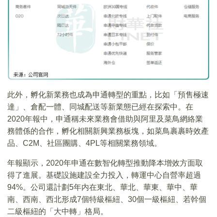
此外，孵化新業務也成為申通轉型的重點，比如「預售極速
達」、倉配一體、同城配送等新業態已經在探索中。在
2020年報中，申通稱未來業務會借助與阿里及菜鳥網絡業
務體係的合作，孵化相關新興業務板塊，如菜鳥裹裹時效產
品、C2M、社區團購、4PL等相關業務領域。
年報顯示，2020年申通在數智化轉型推動降本增效方面取
得了進展。基礎設施建設全力投入，轉運中心自營率超過
94%。公司還計劃5年内在東北、華北、華東、華中、華
南、西南、西北形成7個特級樞紐、30個一級樞紐、若幹個
二級樞紐的「大中轉」格局。