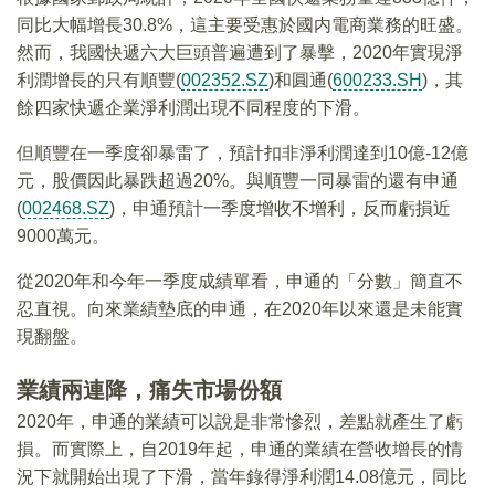
同比大幅增長30.8%，這主要受惠於國内電商業務的旺盛。
然而，我國快遞六大巨頭普遍遭到了暴擊，2020年實現淨
利潤增長的只有順豐(
002352.SZ
)和圓通(
600233.SH
)，其
餘四家快遞企業淨利潤出現不同程度的下滑。
但順豐在一季度卻暴雷了，預計扣非淨利潤達到10億-12億
元，股價因此暴跌超過20%。與順豐一同暴雷的還有申通
(
002468.SZ
)，申通預計一季度增收不增利，反而虧損近
9000萬元。
從2020年和今年一季度成績單看，申通的「分數」簡直不
忍直視。向來業績墊底的申通，在2020年以來還是未能實
現翻盤。
業績兩連降，痛失市場份額
2020年，申通的業績可以說是非常慘烈，差點就產生了虧
損。而實際上，自2019年起，申通的業績在營收增長的情
況下就開始出現了下滑，當年錄得淨利潤14.08億元，同比