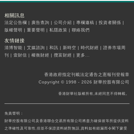
相關訊息
法定公告欄
|
廣告查詢
|
公司介紹
|
專欄邀稿
|
投資者關係
|
版權聲明
|
重要聲明
|
私隱政策
|
聯絡我們
友情鏈接
清博智能
|
艾媒諮詢
|
和訊
|
新時空
|
時代財經
|
證券市場周
刊
|
壹財信
|
權衡財經
|
攬富財經
|
更多...
香港政府指定刊載法定通告之憲報刊登報章
Copyright © 1998 - 2026 財華控股有限公司
香港財華社版權所有,未經同意不得轉載。
免責聲明：
財華控股有限公司及香港聯合交易所有限公司將盡力確保彼等所提供資料
之準確性及可靠性,但並不保證資料絕對無誤,資料如有錯漏而令閣下蒙受