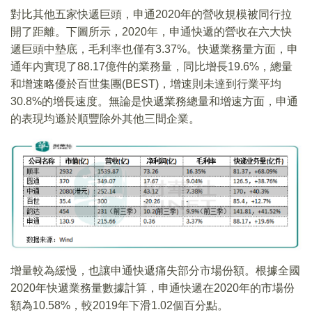
對比其他五家快遞巨頭，申通2020年的營收規模被同行拉
開了距離。下圖所示，2020年，申通快遞的營收在六大快
遞巨頭中墊底，毛利率也僅有3.37%。快遞業務量方面，申
通年内實現了88.17億件的業務量，同比增長19.6%，總量
和增速略優於百世集團(BEST)，增速則未達到行業平均
30.8%的增長速度。無論是快遞業務總量和增速方面，申通
的表現均遜於順豐除外其他三間企業。
增量較為緩慢，也讓申通快遞痛失部分市場份額。根據全國
2020年快遞業務量數據計算，申通快遞在2020年的市場份
額為10.58%，較2019年下滑1.02個百分點。