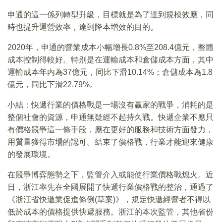
申通的這一係列轉型升級，目標就是為了達到規模效應，同
時也提升運營效率，達到降本增效的目的。
2020年，申通的營業成本小幅增長0.8%至208.4億元，整體
成本控制得較好。特别是在運輸成本和倉儲成本方面，其中
運輸成本年内為37億元，同比下滑10.14%；倉儲成本為1.8
億元，同比下滑22.79%。
小結：快遞行業的價格戰是一場沒有赢家的戰爭，消耗的是
整個社會的資源，申通無疑經不起持久戰。快遞企業不應只
有價格競爭這一條手段，應在更好的服務和技術方面發力，
用質量獲得市場的認可。結束了價格戰，行業才能迎來健康
的發展環境。
在競爭博弈態勢之下，監管介入或能使行業價格戰熄火。近
日，浙江率先在全國展開了快遞行業價格戰的整治，通過了
《浙江省快遞業促進條例(草案)》，規定快遞經營者不得以
低於成本的價格提供快遞服務。浙江的本次監管，其他省份