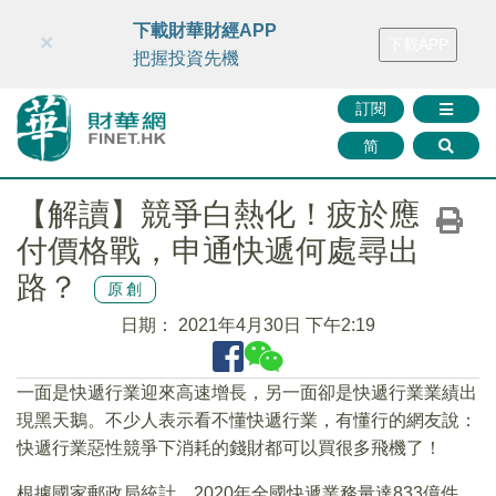
財華智庫網
FINTV
FINMETA
財華證券
媒體矩陣
下載財華財經APP
×
下載APP
智庫沙龍
聯絡我們
把握投資先機
訂閱
简
【解讀】競爭白熱化！疲於應
付價格戰，申通快遞何處尋出
路？
原創
日期：
2021年4月30日 下午2:19
一面是快遞行業迎來高速增長，另一面卻是快遞行業業績出
現黑天鵝。不少人表示看不懂快遞行業，有懂行的網友說：
快遞行業惡性競爭下消耗的錢財都可以買很多飛機了！
根據國家郵政局統計，2020年全國快遞業務量達833億件，