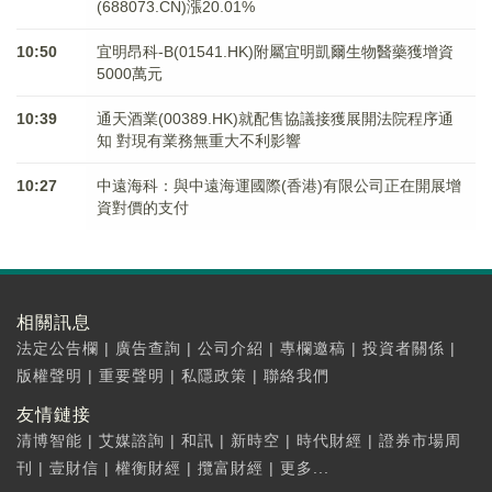
(688073.CN)漲20.01%
10:50
宜明昂科-B(01541.HK)附屬宜明凱爾生物醫藥獲增資
5000萬元
10:39
通天酒業(00389.HK)就配售協議接獲展開法院程序通
知 對現有業務無重大不利影響
10:27
中遠海科：與中遠海運國際(香港)有限公司正在開展增
資對價的支付
相關訊息
法定公告欄
|
廣告查詢
|
公司介紹
|
專欄邀稿
|
投資者關係
|
版權聲明
|
重要聲明
|
私隱政策
|
聯絡我們
友情鏈接
清博智能
|
艾媒諮詢
|
和訊
|
新時空
|
時代財經
|
證券市場周
刊
|
壹財信
|
權衡財經
|
攬富財經
|
更多...