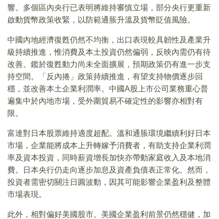
響。多個區內央行已表明將維持審慎立場，部分央行更重新
啟動貨幣政策收緊，以防範通脹升溫及貨幣貶值風險。
中國內地經濟復甦仍然不均衡，出口表現較具韌性及產業升
級持續推進，惟消費及本土投資仍然偏弱，反映內需仍有待
改善。鑑於復甦動力尚未全面擴展，預期政策仍有進一步支
持空間。「反內捲」政策持續推進，有望支持物價逐步回
穩，並改善本土企業利潤率。中國A股上市公司業務重心普
遍集中於內地市場，受外圍貿易不確定性的影響亦相對有
限。
富達對日本股票維持適度超配。溫和通脹環境繼續利好日本
市場，企業能將成本上升轉嫁予消費者，有助支持企業利潤
率及資本投資，同時薪資增長加快亦帶動家庭收入及本地消
費。日本央行仍走向逐步加息及資產負債表正常化。然而，
投資者需密切關注日圓波動，因其可能影響企業盈利及整體
市場表現。
此外，相對偏好美國股市。美國企業盈利前景仍然穩健，加