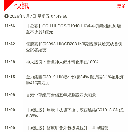
快訊
更多
2026年8月7日 星期五 04:49:56
11:56
【盈喜】CGII HLDGS(01940.HK)料中期稅後純利增
至不少於1億元
11:42
億騰嘉和(06998.HK)GB268 Ib/II期臨床試驗完成首例
受試者給藥
11:28
神火股份：新疆神火鋁水轉化率已100%
11:15
金力集團(03919.HK)盤中漲超54% 擬折讓5.1%配股淨
籌410萬港元
11:08
香港中華總商會倡五年規劃設四大願景
11:00
【異動股】焦炭Ⅲ板塊下挫，陝西黑貓(601015.CN)跌
8.38%
11:00
【異動股】醫療研發外包板塊拉升，畢得醫藥