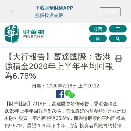
財華智庫網
FINTV
FINMETA
財華證券
媒體矩陣
下載財華財經APP
×
下載APP
智庫沙龍
聯絡我們
把握投資先機
訂閱
简
【大行報告】富達國際：香港
強積金2026年上半年平均回報
為6.78%
日期：
2026年7月8日 上午10:12
【財華社訊】7月8日，富達國際發佈報告，香港強積金
2026年上半年回報為6.78%，表現最好的基金類別是亞洲日
本除外股票，平均回報達35.6%，而香港股票的平均回報為
負9.97%。展望2026年下半年，預計投資者風險胃納持續，