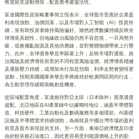
惟需留意波動增加，配置應考慮靈活性。
富達國際投資策略董事簡立恆表示，全球股市受惠於企業盈
利表現強勁、油價回落，以及市場對人工智能（AI）投資持
續，並有助投資者維持風險偏好。雖然經濟數據持續反映全
球增長具韌性，但地緣政治風險仍然不容忽視，一旦局勢升
級，或會擾亂能源及其他供應鏈，並對整體物價帶來上行壓
力。此外，全球債券孳息率顯著上升，反映市場對通脹、政
治風險及經濟增長前景的不同程度風險溢價。經濟增長穩健
及通脹壓力持續，或增加央行加息預期，利率走勢會變得更
波動，預期美國國庫券孳息率將維持於較廣闊區間內行走，
為主動管理存續期策略創造機會。
從區域配置角度，富達維持對亞太區（日本除外）股票適度
超配。北亞地區在AI產業鏈中佔據獨特地位，涵蓋半導體製
造、科技硬件、工業自動化及數碼服務等多個環節。AI基礎
設施及半導體需求持續強勁，為南韓及中國台灣市場的盈利
前景及股市表現提供支持。另一方面，東南亞經濟體及印度
由於較依賴石油進口，因此更容易受到能源價格上升的影