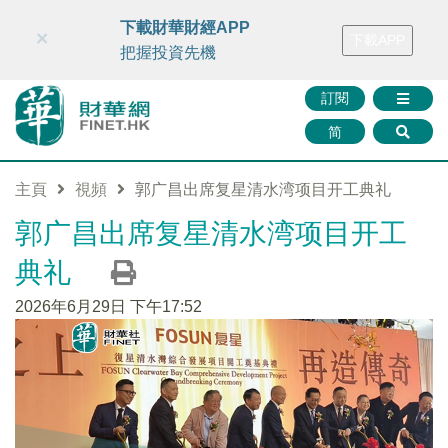
財華智庫網
FINTV
FINMETA
財華證券
媒體矩陣
下載財華財經APP
×
下載APP
智庫沙龍
聯絡我們
把握投資先機
訂閱
简
主頁
視頻
郭广昌出席复星清水湾项目开工典礼
郭广昌出席复星清水湾项目开工
典礼
2026年6月29日 下午17:52