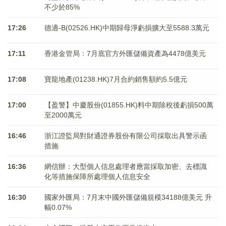
不少於85%
17:26
德適-B(02526.HK)中期歸母淨虧損擴大至5588.3萬元
17:11
香港金管局：7月底官方外匯儲備資產為4478億美元
17:08
寶龍地產(01238.HK)7月合約銷售額約5.5億元
17:00
【盈警】中慶股份(01855.HK)料中期除稅後虧損500萬
至2000萬元
16:46
浙江證監局對財通證券股份有限公司採取出具警示函
措施
16:36
網信辦：大型個人信息處理者應當採取加密、去標識
化等措施保障所處理個人信息安全
16:30
國家外匯局：7月末中國外匯儲備規模34188億美元 升
幅0.07%