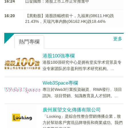
16:24
山金國際：港股上市工作正常推進中
16:20
【異動股】港股跌幅榜前十，九福來(08611.HK)跌
21.43%，天瑞汽車内飾(06162.HK)跌18.44%
更多
熱門專欄
港股100強專欄
港股100强研究中心是拥有坚实学术背景及专
业专家团队的非盈利性学术研究机构。...
Web3Space專欄
專注於Web3行業投資融資、RWA發行、項目
諮詢、項目營銷、知識教育及人才招聘。...
廣州展望文化傳播有限公司
「Looking」是綜合性整合營銷傳播企業，致
力於幫助客戶實現品牌增長和商業成功。我們