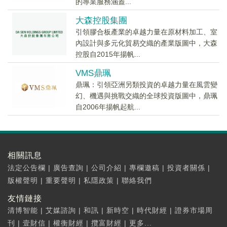
的專業服務涵蓋...
大森控股集團
引領膠合板產業的卓越力量在原材料加工、室
內設計與多元化貿易交織的產業版圖中，大森
控股自2015年揚帆...
VMS鼎珮
鼎珮：引領亞洲另類投資的卓越力量在風雲變
幻、機遇與挑戰交織的全球投資版圖中，鼎珮
自2006年揚帆起航...
相關訊息
法定公告欄
|
廣告查詢
|
公司介紹
|
專欄邀稿
|
投資者關係
|
版權聲明
|
重要聲明
|
私隱政策
|
聯絡我們
友情鏈接
清博智能
|
艾媒諮詢
|
和訊
|
新時空
|
時代財經
|
證券市場周
刊
|
壹財信
|
權衡財經
|
攬富財經
|
更多...