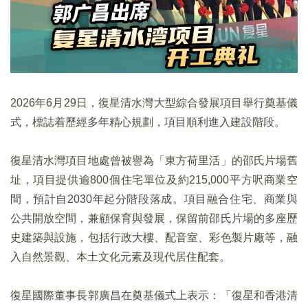
2026年6⽉29⽇，復星清⽔灣⼤型綜合發展項⽬舉⾏奠基儀
式，標誌着歷經多年精⼼規劃，項⽬順利進入建設階段。
復星清⽔灣項⽬地處曾被譽為「東⽅荷⾥活」的邵⽒片場舊
址，項⽬提供逾800個住宅單位及約215,000平⽅呎商業空
間，預計⾃2030年起分階段落成。項⽬融合住宅、商業與
公共開放空間，兼顧保育與發展，保留前邵⽒片場的多座歷
史建築與設施，包括⾏政⼤樓、配⾳室、彩⾊製片廠等，融
入⾃然景觀、本⼟文化元素及現代居住配套。
復星國際董事⻑郭廣昌在奠基儀式上表⽰：「復星和香港清