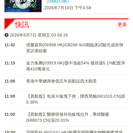
（09903.HK）
2026年7月10日 下午4:58
快訊
更多
2026年8月7日 星期五 03:58:26
11:42
億騰嘉和(06998.HK)GB268 Ib/II期臨床試驗完成首例
受試者給藥
11:15
金力集團(03919.HK)盤中漲超54% 擬折讓5.1%配股淨
籌410萬港元
11:08
香港中華總商會倡五年規劃設四大願景
11:00
【異動股】焦炭Ⅲ板塊下挫，陝西黑貓(601015.CN)跌
8.38%
11:00
【異動股】醫療研發外包板塊拉升，畢得醫藥
(688073.CN)漲20.01%
10:50
宜明昂科-B(01541.HK)附屬宜明凱爾生物醫藥獲增資