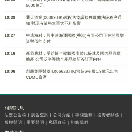
5000萬元
10:39
通天酒業(00389.HK)就配售協議接獲展開法院程序通
知 對現有業務無重大不利影響
10:27
中遠海科：與中遠海運國際(香港)有限公司正在開展增
資對價的支付
10:16
新萊應材：受益於半導體國產替代提速及國內晶圓廠
擴產 公司泛半導體全產品線新簽訂單向好
10:06
創勝集團醫藥-B(06628.HK)涨超6% 擬1.9億元出售
CDMO資產
相關訊息
法定公告欄
|
廣告查詢
|
公司介紹
|
專欄邀稿
|
投資者關係
|
版權聲明
|
重要聲明
|
私隱政策
|
聯絡我們