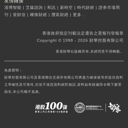
友情鏈接
清博智能
|
艾媒諮詢
|
和訊
|
新時空
|
時代財經
|
證券市場周
刊
|
壹財信
|
權衡財經
|
攬富財經
|
更多...
香港政府指定刊載法定通告之憲報刊登報章
Copyright © 1998 - 2026 財華控股有限公司
香港財華社版權所有,未經同意不得轉載。
免責聲明：
財華控股有限公司及香港聯合交易所有限公司將盡力確保彼等所提供資料
之準確性及可靠性,但並不保證資料絕對無誤,資料如有錯漏而令閣下蒙受
損失,本公司概不負責。