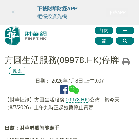
財華智庫網
FINTV
FINMETA
財華證券
媒體矩陣
下載財華財經APP
×
下載APP
智庫沙龍
聯絡我們
把握投資先機
訂閱
简
方圓生活服務(09978.HK)停牌
原創
日期：
2026年7月8日 上午9:07
【財華社訊】方圓生活服務(
09978.HK
)公佈，於今天
（8/7/2026）上午九時正起短暫停止買賣。
出處：財華港股智能寫手