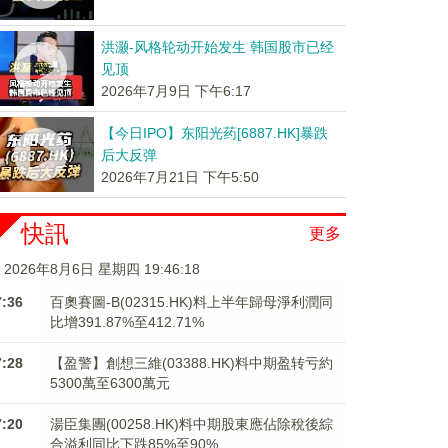
洪灏-风格轮动开始发生 韩国股市已经
见顶
2026年7月9日 下午6:17
【今日IPO】东阳光药[6887.HK]暴跌
后大反弹
2026年7月21日 下午5:50
快訊
更多
2026年8月6日 星期四 19:46:19
7:36
百奧賽圖-B(02315.HK)料上半年歸母淨利潤同
比增391.87%至412.71%
7:28
【盈警】創想三維(03388.HK)料中期盈转亏約
5300萬至6300萬元
7:20
湯臣集團(00258.HK)料中期股東應佔除稅後綜
合溢利同比下跌85%至90%