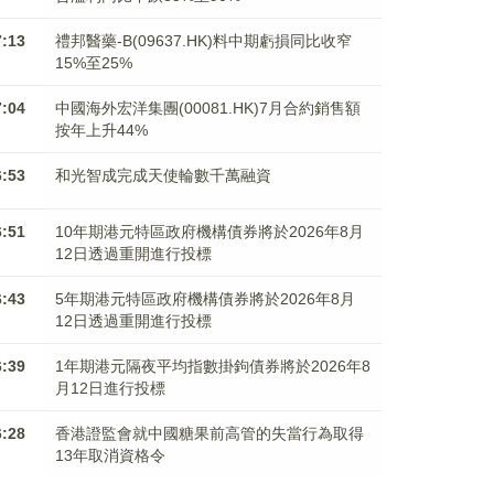
7:13
禮邦醫藥-B(09637.HK)料中期虧損同比收窄
15%至25%
7:04
中國海外宏洋集團(00081.HK)7月合約銷售額
按年上升44%
6:53
和光智成完成天使輪數千萬融資
6:51
10年期港元特區政府機構債券將於2026年8月
12日透過重開進行投標
6:43
5年期港元特區政府機構債券將於2026年8月
12日透過重開進行投標
6:39
1年期港元隔夜平均指數掛鉤債券將於2026年8
月12日進行投標
6:28
香港證監會就中國糖果前高管的失當行為取得
13年取消資格令