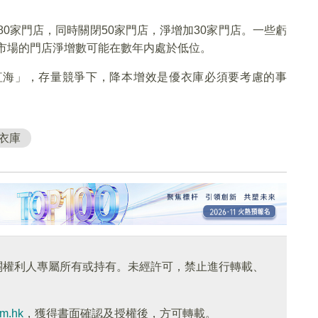
80家門店，同時關閉50家門店，淨增加30家門店。一些虧
國市場的門店淨增數可能在數年内處於低位。
紅海」，存量競爭下，降本增效是優衣庫必須要考慮的事
衣庫
關權利人專屬所有或持有。未經許可，禁止進行轉載、
om.hk
，獲得書面確認及授權後，方可轉載。