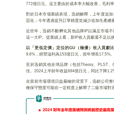
772億日元。這主要由於成本率大幅改善，毛利率
對於日本市場業績表現，迅銷解釋，上年度追加
惡化；今年透過提升訂單精度並減少追加生產總
近些年，迅銷不斷孵化其他品牌IP以滿足市場
這一大IP。從業績上看，新IP收入貢獻還不足以
以「更低定價」定位的GU（極優）收入貢獻比
9.6%，經營溢利為153億日元，按年增長17.5%
至於迅銷其他全球品牌（包括Theory、PLST、Com
佳。2024上半財年收益694億日元，同比下降1.
在當前市場環境日益嚴峻的背景下，迅銷公司整
種保守態度可能在一定程度上解釋了二級市場對