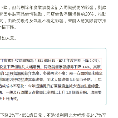
下降，但若剔除年度業績獎金計入周期變更的影響，則錄
間因冬裝商品銷情強勁，同店銷售淨額增長約20%，推動
間，由於受暖冬及氣溫不穩定影響，未能因應實際需求推
小幅下降。
儘如人意。
比下降2%至4851億日元，不過溢利同比大幅增長14.7%至