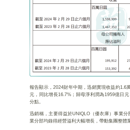
報告顯示，2024財年中期，迅銷實現收益約1.
元，同比增長16.7%；歸母淨利潤為1959億日元
分點。
迅銷稱，主要得益於UNIQLO（優衣庫）事業分
業分部均錄得經營溢利大幅增長，帶動集團整體