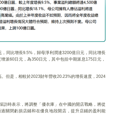
元，同比增長9.5%，歸母淨利潤達3200億日元，同比增長
派60日元，為350日元，其中包括中期派息175日元，
是，相較於2023財年營收20.23%的增長速度，2024
採訪時表示，將調整「優衣庫」在中國的開店戰略，將從
通過關閉虧損店鋪和在優良地段開店，提升店鋪的盈利能