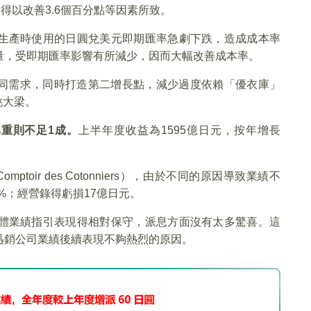
得以改善3.6個百分點等因素所致。
生產時使用的日圓兌美元即期匯率急劇下跌，造成成本率
量，受即期匯率影響有所減少，因而大幅改善成本率。
不同需求，同時打造第二增長點，減少過度依賴「優衣庫」
挑大梁。
重則不足1成。
上半年度收益為1595億日元，按年增長
。
ptoir des Cotonniers），由於不同的原因導致業績不
2%；經營錄得虧損17億日元。
體業績指引表現得相對保守，派息方面沒有太多驚喜。這
迅銷公司業績後續表現不夠熱烈的原因。