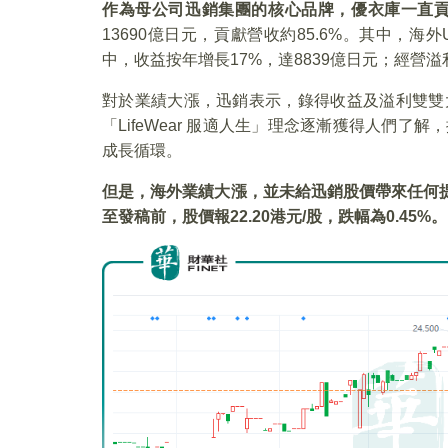
作為母公司迅銷集團的核心品牌，優衣庫一直
13690億日元，貢獻營收約85.6%。其中，
中，收益按年增長17%，達8839億日元；經營溢
對於業績大漲，迅銷表示，錄得收益及溢利雙雙
「LifeWear 服適人生」理念逐漸獲得人們
成長循環。
但是，海外業績大漲，並未給迅銷股價帶來任何提
至發稿前，股價報22.20港元/股，跌幅為0.45%。