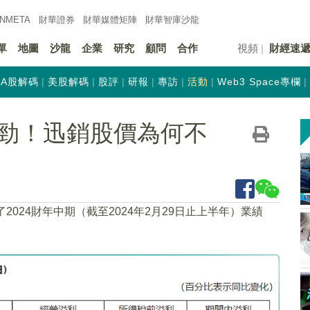
INMETA
財華證券
財華
媒體矩陣
財華
智庫沙龍
單
地圖
沙龍
企業
研究
顧問
合作
視頻
財經速
A股解碼
美股解碼
股評
研報
專訪
活動
Web3 Space專欄
勁！迅銷股價為何不
2024財年中期（截至2024年2月29日止上半年）業績