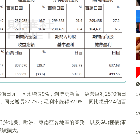
6萬億日元，同比增長9%，創歷史新高；經營溢利2570億日
1
，同比增長27.7%；毛利率錄得52.9%，同比提升2.4個百
1
部於北美、歐洲、東南亞各地區的業務，以及GU(極優)事
業績擴大。
1