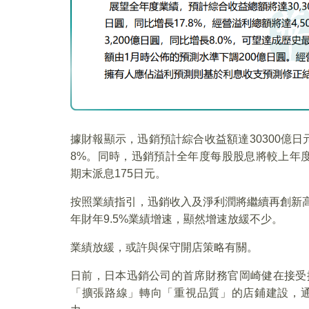
據財報顯示，迅銷預計綜合收益額達30300億日
8%。同時，迅銷預計全年度每股股息將較上年度增
期末派息175日元。
按照業績指引，迅銷收入及淨利潤將繼續再創新高。但
年財年9.5%業績增速，顯然增速放緩不少。
業績放緩，或許與保守開店策略有關。
日前，日本迅銷公司的首席財務官岡崎健在接受
「擴張路線」轉向「重視品質」的店鋪建設，