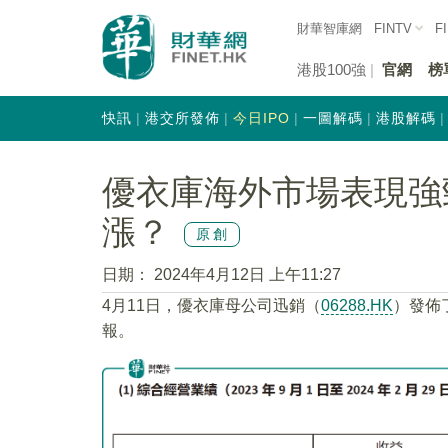
財華智庫網
FINTV
F
港股100強
官網
榜
快訊
港交所發佈
今日IPO
一圖解碼
港股解碼
優衣庫海外市場表現強
漲？
原創
日期：
2024年4月12日 上午11:27
4月11日，優衣庫母公司迅銷（
06288.HK
）發佈了
報。