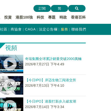
訂閱
简
遞
投資
港股100強
科技
專題
時政
香港百科
社區
商協會
CAGA
法定公告欄
服務
聯絡我們
視頻
奇瑞集團全球累計銷量突破2000萬輛
2026年7月27日 下午4:49
【今日IPO】岸迈生物三闯港交所
2026年7月13日 下午4:10
【今日IPO】港股打新步入破发潮
2026年7月14日 下午3:34