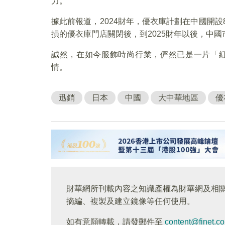
力。
據此前報道，2024財年，優衣庫計劃在中國開設
損的優衣庫門店關閉後，到2025財年以後，中
誠然，在如今服飾時尚行業，俨然已是一片「
情。
迅銷
日本
中國
大中華地區
優
財華網所刊載內容之知識產權為財華網及相
摘編、複製及建立鏡像等任何使用。
如有意願轉載，請發郵件至
content@finet.c