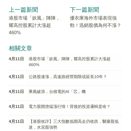
上一篇新聞
下一篇新聞
港股市場「妖風」陣陣，
優衣庫海外市場表現強
耀高控股累計大漲超
勁！迅銷股價為何不漲？
460%
相關文章
4月11日
港股市場「妖風」陣陣，耀高控股累計大漲超
460%
4月11日
公路股連漲，高速路經營期限或延長10年？
4月11日
乘風破浪，台積電的AI「芯」機
4月11日
電力股開啓猛漲行情！背後的投資邏輯是啥？
4月11日
【港股收評】三大指數低開高走仍收跌，醫藥股低
迷，水泥股強勢