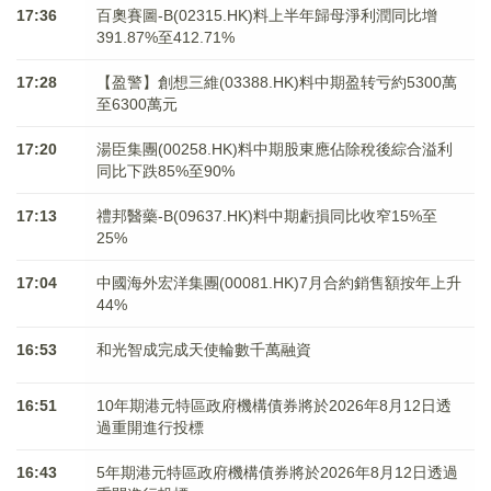
17:36
百奧賽圖-B(02315.HK)料上半年歸母淨利潤同比增
391.87%至412.71%
17:28
【盈警】創想三維(03388.HK)料中期盈转亏約5300萬
至6300萬元
17:20
湯臣集團(00258.HK)料中期股東應佔除稅後綜合溢利
同比下跌85%至90%
17:13
禮邦醫藥-B(09637.HK)料中期虧損同比收窄15%至
25%
17:04
中國海外宏洋集團(00081.HK)7月合約銷售額按年上升
44%
16:53
和光智成完成天使輪數千萬融資
16:51
10年期港元特區政府機構債券將於2026年8月12日透
過重開進行投標
16:43
5年期港元特區政府機構債券將於2026年8月12日透過