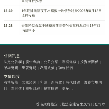
重開進行投標
16:39
1年期港元隔夜平均指數掛鉤債券將於2026年8月12日
進行投標
16:28
香港證監會就中國糖果前高管的失當行為取得13年取
消資格令
相關訊息
法定公告欄
|
廣告查詢
|
公司介紹
|
專欄邀稿
|
投資者關係
|
版權聲明
|
重要聲明
|
私隱政策
|
聯絡我們
友情鏈接
清博智能
|
艾媒諮詢
|
和訊
|
新時空
|
時代財經
|
證券市場周
刊
|
壹財信
|
權衡財經
|
攬富財經
|
更多...
香港政府指定刊載法定通告之憲報刊登報章