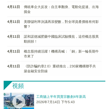
4月11日
傳統車企大反攻：自主車翻身、電動化提速、出海
掘金
4月11日
美聯儲利率決議再添變數，對全球資產價格有何影
響？
4月11日
諾和諾德減肥藥中國臨床試驗獲批，這些概念股異
動頻頻！
4月11日
概念股持續活躍！機構高喊：「銅」新一輪長期牛
市來了
4月11日
《防詐騙約章2.0》重磅推出，230家機構聯手共
築金融安全防線
視頻
工商舖上半年買賣宗數創4年新高
2026年7月14日 下午5:43