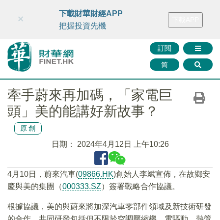
財華智庫網
FINTV
FINMETA
財華證券
媒體矩陣
下載財華財經APP
×
下載APP
智庫沙龍
聯絡我們
把握投資先機
訂閱
简
牽手蔚來再加碼，「家電巨
頭」美的能講好新故事？
原創
日期：
2024年4月12日 上午10:26
4月10日，蔚來汽車(
09866.HK
)創始人李斌宣佈，在故鄉安
慶與美的集團（
000333.SZ
）簽署戰略合作協議。
根據協議，美的與蔚來將加深汽車零部件領域及新技術研發
的合作，共同研發包括但不限於空調壓縮機、電驅動、熱管