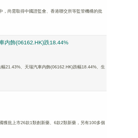
常推進中，尚需取得中國證監會、香港聯交所等監管機構的批
(06162.HK)跌18.44%
.43%、天瑞汽車内飾(06162.HK)跌幅18.44%、生
中國獲批上市26款1類創新藥、6款2類新藥，另有100多個