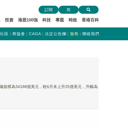
訂閱
简
遞
投資
港股100強
科技
專題
時政
香港百科
社區
商協會
CAGA
法定公告欄
服務
聯絡我們
規模為34188億美元，較6月末上升25億美元，升幅為