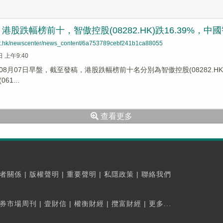
股跌幅榜前十，智傲控股(08282.HK)跌16.39%，中國智能健
net.hk/newscenter/news_content/6a753789cebf241b1ca88055
日 上午9:40
8月07日早盤，截至發稿，港股跌幅榜前十名分別為智傲控股(08282.HK)跌幅1
61...
查看更多
者關係
|
版權聲明
|
重要聲明
|
私隱政策
|
聯絡我們
券市場周刊
|
壹財信
|
權衡財經
|
攬富財經
|
更多...