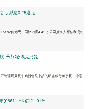
港元 派息0.25港元
約173.92億港元，同比增長4.4%；公司擁有人應佔利潤約
斯蒂芬妮•埃克兒曼
外匯管理局局長朱鶴新會見來訪的明訊銀行董事長、德意
8611.HK)跌21.01%