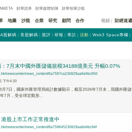
INMETA
財華證券
財華
媒體矩陣
財華
智庫沙龍
單
地圖
沙龍
企業
研究
顧問
合作
視頻
財經速
A股解碼
美股解碼
股評
研報
專訪
活動
Web3 Space專欄
：7月末中國外匯儲備規模34188億美元 升幅0.07%
net.hk/newscenter/news_content/6a7597ca230829aa6d4bc950
日 下午4:30
8月7日，國家外匯管理局統計數據顯示，截至2026年7月末，我國外匯儲備
26年7月，受全球宏觀形...
：港股上市工作正常推進中
net.hk/newscenter/news_content/6a759645230829aa6d4bc94f