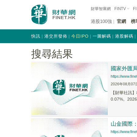
財華智庫網
FINTV
F
港股100強
官網
榜
快訊
港交所發佈
今日IPO
一圖解碼
港股解碼
搜尋結果
國家外匯局
https://www.fi
2026年08月07
【財華社訊】
0.07%。20
山金國際
https://www.fi