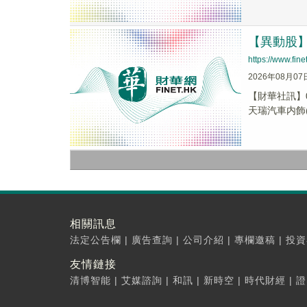
【異動股】港
https://www.fi
2026年08月07
【財華社訊】0
天瑞汽車内飾(0
相關訊息
法定公告欄
|
廣告查詢
|
公司介紹
|
專欄邀稿
|
投資
友情鏈接
清博智能
|
艾媒諮詢
|
和訊
|
新時空
|
時代財經
|
證