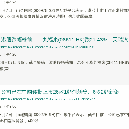
日 下午4:24
8月7日，山金國際(000975.SZ)在互動平台表示，港股上市工作正
案，公司將根據進展情況依法及時履行信息披露義務。
股跌幅榜前十，九福來(08611.HK)跌21.43%，天瑞汽車内飾
net.hk/newscenter/news_content/6a75954dcebf241b1ca88150
日 下午4:20
8月07日收盤，截至發稿，港股跌幅榜前十名分別為九福來(08611.HK)跌幅21
02...
公司已在中國獲批上市26款1類創新藥、6款2類新藥
net.hk/newscenter/news_content/6a759008230829aa6d4bc94c
日 下午3:56
月7日，恒瑞醫藥(600276.SH)在互動平台表示，截至目前，公司已在
在臨床開發，400餘...