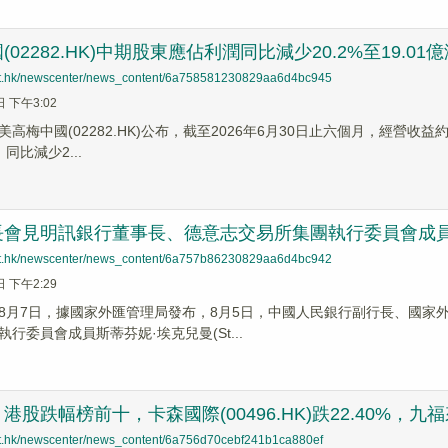
02282.HK)中期股東應佔利潤同比減少20.2%至19.01億
net.hk/newscenter/news_content/6a758581230829aa6d4bc945
日 下午3:02
高梅中國(02282.HK)公布，截至2026年6月30日止六個月，經營收益
，同比減少2...
長會見明訊銀行董事長、德意志交易所集團執行委員會成員
net.hk/newscenter/news_content/6a757b86230829aa6d4bc942
日 下午2:29
8月7日，據國家外匯管理局發布，8月5日，中國人民銀行副行長、國家
行委員會成員斯蒂芬妮·埃克兒曼(St...
股跌幅榜前十，卡森國際(00496.HK)跌22.40%，九福來(0
net.hk/newscenter/news_content/6a756d70cebf241b1ca880ef