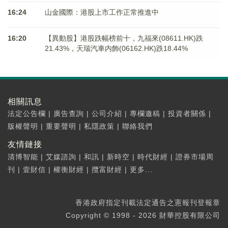
16:24
山金國際：港股上市工作正常推進中
16:20
【異動股】港股跌幅榜前十，九福來(08611.HK)跌
21.43%，天瑞汽車内飾(06162.HK)跌18.44%
相關訊息
法定公告欄
|
廣告查詢
|
公司介紹
|
專欄邀稿
|
投資者關係
|
版權聲明
|
重要聲明
|
私隱政策
|
聯絡我們
友情鏈接
清博智能
|
艾媒諮詢
|
和訊
|
新時空
|
時代財經
|
證券市場周
刊
|
壹財信
|
權衡財經
|
攬富財經
|
更多...
香港政府指定刊載法定通告之憲報刊登報章
Copyright © 1998 - 2026 財華控股有限公司