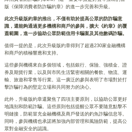
版《保障消費者防詐騙約章》的進一步完善和升級。
此次升級版約章的推出，不僅有助於提高公眾的防詐騙意
識，還能夠通過更多機構和商戶的參與，
擴大《約章》
的覆
蓋
範圍，進一步協助公眾防範信用卡騙案及其他數碼詐騙。
值得一提的是，此次升級版約章得到了超過230家金融機構
和商戶的積極響應和支持。
這些參與機構來自多個領域，包括銀行、保險、強積金、證
券及期貨行業，以及與市民生活緊密相關的餐飲、物流、運
輸、旅遊和零售等行業。這一廣泛的參與表明了市場對於打
擊詐騙行為的堅定立場和共同努力的決心。
此外，升級版約章還聚焦了四項主要原則，以協助公眾更好
地識别和防範詐騙。這些原則包括提醒公眾不要隨意點擊不
明鏈接，防範冒充金融機構及商戶發送的釣魚詐騙信息等。
同時，參與機構也承諾將加強内部管理和風險防範，提高公
眾對金融安全的認識。