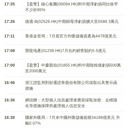
17:35
【盈警】綠心集團(00094.HK)料中期淨虧損同比收窄
不少於85%
17:26
德適-B(02526.HK)中期歸母淨虧損擴大至5588.3萬元
17:11
香港金管局：7月底官方外匯儲備資產為4478億美元
17:08
寶龍地產(01238.HK)7月合約銷售額約5.5億元
17:00
【盈警】中慶股份(01855.HK)料中期除稅後虧損500萬
至2000萬元
16:46
浙江證監局對財通證券股份有限公司採取出具警示函
措施
16:36
網信辦：大型個人信息處理者應當採取加密、去標識
化等措施保障所處理個人信息安全
16:30
國家外匯局：7月末中國外匯儲備規模34188億美元 升
幅0.07%