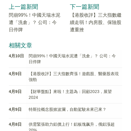
上一篇新聞
下一篇新聞
閃崩99%！中國天瑞水泥
【港股收評】三大指數繼
遭「洗倉」？ 公司：今
續走弱！内房股、保險股
日停牌
遭重挫
相關文章
4月10日
閃崩99%！中國天瑞水泥遭「洗倉」？ 公司：今
日停牌
4月9日
【港股收評】三大指數齊漲！遊戲股、醫藥股表現
強勁
4月9日
【財華盤點】來啦！主題為：回顧2023，展望
2024
4月9日
特斯拉概念股掀波瀾，自動駕駛未來已來？
4月8日
供需緊張助力鋁價上行！鋁板塊飙升，俄鋁漲超
20%