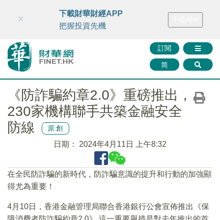
財華智庫網
FINTV
FINMETA
財華證券
媒體矩陣
下載財華財經APP
×
下載APP
智庫沙龍
聯絡我們
把握投資先機
訂閱
简
《防詐騙約章2.0》重磅推出，
230家機構聯手共築金融安全
防線
原創
日期：
2024年4月11日 上午8:32
在全民防詐騙的新時代，防詐騙意識的提升和行動的加強顯
得尤為重要！
4月10日，香港金融管理局聯合香港銀行公會宣佈推出《保
障消費者防詐騙約章2.0》,這一重要舉措是對去年推出的首