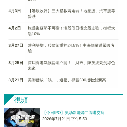
4月3日
【港股收評】三大指數齊走弱！地產股、汽車股等
普跌
4月2日
旅遊復蘇勢不可擋！港股假日概念股走強，攜程大
漲10%
3月27日
營利雙增，股價卻重挫24.5%！中海物業遭嚴峻考
驗
3月25日
首屆香港氣候論壇召開！「財爺」陳茂波亮劍綠色
未來
3月21日
美聯儲放「鴿」，道指、標普500指數創新高！
視頻
【今日IPO】奥动新能源二闯港交所
2026年7月21日 下午5:50