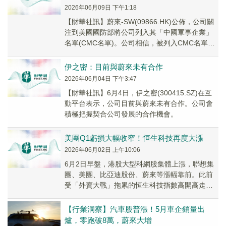
2026年06月09日 下午1:18
​【財華社訊】蔚來-SW(09866.HK)公佈，公司關
注到美國國防部將公司列入其「中國軍事企業」
名單(CMC名單)。公司相信，被列入CMC名單缺
乏正當依據，因為公司既非中國軍事...
伊之密：目前與蔚來未有合作
2026年06月04日 下午3:47
【財華社訊】6月4日，伊之密(300415.SZ)在互
動平台表示，公司目前與蔚來未有合作。公司會
積極把握契合公司發展的合作機會。
美團Q1虧損大幅收窄！恒生科技再度大漲
2026年06月02日 上午10:06
6月2日早盤，港股大型科網股集體上漲，聯想集
團、美團、比亞迪股份、蔚來等漲幅靠前。此前
受「外賣大戰」拖累的恒生科技指數高開高走，
盤中漲幅一度近2%。
【行業洞察】汽車股普漲！5月車企銷量出
爐，零跑破8萬，蔚來大增