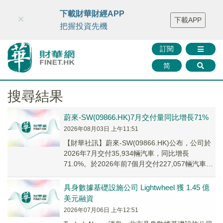
財華智庫網
FINTV
FINMETA
財華證券
媒體矩陣
下載財華財經APP
×
下載APP
智庫沙龍
聯絡我們
把握投資先機
訂閱
简
搜尋結果
蔚來-SW(09866.HK)7月交付量同比增長71%
2026年08月03日 上午11:51
【財華社訊】蔚來-SW(09866.HK)公布，公司於
2026年7月交付35,934輛汽車，同比增長
71.0%。於2026年前7個月交付227,057輛汽車，
同比增長68.0%；...
具身數據基礎設施公司 Lightwheel 獲 1.45 億
美元融資
2026年07月06日 上午12:51