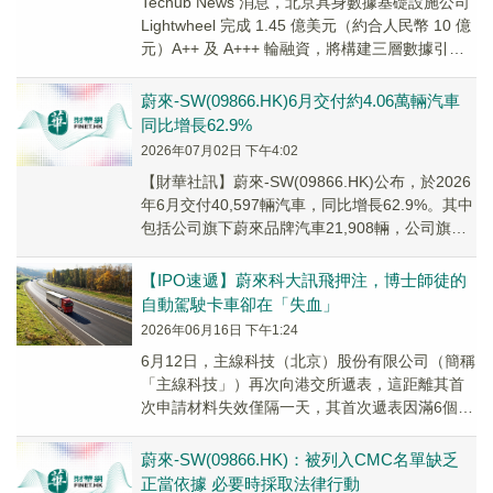
Techub News 消息，北京具身數據基礎設施公司
Lightwheel 完成 1.45 億美元（約合人民幣 10 億
元）A++ 及 A+++ 輪融資，將構建三層數據引擎
以突...
蔚來-SW(09866.HK)6月交付約4.06萬輛汽車
同比增長62.9%
2026年07月02日 下午4:02
​【財華社訊】蔚來-SW(09866.HK)公布，於2026
年6月交付40,597輛汽車，同比增長62.9%。其中
包括公司旗下蔚來品牌汽車21,908輛，公司旗下
樂道品牌汽車11...
【IPO速遞】蔚來科大訊飛押注，博士師徒的
自動駕駛卡車卻在「失血」
2026年06月16日 下午1:24
6月12日，主線科技（北京）股份有限公司（簡稱
「主線科技」）再次向港交所遞表，這距離其首
次申請材料失效僅隔一天，其首次遞表因滿6個月
未完成聆訊於6月11日自動失效，公司次日便迅速
重啟。
蔚來-SW(09866.HK)：被列入CMC名單缺乏
正當依據 必要時採取法律行動