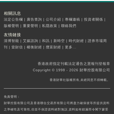
相關訊息
法定公告欄
|
廣告查詢
|
公司介紹
|
專欄邀稿
|
投資者關係
|
版權聲明
|
重要聲明
|
私隱政策
|
聯絡我們
友情鏈接
清博智能
|
艾媒諮詢
|
和訊
|
新時空
|
時代財經
|
證券市場周
刊
|
壹財信
|
權衡財經
|
攬富財經
|
更多...
香港政府指定刊載法定通告之憲報刊登報章
Copyright © 1998 - 2026 財華控股有限公司
香港財華社版權所有,未經同意不得轉載。
免責聲明：
財華控股有限公司及香港聯合交易所有限公司將盡力確保彼等所提供資料
之準確性及可靠性,但並不保證資料絕對無誤,資料如有錯漏而令閣下蒙受