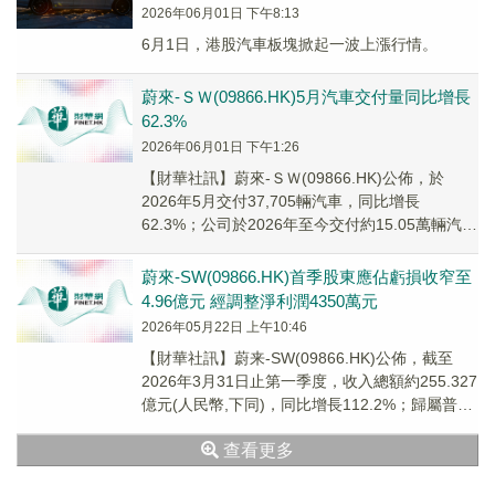
2026年06月01日 下午8:13
6月1日，港股汽車板塊掀起一波上漲行情。
蔚來-ＳＷ(09866.HK)5月汽車交付量同比增長
62.3%
2026年06月01日 下午1:26
【財華社訊】蔚來-ＳＷ(09866.HK)公佈，於
2026年5月交付37,705輛汽車，同比增長
62.3%；公司於2026年至今交付約15.05萬輛汽
車，同比增長68.7%。截至...
蔚來-SW(09866.HK)首季股東應佔虧損收窄至
4.96億元 經調整淨利潤4350萬元
2026年05月22日 上午10:46
【財華社訊】蔚来-SW(09866.HK)公佈，截至
2026年3月31日止第一季度，收入總額約255.327
億元(人民幣,下同)，同比增長112.2%；歸屬普通
股股東淨虧損約4....
查看更多