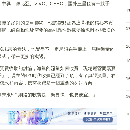
中興、努比亞、VIVO、OPPO，國外三星也有一款手
1
震更多談到的是車聯網，他的觀點認為這背後的核心本質
1
聯網已經自動駕駛需要的高可靠性數據傳輸也離不開5Ｇ的
1
5G未來的看法，他覺得不一定局限在手機上，屆時海量的
模式，帶來更多的機遇。
1
絡資費收取的討論，海量的流量如何收費？現場運營商嘉賓
子」，現在的4Ｇ時代收費已經到了頂，有了無限流量。在
1
的模式和内容，按需收費是一個重要的探討方向。
到未來5Ｇ網絡的收費是「既要快，也要便宜。」
1
1