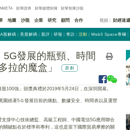
INMETA
財華證券
財華
媒體矩陣
財華
智庫沙龍
單
地圖
沙龍
企業
研究
顧問
合作
視頻
財經速
A股解碼
美股解碼
股評
研報
專訪
活動
Web3 Space專欄
】5G發展的瓶頸、時間
多拉的魔盒」
原創
100強」頒獎典禮於2019年5月24日，在深圳開幕。
賓圍繞著5Ｇ發展目前的痛點、數據安全、時間表以及運營
營支撐中心技術總監、高級工程師、中國電信5G應用聯合
爭的關鍵點在於標準和專利，這也是當下國際貿易摩擦的關