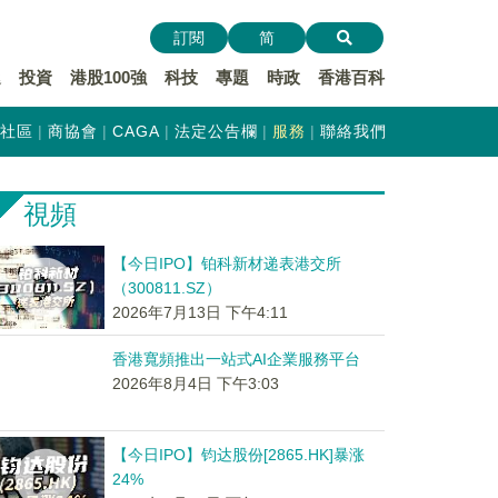
訂閱
简
遞
投資
港股100強
科技
專題
時政
香港百科
社區
商協會
CAGA
法定公告欄
服務
聯絡我們
視頻
【今日IPO】铂科新材递表港交所
（300811.SZ）
2026年7月13日 下午4:11
香港寬頻推出一站式AI企業服務平台
2026年8月4日 下午3:03
【今日IPO】钧达股份[2865.HK]暴涨
24%