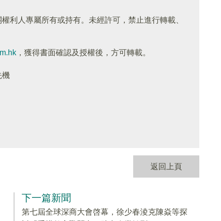
關權利人專屬所有或持有。未經許可，禁止進行轉載、
om.hk
，獲得書面確認及授權後，方可轉載。
先機
返回上頁
下一篇新聞
第七屆全球深商大會啓幕，徐少春淩克陳焱等探