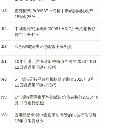
7:13
禮邦醫藥-B(09637.HK)料中期虧損同比收窄
15%至25%
7:04
中國海外宏洋集團(00081.HK)7月合約銷售額
按年上升44%
6:53
和光智成完成天使輪數千萬融資
6:51
10年期港元特區政府機構債券將於2026年8月
12日透過重開進行投標
6:43
5年期港元特區政府機構債券將於2026年8月
12日透過重開進行投標
6:39
1年期港元隔夜平均指數掛鉤債券將於2026年8
月12日進行投標
6:28
香港證監會就中國糖果前高管的失當行為取得
13年取消資格令