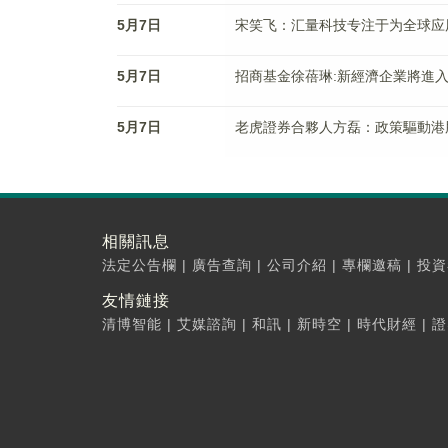
5月7日
宋笑飞：汇量科技专注于为全球应
5月7日
招商基金徐蓓琳:新經濟企業將進
5月7日
老虎證券合夥人方磊：政策驅動港
相關訊息
法定公告欄
|
廣告查詢
|
公司介紹
|
專欄邀稿
|
投資
友情鏈接
清博智能
|
艾媒諮詢
|
和訊
|
新時空
|
時代財經
|
證