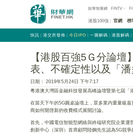
財華智庫網
FINTV
F
港股100強
官網
榜
快訊
港交所發佈
今日IPO
一圖解碼
港股解碼
【港股百強5Ｇ分論壇
表、不確定性以及「潘
日期：
2019年5月24日 下午7:17
粵港澳大灣區金融科技發展高峰論壇暨第七屆「港股
在當天下午的5G圓桌論壇上，眾多業内重量級嘉
商如何開啓新的收費模式展開討論。
首先，中國電信智能型網絡與終端研究院企業運
創新中心（深圳）首席顧問陸鋼先生認為5G競