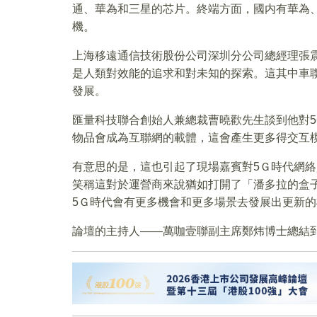
通、華為和三星的芯片。終端方面，國内有華為、
機。
上海移遠通信技術股份公司深圳分公司總經理張
是人類對效能的追求和對未知的探索。這其中車
發展。
匯量科技聯合創始人兼總裁曹曉歡先生談到他對
物品會成為互聯網的載體，這會產生更多得交互
有意思的是，這也引起了現場嘉賓對5Ｇ時代網
笑稱這對於運營商來說猶如打開了「潘多拉的盒
5Ｇ時代會有更多機會和更多場景去發展出更新
論壇的主持人——萬咖壹聯副主席鄭炜博士總結