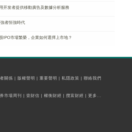
用开发者提供移動廣告及數據分析服務
入強者恒強時代
股IPO市場繁榮，企業如何選擇上市地？
者關係
|
版權聲明
|
重要聲明
|
私隱政策
|
聯絡我們
券市場周刊
|
壹財信
|
權衡財經
|
攬富財經
|
更多...