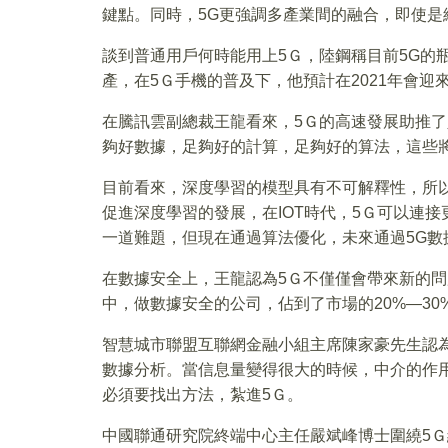
鍵點。同時，5G更強調多產業間的融合，即使
談到普通用戶何時能用上5Ｇ，陸鋼稱目前5G的
產，在5Ｇ手機的普及下，他預計在2021年會迎
在騰訊雲副總裁王龍看來，5Ｇ的高速發展助推
夠好數據，足夠好的計算，足夠好的算法，這些
目前看來，深度學習的模型具有不可解釋性，所
促進深度學習的發展，在IOT時代，5Ｇ可以連
一道難題，但現在通過算法優化，未來通過5G數
在數據安全上，王龍認為5Ｇ不僅僅會帶來新的
中，做數據安全的公司，佔到了市場的20%—30
智慧城市聯盟互聯網金融小組主席陳家豪先生認為
數據分析。當信息量變得很大的時候，中介的作
必須要找出方法，紮進5Ｇ。
中國聯通研究院終端中心主任嚴斌峰博士圍繞5