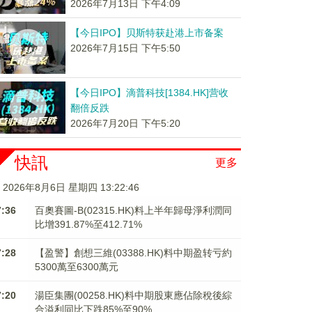
2026年7月13日 下午4:09
【今日IPO】贝斯特获赴港上市备案
2026年7月15日 下午5:50
【今日IPO】滴普科技[1384.HK]营收
翻倍反跌
2026年7月20日 下午5:20
快訊
更多
2026年8月6日 星期四 13:22:46
7:36
百奧賽圖-B(02315.HK)料上半年歸母淨利潤同
比增391.87%至412.71%
7:28
【盈警】創想三維(03388.HK)料中期盈转亏約
5300萬至6300萬元
7:20
湯臣集團(00258.HK)料中期股東應佔除稅後綜
合溢利同比下跌85%至90%