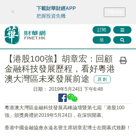
財華智庫網
FINTV
FINMETA
財華證券
媒體矩陣
下載財華財經APP
×
下載APP
智庫沙龍
聯絡我們
把握投資先機
訂閱
简
【港股100強】胡章宏：回顧
金融科技發展歷程，看好粵港
澳大灣區未來發展前途
原創
日期：
2019年5月24日 下午6:48
粵港澳大灣區金融科技發展高峰論壇暨第七屆「港股100
強」頒獎典禮於2019年5月24日，在深圳開幕。
香港中國金融協會永遠名譽主席胡章宏博士在開幕式致辭！