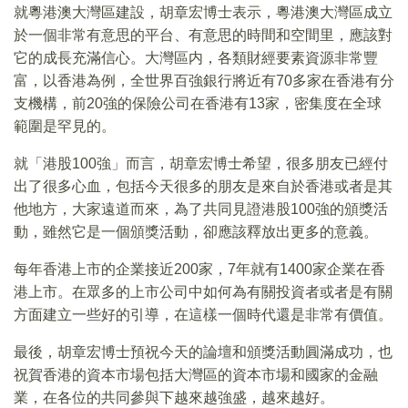
就粵港澳大灣區建設，胡章宏博士表示，粵港澳大灣區成立
於一個非常有意思的平台、有意思的時間和空間里，應該對
它的成長充滿信心。大灣區内，各類財經要素資源非常豐
富，以香港為例，全世界百強銀行將近有70多家在香港有分
支機構，前20強的保險公司在香港有13家，密集度在全球
範圍是罕見的。
就「港股100強」而言，胡章宏博士希望，很多朋友已經付
出了很多心血，包括今天很多的朋友是來自於香港或者是其
他地方，大家遠道而來，為了共同見證港股100強的頒獎活
動，雖然它是一個頒獎活動，卻應該釋放出更多的意義。
每年香港上市的企業接近200家，7年就有1400家企業在香
港上市。在眾多的上市公司中如何為有關投資者或者是有關
方面建立一些好的引導，在這樣一個時代還是非常有價值。
最後，胡章宏博士預祝今天的論壇和頒獎活動圓滿成功，也
祝賀香港的資本市場包括大灣區的資本市場和國家的金融
業，在各位的共同參與下越來越強盛，越來越好。