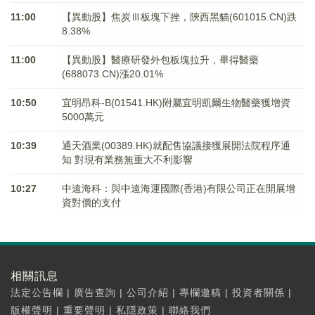
11:00
【異動股】焦炭Ⅲ板塊下挫，陝西黑貓(601015.CN)跌
8.38%
11:00
【異動股】醫療研發外包板塊拉升，畢得醫藥
(688073.CN)漲20.01%
10:50
宜明昂科-B(01541.HK)附屬宜明凱爾生物醫藥獲增資
5000萬元
10:39
通天酒業(00389.HK)就配售協議接獲展開法院程序通
知 對現有業務無重大不利影響
10:27
中遠海科：與中遠海運國際(香港)有限公司正在開展增
資對價的支付
相關訊息
法定公告欄
|
廣告查詢
|
公司介紹
|
專欄邀稿
|
投資者關係
|
版權聲明
|
重要聲明
|
私隱政策
|
聯絡我們