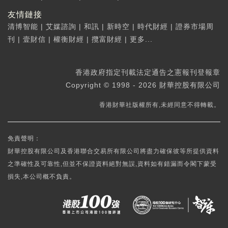
友情鏈接
清博智能
|
艾媒諮詢
|
和訊
|
新時空
|
時代財經
|
證券市場周
刊
|
壹財信
|
權衡財經
|
攬富財經
|
更多...
香港政府指定刊載法定通告之憲報刊登報章
Copyright © 1998 - 2026 財華控股有限公司
香港財華社版權所有,未經同意不得轉載。
免責聲明：
財華控股有限公司及香港聯合交易所有限公司將盡力確保彼等所提供資料
之準確性及可靠性,但並不保證資料絕對無誤,資料如有錯漏而令閣下蒙受
損失,本公司概不負責。