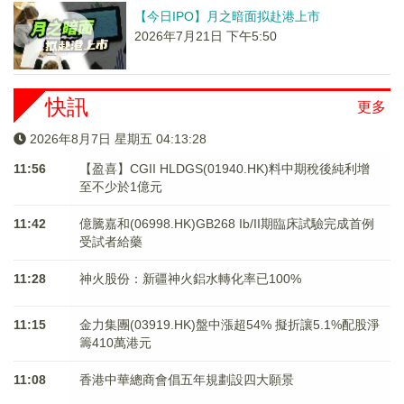
【今日IPO】月之暗面拟赴港上市
2026年7月21日 下午5:50
快訊
更多
2026年8月7日 星期五 04:13:29
11:56
【盈喜】CGII HLDGS(01940.HK)料中期稅後純利增
至不少於1億元
11:42
億騰嘉和(06998.HK)GB268 Ib/II期臨床試驗完成首例
受試者給藥
11:28
神火股份：新疆神火鋁水轉化率已100%
11:15
金力集團(03919.HK)盤中漲超54% 擬折讓5.1%配股淨
籌410萬港元
11:08
香港中華總商會倡五年規劃設四大願景