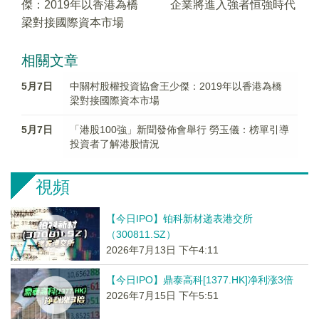
傑：2019年以香港為橋
企業將進入強者恒強時代
梁對接國際資本市場
相關文章
5月7日
中關村股權投資協會王少傑：2019年以香港為橋
梁對接國際資本市場
5月7日
「港股100強」新聞發佈會舉行 勞玉儀：榜單引導
投資者了解港股情況
視頻
【今日IPO】铂科新材递表港交所
（300811.SZ）
2026年7月13日 下午4:11
【今日IPO】鼎泰高科[1377.HK]净利涨3倍
2026年7月15日 下午5:51