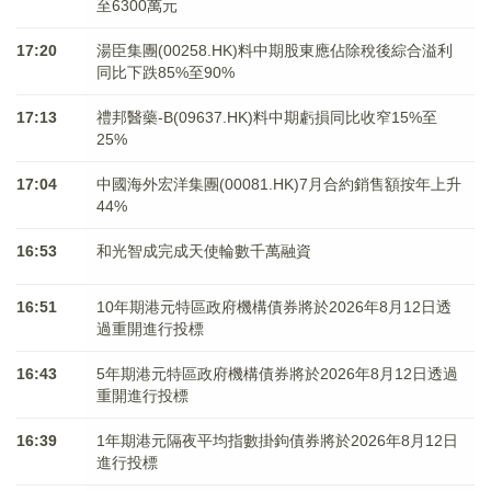
至6300萬元
17:20
湯臣集團(00258.HK)料中期股東應佔除稅後綜合溢利
同比下跌85%至90%
17:13
禮邦醫藥-B(09637.HK)料中期虧損同比收窄15%至
25%
17:04
中國海外宏洋集團(00081.HK)7月合約銷售額按年上升
44%
16:53
和光智成完成天使輪數千萬融資
16:51
10年期港元特區政府機構債券將於2026年8月12日透
過重開進行投標
16:43
5年期港元特區政府機構債券將於2026年8月12日透過
重開進行投標
16:39
1年期港元隔夜平均指數掛鉤債券將於2026年8月12日
進行投標