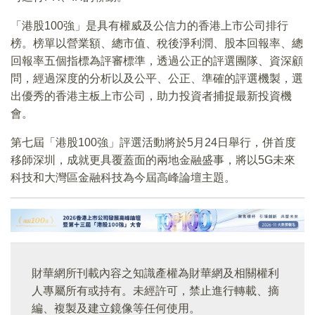
「港股100強」是具有權威及公信力的香港上市公司排行
榜。榜單以營業額、總市值、稅後淨利潤、股本回報率、總
回報率五個指標為評審標準，透過公正的評選團隊、資深顧
問，經過深度的分析以及公平、公正、準確的評選機製，選
出優秀的香港主板上市公司，助力投資者捕捉最新投資機
會。
第七屆「港股100強」評選活動將於5月24日舉行，併首度
移師深圳，成就更具覆蓋面的兩地金融盛事，將以5G未來
科技和大灣區金融科技為今屆高峰論壇主題。
財華網所刊載內容之知識產權為財華網及相關權利
人專屬所有或持有。未經許可，禁止進行轉載、摘
編、複製及建立鏡像等任何使用。