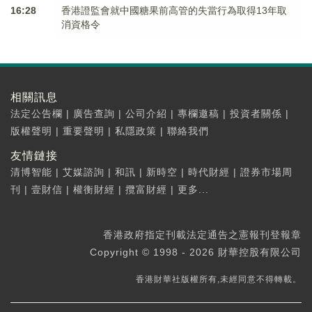
16:28
香港證監會就中國糖果前高管的失當行為取得13年取
消資格令
相關訊息
法定公告欄
|
廣告查詢
|
公司介紹
|
專欄邀稿
|
投資者關係
|
版權聲明
|
重要聲明
|
私隱政策
|
聯絡我們
友情鏈接
清博智能
|
艾媒諮詢
|
和訊
|
新時空
|
時代財經
|
證券市場周
刊
|
壹財信
|
權衡財經
|
攬富財經
|
更多...
香港政府指定刊載法定通告之憲報刊登報章
Copyright © 1998 - 2026 財華控股有限公司
香港財華社版權所有,未經同意不得轉載。