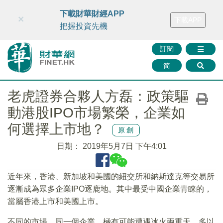
財華智庫網
FINTV
FINMETA
財華證券
媒體矩陣
下載財華財經APP
×
下載APP
智庫沙龍
聯絡我們
把握投資先機
訂閱
简
老虎證券合夥人方磊：政策驅
動港股IPO市場繁榮，企業如
何選擇上市地？
原創
日期：
2019年5月7日 下午4:01
近年來，香港、新加坡和美國的紐交所和納斯達克等交易所
逐漸成為眾多企業IPO逐鹿地。其中最受中國企業青睐的，
當屬香港上市和美國上市。
不同的市場，同一個企業，極有可能遭遇冰火兩重天，多以