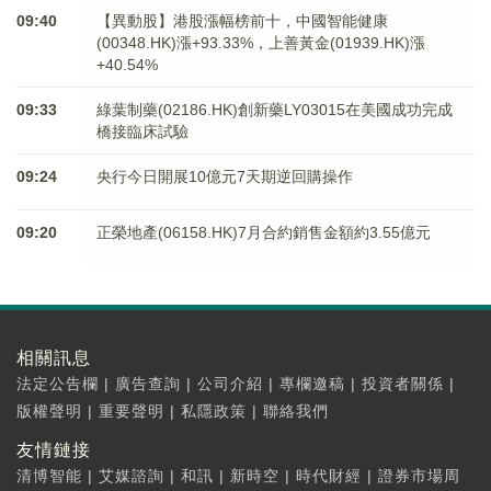
09:40
【異動股】港股漲幅榜前十，中國智能健康
(00348.HK)漲+93.33%，上善黃金(01939.HK)漲
+40.54%
09:33
綠葉制藥(02186.HK)創新藥LY03015在美國成功完成
橋接臨床試驗
09:24
央行今日開展10億元7天期逆回購操作
09:20
正榮地產(06158.HK)7月合約銷售金額約3.55億元
相關訊息
法定公告欄
|
廣告查詢
|
公司介紹
|
專欄邀稿
|
投資者關係
|
版權聲明
|
重要聲明
|
私隱政策
|
聯絡我們
友情鏈接
清博智能
|
艾媒諮詢
|
和訊
|
新時空
|
時代財經
|
證券市場周