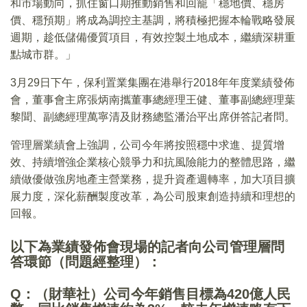
和市場動向，抓住窗口期推動銷售和回籠「穩地價、穩房
價、穩預期」將成為調控主基調，將積極把握本輪戰略發展
週期，趁低儲備優質項目，有效控製土地成本，繼續深耕重
點城市群。」
3月29日下午，保利置業集團在港舉行2018年年度業績發佈
會，董事會主席張炳南攜董事總經理王健、董事副總經理葉
黎聞、副總經理萬寧清及財務總監潘治平出席併答記者問。
管理層業績會上強調，公司今年將按照穩中求進、提質增
效、持續增強企業核心競爭力和抗風險能力的整體思路，繼
續做優做強房地產主營業務，提升資產週轉率，加大項目擴
展力度，深化薪酬製度改革，為公司股東創造持續和理想的
回報。
以下為業績發佈會現場的記者向公司管理層問
答環節（問題經整理）：
Q：（財華社）公司今年銷售目標為420億人民