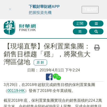
財華智庫網
FINTV
FINMETA
財華證券
媒體矩陣
下載財華財經APP
×
下載APP
智庫沙龍
聯絡我們
把握投資先機
訂閱
简
【現場直擊】保利置業集團：
銷售目標趨「穩」，將聚焦大
灣區儲地
原創
日期：
2019年4月1日 下午2:24
3月29日，在2018年超額完成銷售目標的保利置業集團
（
00119-HK
）發佈了2018年全年業績報。
截至2018年底，保利置業集團實現合約銷售面積約224.2萬
平方米，合約銷售金額約408億元人民幣，完成全年銷售目