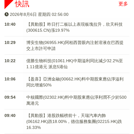
快訊
更多
2026年8月6日 星期四 02:56:01
10:40
【異動股】昨日打二板以上表現板塊拉升，欣天科技
(300615.CN)漲19.97%
10:29
博安生物(06955.HK)阿柏西普眼內注射溶液在巴西提
交上市許可申請
10:22
億勝生物科技(01061.HK)中期溢利同比減少32.2%至
1.11億港元 派息5港仙
10:06
【盈喜】亞洲金融(00662.HK)料中期股東應佔淨溢利
同比增逾50%
09:54
中核國際(02302.HK)料中期股東應佔淨利潤不少於500
萬港元
09:40
【異動股】港股跌幅榜前十，天瑞汽車内飾
(06162.HK)跌18.00%，德信服務集團(02215.HK)跌
16.33%