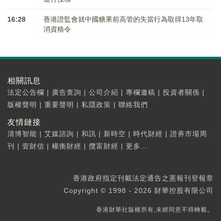
16:28
香港證監會就中國糖果前高管的失當行為取得13年取
消資格令
相關訊息
法定公告欄
|
廣告查詢
|
公司介紹
|
專欄邀稿
|
投資者關係
|
版權聲明
|
重要聲明
|
私隱政策
|
聯絡我們
友情鏈接
清博智能
|
艾媒諮詢
|
和訊
|
新時空
|
時代財經
|
證券市場周
刊
|
壹財信
|
權衡財經
|
攬富財經
|
更多...
香港政府指定刊載法定通告之憲報刊登報章
Copyright © 1998 - 2026 財華控股有限公司
香港財華社版權所有,未經同意不得轉載。