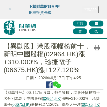
財華智庫網
FINTV
FINMETA
財華證券
媒體矩陣
下載財華財經APP
×
下載APP
智庫沙龍
聯絡我們
把握投資先機
訂閱
简
【異動股】港股漲幅榜前十，
新明中國股權(02964.HK)漲
+310.000%，琻捷電子
(06675.HK)漲+127.120%
日期：
2026年6月17日 下午4:25
【財華社訊】06月17日收盤，截至發稿，港股漲幅榜前十
名分別為新明中國股權(
02964.HK
)漲幅+310.000%、琻捷
電子(
06675.HK
)漲幅+127.120%、勵晶太平洋(
00575.HK
)