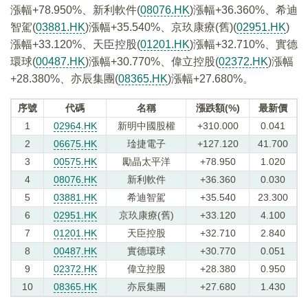
漲幅+78.950%、新利軟件(
08076.HK
)漲幅+36.360%、希迪
智駕(
03881.HK
)漲幅+35.540%、京玖康療(舊)(
02951.HK
)
漲幅+33.120%、天臣控股(
01201.HK
)漲幅+32.710%、實德
環球(
00487.HK
)漲幅+30.770%、偉立控股(
02372.HK
)漲幅
+28.380%、亦辰集團(
08365.HK
)漲幅+27.680%。
序號
代碼
名稱
漲跌額(%)
最新價
1
02964.HK
新明中國股權
+310.000
0.041
2
06675.HK
琻捷電子
+127.120
41.700
3
00575.HK
勵晶太平洋
+78.950
1.020
4
08076.HK
新利軟件
+36.360
0.030
5
03881.HK
希迪智駕
+35.540
23.300
6
02951.HK
京玖康療(舊)
+33.120
4.100
7
01201.HK
天臣控股
+32.710
2.840
8
00487.HK
實德環球
+30.770
0.051
9
02372.HK
偉立控股
+28.380
0.950
10
08365.HK
亦辰集團
+27.680
1.430