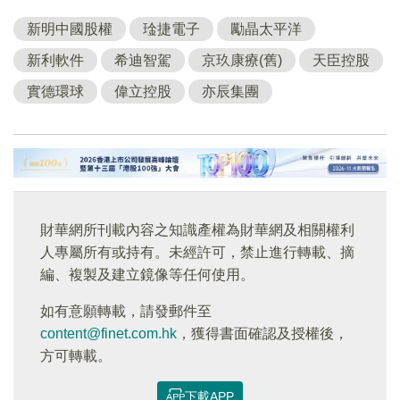
新明中國股權
琻捷電子
勵晶太平洋
新利軟件
希迪智駕
京玖康療(舊)
天臣控股
實德環球
偉立控股
亦辰集團
財華網所刊載內容之知識產權為財華網及相關權利
人專屬所有或持有。未經許可，禁止進行轉載、摘
編、複製及建立鏡像等任何使用。
如有意願轉載，請發郵件至
content@finet.com.hk
，獲得書面確認及授權後，
方可轉載。
下載APP