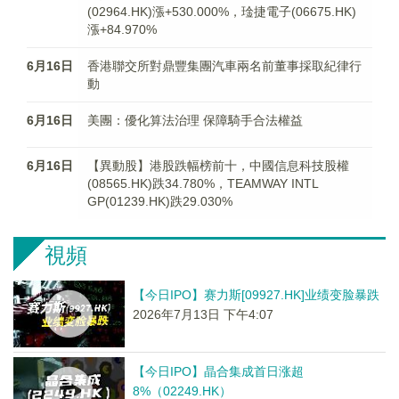
(02964.HK)漲+530.000%，琻捷電子(06675.HK)
漲+84.970%
6月16日
香港聯交所對鼎豐集團汽車兩名前董事採取紀律行
動
6月16日
美團：優化算法治理 保障騎手合法權益
6月16日
【異動股】港股跌幅榜前十，中國信息科技股權
(08565.HK)跌34.780%，TEAMWAY INTL
GP(01239.HK)跌29.030%
視頻
【今日IPO】赛力斯[09927.HK]业绩变脸暴跌
2026年7月13日 下午4:07
【今日IPO】晶合集成首日涨超
8%（02249.HK）