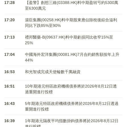
17:28
【盈警】創想三維(03388.HK)料中期盈转亏約5300萬
至6300萬元
17:20
湯臣集團(00258.HK)料中期股東應佔除稅後綜合溢利
同比下跌85%至90%
17:13
禮邦醫藥-B(09637.HK)料中期虧損同比收窄15%至
25%
17:04
中國海外宏洋集團(00081.HK)7月合約銷售額按年上升
44%
16:53
和光智成完成天使輪數千萬融資
16:51
10年期港元特區政府機構債券將於2026年8月12日透
過重開進行投標
16:43
5年期港元特區政府機構債券將於2026年8月12日透過
重開進行投標
16:39
1年期港元隔夜平均指數掛鉤債券將於2026年8月12日
進行投標