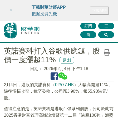
財華智庫網
FINTV
FINMETA
財華證券
媒體矩陣
下載財華財經APP
×
下載APP
智庫沙龍
聯絡我們
把握投資先機
訂閱
简
英諾賽科打入谷歌供應鏈，股
價一度漲超11%
原創
日期：
2026年2月4日 下午1:18
2月4日，港股的英諾賽科（
02577.HK
）大幅高開逾11%，
隨後漲幅收窄，截至發稿，公司漲3.90%，報55.90港元/
股。
值得注意的是，英諾賽科是港股百強系列個股，公司於此前
2025香港財富管理高峰論壇暨第十二屆「港股100強」頒獎