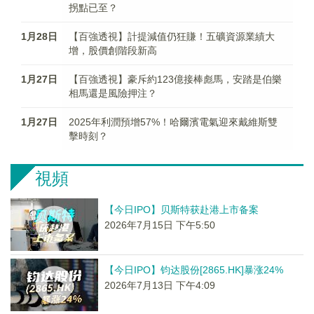
拐點已至？
1月28日
【百強透視】計提減值仍狂賺！五礦資源業績大
增，股價創階段新高
1月27日
【百強透視】豪斥約123億接棒彪馬，安踏是伯樂
相馬還是風險押注？
1月27日
2025年利潤預增57%！哈爾濱電氣迎來戴維斯雙
擊時刻？
視頻
【今日IPO】贝斯特获赴港上市备案
2026年7月15日 下午5:50
【今日IPO】钧达股份[2865.HK]暴涨24%
2026年7月13日 下午4:09