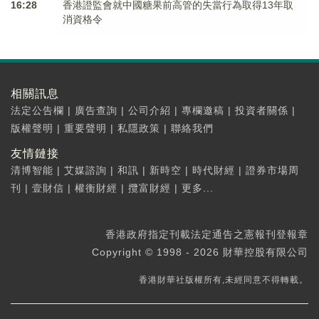
16:28
香港證監會就中國糖果前高管的失當行為取得13年取
消資格令
相關訊息
法定公告欄
|
廣告查詢
|
公司介紹
|
專欄邀稿
|
投資者關係
|
版權聲明
|
重要聲明
|
私隱政策
|
聯絡我們
友情鏈接
清博智能
|
艾媒諮詢
|
和訊
|
新時空
|
時代財經
|
證券市場周
刊
|
壹財信
|
權衡財經
|
攬富財經
|
更多...
香港政府指定刊載法定通告之憲報刊登報章
Copyright © 1998 - 2026 財華控股有限公司
香港財華社版權所有,未經同意不得轉載。