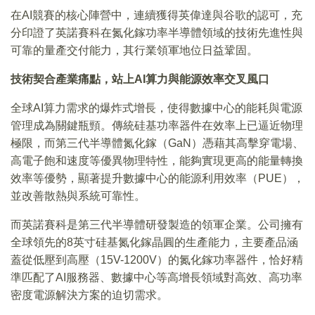
在AI競賽的核心陣營中，連續獲得英偉達與谷歌的認可，充
分印證了英諾賽科在氮化鎵功率半導體領域的技術先進性與
可靠的量產交付能力，其行業領軍地位日益鞏固。
技術契合產業痛點，站上AI算力與能源效率交叉風口
全球AI算力需求的爆炸式增長，使得數據中心的能耗與電源
管理成為關鍵瓶頸。傳統硅基功率器件在效率上已逼近物理
極限，而第三代半導體氮化鎵（GaN）憑藉其高擊穿電場、
高電子飽和速度等優異物理特性，能夠實現更高的能量轉換
效率等優勢，顯著提升數據中心的能源利用效率（PUE），
並改善散熱與系統可靠性。
而英諾賽科是第三代半導體研發製造的領軍企業。公司擁有
全球領先的8英寸硅基氮化鎵晶圓的生產能力，主要產品涵
蓋從低壓到高壓（15V-1200V）的氮化鎵功率器件，恰好精
準匹配了AI服務器、數據中心等高增長領域對高效、高功率
密度電源解決方案的迫切需求。