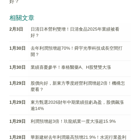
好？
相關文章
2月3日
日清日本營利雙增！日清食品2025年業績被看
好？
1月30日
去年利潤預增超70%！舜宇光學科技成長空間打
開？
1月30日
業績喜憂參半！泰格醫藥A、H股雙雙大漲
1月29日
股價向好，新東方季度經營利潤增超2倍！機構怎
麼看？
1月29日
東方甄選2026財年中期業績扭虧為盈，股價飆漲
逾14%
1月29日
利潤預增超3倍！玖龍紙業一度大漲超15.9%
1月28日
華新建材去年利潤最高預增21.9%！水泥行業盈利