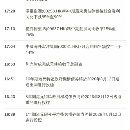
17:20
湯臣集團(00258.HK)料中期股東應佔除稅後綜合溢利
同比下跌85%至90%
17:13
禮邦醫藥-B(09637.HK)料中期虧損同比收窄15%至
25%
17:04
中國海外宏洋集團(00081.HK)7月合約銷售額按年上升
44%
16:53
和光智成完成天使輪數千萬融資
16:51
10年期港元特區政府機構債券將於2026年8月12日透
過重開進行投標
16:43
5年期港元特區政府機構債券將於2026年8月12日透過
重開進行投標
16:39
1年期港元隔夜平均指數掛鉤債券將於2026年8月12日
進行投標