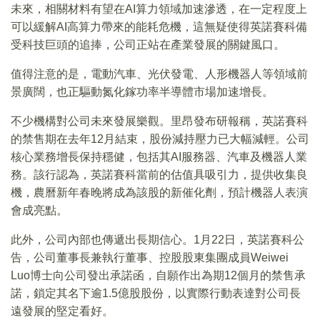
未來，相關材料有望在AI算力領域加速滲透，在一定程度上
可以緩解AI高算力帶來的能耗危機，這無疑使得英諾賽科備
受科技巨頭的追捧，公司正站在產業發展的關鍵風口。
值得注意的是，電動汽車、光伏發電、人形機器人等領域前
景廣闊，也正驅動氮化鎵功率半導體市場加速增長。
不少機構對公司未來發展樂觀。里昂發布研報稱，英諾賽科
的禁售期在去年12月結束，股份減持壓力已大幅減輕。公司
核心業務增長保持穩健，包括其AI服務器、汽車及機器人業
務。該行認為，英諾賽科當前的估值具吸引力，提供收集良
機，農曆新年春晚將成為該股的新催化劑，預計機器人表演
會成亮點。
此外，公司內部也傳遞出長期信心。1月22日，英諾賽科公
告，公司董事長兼執行董事、控股股東集團成員Weiwei
Luo博士向公司發出承諾函，自願作出為期12個月的禁售承
諾，鎖定其名下逾1.5億股股份，以實際行動表達對公司長
遠發展的堅定看好。