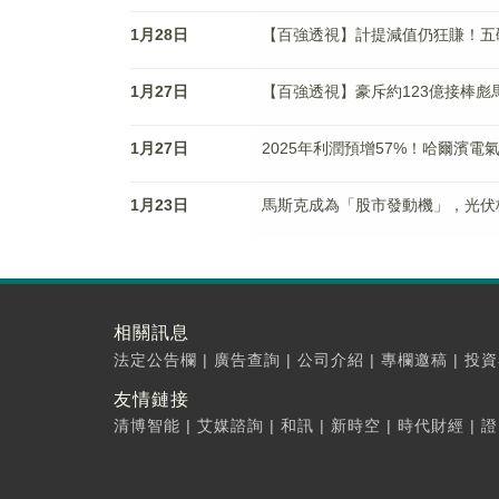
1月28日
【百強透視】計提減值仍狂賺！五
1月27日
【百強透視】豪斥約123億接棒
1月27日
2025年利潤預增57%！哈爾濱
1月23日
馬斯克成為「股市發動機」，光伏
相關訊息
法定公告欄
|
廣告查詢
|
公司介紹
|
專欄邀稿
|
投資
友情鏈接
清博智能
|
艾媒諮詢
|
和訊
|
新時空
|
時代財經
|
證