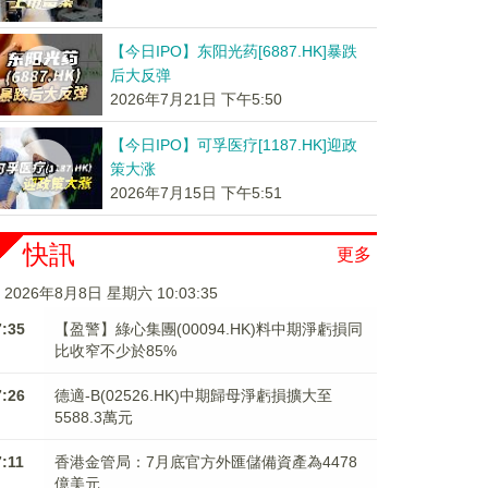
【今日IPO】东阳光药[6887.HK]暴跌
后大反弹
2026年7月21日 下午5:50
【今日IPO】可孚医疗[1187.HK]迎政
策大涨
2026年7月15日 下午5:51
快訊
更多
2026年8月8日 星期六 10:03:36
7:35
【盈警】綠心集團(00094.HK)料中期淨虧損同
比收窄不少於85%
7:26
德適-B(02526.HK)中期歸母淨虧損擴大至
5588.3萬元
7:11
香港金管局：7月底官方外匯儲備資產為4478
億美元