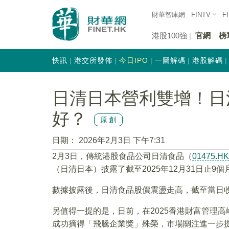
財華智庫網
FINTV
F
港股100強
官網
榜
快訊
港交所發佈
今日IPO
一圖解碼
港股解碼
日清日本營利雙增！日清
好？
原創
日期：
2026年2月3日 下午7:31
2月3日，傳統港股食品公司日清食品（
01475.HK
（日清日本）披露了截至2025年12月31日止
數據披露後，日清食品股價震盪走高，截至當日收盤，
另值得一提的是，日前，在2025香港財富管理高
成功摘得「飛騰企業獎」殊榮，市場關注進一步