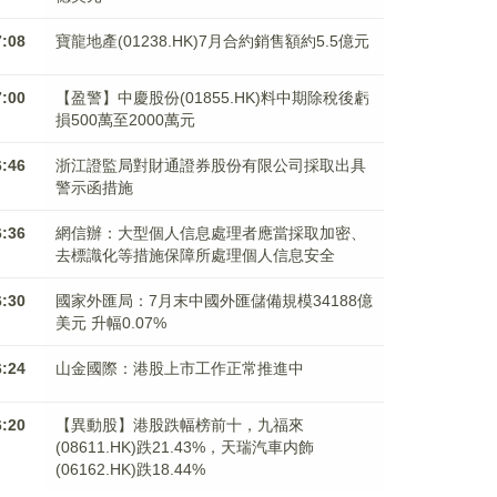
7:08
寶龍地產(01238.HK)7月合約銷售額約5.5億元
7:00
【盈警】中慶股份(01855.HK)料中期除稅後虧
損500萬至2000萬元
6:46
浙江證監局對財通證券股份有限公司採取出具
警示函措施
6:36
網信辦：大型個人信息處理者應當採取加密、
去標識化等措施保障所處理個人信息安全
6:30
國家外匯局：7月末中國外匯儲備規模34188億
美元 升幅0.07%
6:24
山金國際：港股上市工作正常推進中
6:20
【異動股】港股跌幅榜前十，九福來
(08611.HK)跌21.43%，天瑞汽車内飾
(06162.HK)跌18.44%