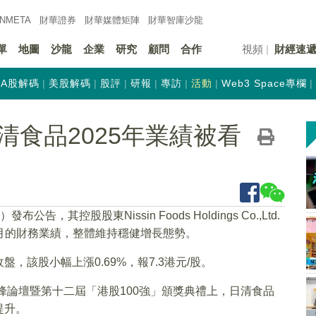
INMETA
財華證券
財華
媒體矩陣
財華
智庫沙龍
單
地圖
沙龍
企業
研究
顧問
合作
視頻
財經速
A股解碼
美股解碼
股評
研報
專訪
活動
Web3 Space專欄
食品2025年業績被看
）發布公告，其控股股東Nissin Foods Holdings Co.,Ltd.
9個月的財務業績，整體維持穩健增長態勢。
該股小幅上漲0.69%，報7.3港元/股。
峰論壇暨第十二屆「港股100強」頒獎典禮上，日清食品
提升。