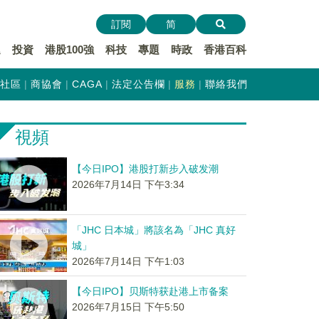
訂閱
简
遞
投資
港股100強
科技
專題
時政
香港百科
社區
商協會
CAGA
法定公告欄
服務
聯絡我們
視頻
【今日IPO】港股打新步入破发潮
2026年7月14日 下午3:34
「JHC 日本城」將該名為「JHC 真好
城」
2026年7月14日 下午1:03
【今日IPO】贝斯特获赴港上市备案
2026年7月15日 下午5:50