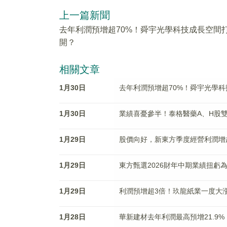
上一篇新聞
去年利潤預增超70%！舜宇光學科技成長空間
開？
相關文章
1月30日
去年利潤預增超70%！舜宇光學
1月30日
業績喜憂參半！泰格醫藥A、H股
1月29日
股價向好，新東方季度經營利潤增
1月29日
東方甄選2026財年中期業績扭虧
1月29日
利潤預增超3倍！玖龍紙業一度大漲超
1月28日
華新建材去年利潤最高預增21.9