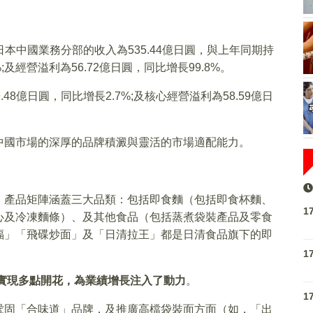
清日本中國業務分部的收入為535.44億日圓，與上年同期持
;及經營溢利為56.72億日圓，同比增長99.8%。
8億日圓，同比增長2.7%;及核心經營溢利為58.59億日
中國市場的深厚的品牌積澱與靈活的市場適配能力。
，產品矩陣涵蓋三大品類：包括即食麵（包括即食杯麵、
1
心及冷凍麵條）、及其他食品（包括蒸煮袋裝產品及零食
福」「飛碟炒面」及「日清拉王」都是日清食品旗下的即
1
實現多點開花，為業績增長注入了動力
。
1
鞏固「合味道」品牌，及推廣高檔袋裝面方面（如，「出