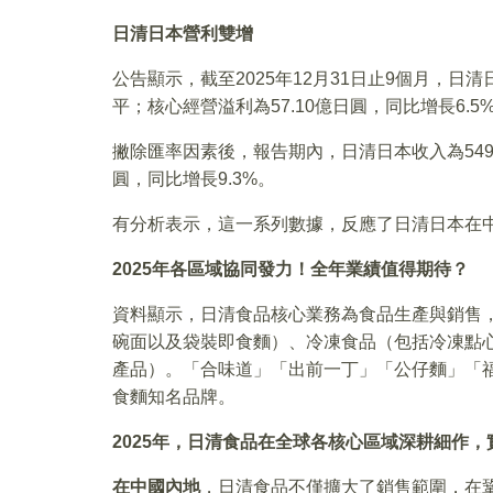
日清日本營利雙增
公告顯示，截至2025年12月31日止9個月，日
平；核心經營溢利為57.10億日圓，同比增長6.5%
撇除匯率因素後，報告期內，日清日本收入為549.4
圓，同比增長9.3%。
有分析表示，這一系列數據，反應了日清日本在
2025
年各區域協同發力！全年業績值得期待？
資料顯示，日清食品核心業務為食品生產與銷售
碗面以及袋裝即食麵）、冷凍食品（包括冷凍點
產品）。「合味道」「出前一丁」「公仔麵」「
食麵知名品牌。
2025
年，日清食品在全球各核心區域深耕細作，
在中國內地
，日清食品不僅擴大了銷售範圍，在