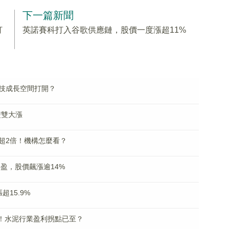
下一篇新聞
打
英諾賽科打入谷歌供應鏈，股價一度漲超11%
科技成長空間打開？
雙雙大漲
超2倍！機構怎麼看？
為盈，股價飆漲逾14%
15.9%
%！水泥行業盈利拐點已至？