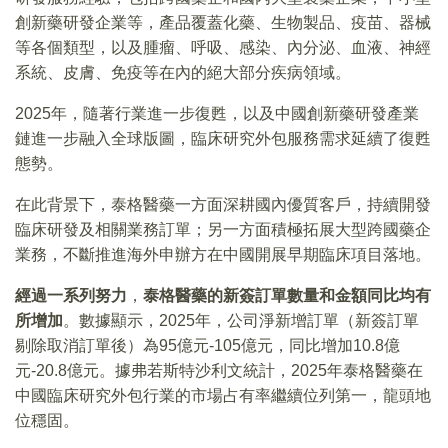
創新藥研發企業等，產品覆蓋化藥、生物製品、疫苗、器械
等各個類型，以及腫瘤、呼吸、感染、內分泌、血液、神經
系統、皮膚、免疫等在內的絕大部分疾病領域。
2025年，隨著行業進一步復甦，以及中國創新藥研發產業
鏈進一步融入全球版圖，臨床研究外包服務需求延續了復甦
態勢。
在此背景下，泰格醫藥一方面深耕國內優質客戶，持續開發
臨床研發及相關業務訂單；另一方面積極拓展大型跨國藥企
業務，不斷推進海外申辦方在中國開展早期臨床項目落地。
經過一系列努力
，
泰格醫藥的新簽訂單數量和金額同比均有
所增加
。數據顯示，2025年，公司淨新增訂單（新簽訂單
剔除取消訂單後）為95億元-105億元，同比增加10.8億
元-20.8億元。據弗若斯特沙利文統計，2025年泰格醫藥在
中國臨床研究外包行業的市場占有率繼續位列第一，龍頭地
位穩固。