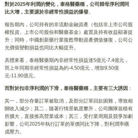
對於2025年利潤的變化，泰格醫藥稱，公司歸母淨利潤同
比大增，主要源於非經常性損益的爆發
。
報告期內，公司持有的非流動金融資產（包括非上市公司股
權投資、上市公司股份和醫藥基金）處置及持有收益顯著提
升；同時，中國創新藥行業復甦帶動資產價值修復，公司公
允價值變動損益也同比大幅提升。
具體來看，泰格醫藥期內非經常性損益達5億元-7.4億元，
而上年同期非經常性損益為約-4.50億元，增加9.50億
元-11.90億元。
而對於扣非淨利潤的下滑，泰格醫藥稱，主要有三大誘因
：
其一，部分存量訂單被取消，及部分訂單回款困難，導致相
關收入減少；其二，隨著行情景氣度攀升，公司團隊規模有
所擴大，直接推高營業成本；其三，受行業周期及競爭加劇
影響，公司2025年執行訂單的單價同比下降，對利潤率構
成壓力。