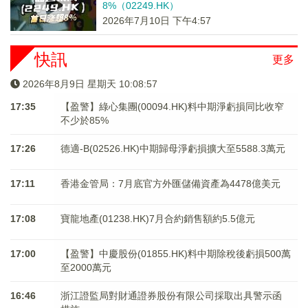
8%（02249.HK）
2026年7月10日 下午4:57
快訊
更多
2026年8月9日 星期天 10:08:58
17:35
【盈警】綠心集團(00094.HK)料中期淨虧損同比收窄
不少於85%
17:26
德適-B(02526.HK)中期歸母淨虧損擴大至5588.3萬元
17:11
香港金管局：7月底官方外匯儲備資產為4478億美元
17:08
寶龍地產(01238.HK)7月合約銷售額約5.5億元
17:00
【盈警】中慶股份(01855.HK)料中期除稅後虧損500萬
至2000萬元
16:46
浙江證監局對財通證券股份有限公司採取出具警示函