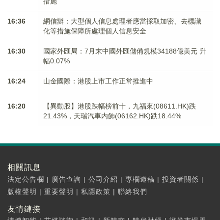
措施
16:36
網信辦：大型個人信息處理者應當採取加密、去標識
化等措施保障所處理個人信息安全
16:30
國家外匯局：7月末中國外匯儲備規模34188億美元 升
幅0.07%
16:24
山金國際：港股上市工作正常推進中
16:20
【異動股】港股跌幅榜前十，九福來(08611.HK)跌
21.43%，天瑞汽車内飾(06162.HK)跌18.44%
相關訊息
法定公告欄
|
廣告查詢
|
公司介紹
|
專欄邀稿
|
投資者關係
|
版權聲明
|
重要聲明
|
私隱政策
|
聯絡我們
友情鏈接