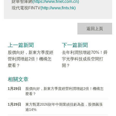
財華智庫網
(https://www.finet.com.cn)
現代電視FINTV
(http://www.fintv.hk)
返回上頁
上一篇新聞
下一篇新聞
股價向好，新東方季度經
去年利潤預增超70%！舜
營利潤增超2倍！機構怎
宇光學科技成長空間打
麼看？
開？
相關文章
1月29日
股價向好，新東方季度經營利潤增超2倍！機構怎
麼看？
1月29日
東方甄選2026財年中期業績扭虧為盈，股價飆漲
逾14%