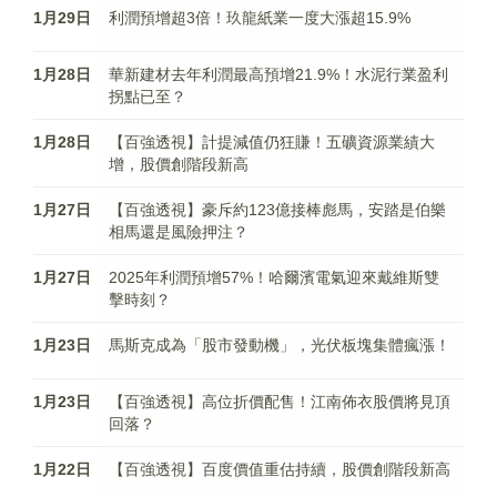
1月29日
利潤預增超3倍！玖龍紙業一度大漲超15.9%
1月28日
華新建材去年利潤最高預增21.9%！水泥行業盈利
拐點已至？
1月28日
【百強透視】計提減值仍狂賺！五礦資源業績大
增，股價創階段新高
1月27日
【百強透視】豪斥約123億接棒彪馬，安踏是伯樂
相馬還是風險押注？
1月27日
2025年利潤預增57%！哈爾濱電氣迎來戴維斯雙
擊時刻？
1月23日
馬斯克成為「股市發動機」，光伏板塊集體瘋漲！
1月23日
【百強透視】高位折價配售！江南佈衣股價將見頂
回落？
1月22日
【百強透視】百度價值重估持續，股價創階段新高