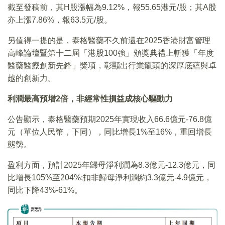
截至發稿前，其H股漲幅為9.12%，報55.65港元/股；其A股
亦上漲7.86%，報63.5元/股。
另值得一提的是，泰格醫藥不久前還在2025香港財富管理
高峰論壇暨第十二屆「港股100強」頒獎典禮上斬獲「年度
醫藥醫療創新先鋒」獎項，彰顯出行業龍頭的深厚底蘊與卓
越的創新力。
利潤最高預增2倍，非經常性損益成核心驅動力
公告顯示，泰格醫藥預期2025年實現收入66.6億元-76.8億
元（單位人民幣，下同），同比增長1%至16%，重回增長
態勢。
盈利方面，預計2025年歸母淨利潤為8.3億元-12.3億元，同
比增長105%至204%;扣非歸母淨利潤約3.3億元-4.9億元，
同比下降43%-61%。