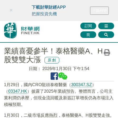
財華智庫網
FINTV
FINMETA
財華證券
媒體矩陣
下載財華財經APP
×
下載APP
智庫沙龍
聯絡我們
把握投資先機
訂閱
简
業績喜憂參半！泰格醫藥A、H
股雙雙大漲
原創
日期：
2026年1月30日 下午1:54
1月29日，國內CRO龍頭泰格醫藥（
300347.SZ
）
（
03347.HK
）披露了2025年業績預告。整體而言，公司主
業利潤仍承壓，但現金流回暖及新簽訂單增長仍為市場注入
積極預期。
1月30日，二級市場反應熱烈，泰格醫藥A、H股雙雙走強。