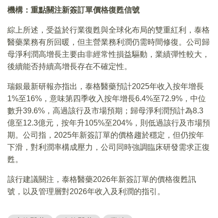
機構：重點關注新簽訂單價格復甦信號
綜上所述，受益於行業復甦與全球化布局的雙重紅利，泰格
醫藥業務有所回暖，但主營業務利潤仍需時間修復。公司歸
母淨利潤高增長主要由非經常性損益驅動，業績彈性較大，
後續能否持續高增長存在不確定性。
瑞銀最新研報亦指出，泰格醫藥預計2025年收入按年增長
1%至16%，意味第四季收入按年增長6.4%至72.9%，中位
數升39.6%，高過該行及市場預期；歸母淨利潤預計為8.3
億至12.3億元，按年升105%至204%，則低過該行及市場預
期。公司指，2025年新簽訂單的價格趨於穩定，但仍按年
下滑，對利潤率構成壓力，公司同時強調臨床研發需求正復
甦。
該行建議關注，泰格醫藥2026年新簽訂單的價格復甦訊
號，以及管理層對2026年收入及利潤的指引。