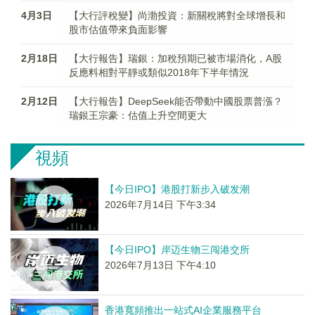
4月3日
【大行評稅變】尚渤投資：新關稅將對全球增長和
股市估值帶來負面影響
2月18日
【大行報告】瑞銀：加稅預期已被市場消化，A股
反應料相對平靜或類似2018年下半年情況
2月12日
【大行報告】DeepSeek能否帶動中國股票普漲？
瑞銀王宗豪：估值上升空間更大
視頻
【今日IPO】港股打新步入破发潮
2026年7月14日 下午3:34
【今日IPO】岸迈生物三闯港交所
2026年7月13日 下午4:10
香港寬頻推出一站式AI企業服務平台