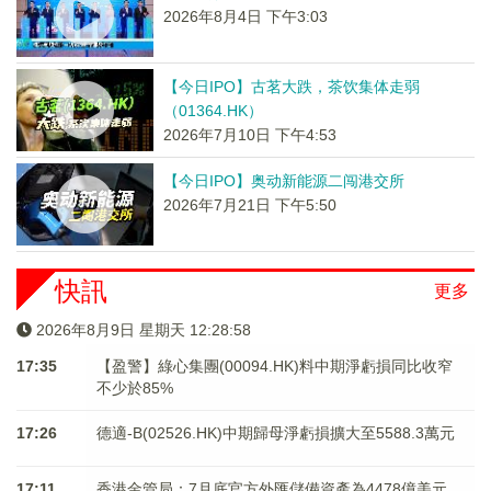
2026年8月4日 下午3:03
【今日IPO】古茗大跌，茶饮集体走弱
（01364.HK）
2026年7月10日 下午4:53
【今日IPO】奥动新能源二闯港交所
2026年7月21日 下午5:50
快訊
更多
2026年8月9日 星期天 12:28:58
17:35
【盈警】綠心集團(00094.HK)料中期淨虧損同比收窄
不少於85%
17:26
德適-B(02526.HK)中期歸母淨虧損擴大至5588.3萬元
17:11
香港金管局：7月底官方外匯儲備資產為4478億美元