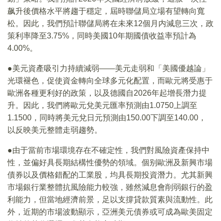
飙升後價格水平將趨于穩定，屆時聯儲局立場有望轉向寬
松。因此，我們預計聯儲局將在未來12個月内減息三次，政
策利率降至3.75%，同時美國10年期國債收益率預計為
4.00%。
●美元資產吸引力持續減弱——美元走弱和「美國優越論」
光環褪色，促使資金轉向全球多元化配置，而歐元將受惠于
歐洲各種更利好的政策，以及德國自2026年起增長潛力提
升。因此，我們將歐元兌美元匯率預測由1.0750上調至
1.1500，同時將美元兌日元預測由150.00下調至140.00，
以反映美元整體走弱趨勢。
●由于當前市場環境存在不確定性，我們對風險資產保持中
性，並偏好具長期結構性優勢的領域。個别歐洲及新興市場
債券以及價格錯配的工業股，均具長期投資潛力。尤其新興
市場銀行業整體抗風險能力較強，雖然減息會削弱銀行的盈
利能力，但當地經濟前景，足以支撐貸款質素與流動性。此
外，近期的市場波動顯示，亞洲美元債券或可成為歐美固定