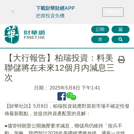
財華智庫網
FINTV
FINMETA
財華證券
媒體矩陣
下載財華財經APP
×
下載APP
智庫沙龍
聯絡我們
把握投資先機
訂閱
简
【大行報告】柏瑞投資：料美
聯儲將在未來12個月内減息三
次
日期：
2025年5月8日 下午1:41
【財華社訊】5月8日，柏瑞投資就應對當前市場不確定性發
佈最新觀點，並提供跨資產配置的見解：
●儘管特朗普公開施壓要求減息，聯儲局仍維持「按兵不
動」策略。我們預計2026年美國經濟將放緩，通脹一次性