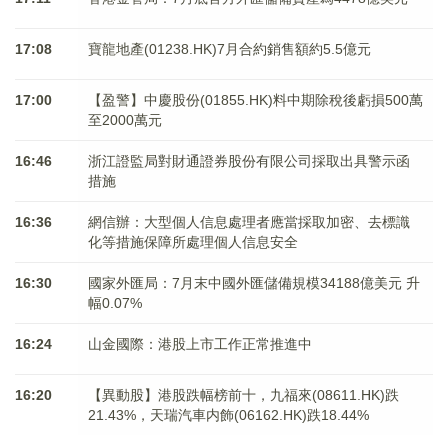
17:08
寶龍地產(01238.HK)7月合約銷售額約5.5億元
17:00
【盈警】中慶股份(01855.HK)料中期除稅後虧損500萬
至2000萬元
16:46
浙江證監局對財通證券股份有限公司採取出具警示函
措施
16:36
網信辦：大型個人信息處理者應當採取加密、去標識
化等措施保障所處理個人信息安全
16:30
國家外匯局：7月末中國外匯儲備規模34188億美元 升
幅0.07%
16:24
山金國際：港股上市工作正常推進中
16:20
【異動股】港股跌幅榜前十，九福來(08611.HK)跌
21.43%，天瑞汽車内飾(06162.HK)跌18.44%