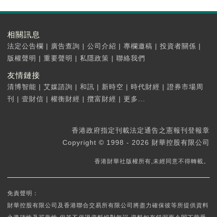
相關訊息
法定公告欄
|
廣告查詢
|
公司介紹
|
專欄邀稿
|
投資者關係
|
版權聲明
|
重要聲明
|
私隱政策
|
聯絡我們
友情鏈接
清博智能
|
艾媒諮詢
|
和訊
|
新時空
|
時代財經
|
證券市場周
刊
|
壹財信
|
權衡財經
|
攬富財經
|
更多...
香港政府指定刊載法定通告之憲報刊登報章
Copyright © 1998 - 2026 財華控股有限公司
香港財華社版權所有,未經同意不得轉載。
免責聲明：
財華控股有限公司及香港聯合交易所有限公司將盡力確保彼等所提供資料