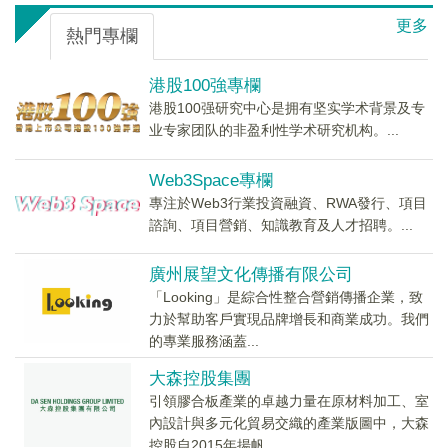
更多
熱門專欄
港股100強專欄
港股100强研究中心是拥有坚实学术背景及专
业专家团队的非盈利性学术研究机构。...
Web3Space專欄
專注於Web3行業投資融資、RWA發行、項目
諮詢、項目營銷、知識教育及人才招聘。...
廣州展望文化傳播有限公司
「Looking」是綜合性整合營銷傳播企業，致
力於幫助客戶實現品牌增長和商業成功。我們
的專業服務涵蓋...
大森控股集團
引領膠合板產業的卓越力量在原材料加工、室
內設計與多元化貿易交織的產業版圖中，大森
控股自2015年揚帆...