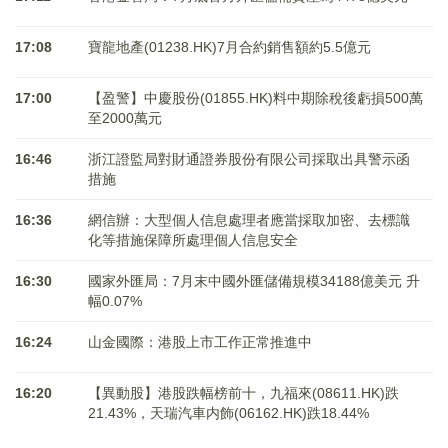
17:08
寶龍地產(01238.HK)7月合約銷售額約5.5億元
17:00
【盈警】中慶股份(01855.HK)料中期除稅後虧損500萬
至2000萬元
16:46
浙江證監局對財通證券股份有限公司採取出具警示函
措施
16:36
網信辦：大型個人信息處理者應當採取加密、去標識
化等措施保障所處理個人信息安全
16:30
國家外匯局：7月末中國外匯儲備規模34188億美元 升
幅0.07%
16:24
山金國際：港股上市工作正常推進中
16:20
【異動股】港股跌幅榜前十，九福來(08611.HK)跌
21.43%，天瑞汽車内飾(06162.HK)跌18.44%