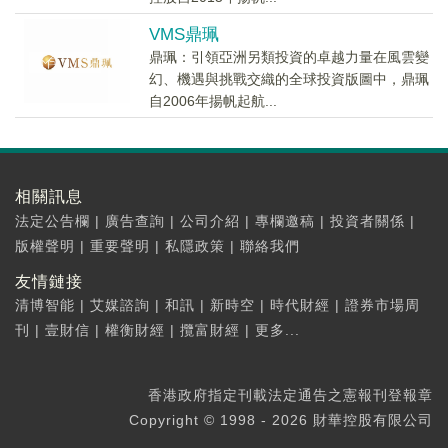
VMS鼎珮
鼎珮：引領亞洲另類投資的卓越力量在風雲變
幻、機遇與挑戰交織的全球投資版圖中，鼎珮
自2006年揚帆起航...
相關訊息
法定公告欄
|
廣告查詢
|
公司介紹
|
專欄邀稿
|
投資者關係
|
版權聲明
|
重要聲明
|
私隱政策
|
聯絡我們
友情鏈接
清博智能
|
艾媒諮詢
|
和訊
|
新時空
|
時代財經
|
證券市場周
刊
|
壹財信
|
權衡財經
|
攬富財經
|
更多...
香港政府指定刊載法定通告之憲報刊登報章
Copyright © 1998 - 2026 財華控股有限公司