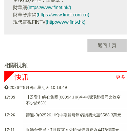
更多精彩内容，請點擊：
財華網
(https://www.finet.hk/)
財華智庫網
(https://www.finet.com.cn)
現代電視FINTV
(http://www.fintv.hk)
返回上頁
相關視頻
快訊
更多
2026年8月9日 星期天 10:18:49
17:35
【盈警】綠心集團(00094.HK)料中期淨虧損同比收窄
不少於85%
17:26
德適-B(02526.HK)中期歸母淨虧損擴大至5588.3萬元
17:11
香港金管局：7月底官方外匯儲備資產為4478億美元