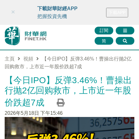
財華智庫網
FINTV
FINMETA
財華證券
媒體矩陣
下載財華財經APP
×
下載APP
智庫沙龍
聯絡我們
把握投資先機
訂閱
简
主頁
視頻
【今日IPO】反弹3.46%！曹操出行抛2亿
回购救市，上市近一年股价跌超7成
【今日IPO】反弹3.46%！曹操出
行抛2亿回购救市，上市近一年股
价跌超7成
2026年5月18日 下午15:46