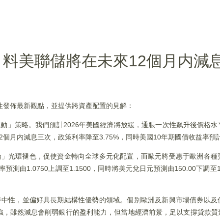
料美聯儲將在未來12個月内減
性發佈最新觀點，並提供跨資產配置的見解：
動」策略。我們預計2026年美國經濟將放緩，通脹一次性飙升後價格
月内減息三次，政策利率降至3.75%，同時美國10年期國債收益率預計為
論」光環褪色，促使資金轉向全球多元化配置，而歐元將受惠于歐洲各種
由1.0750上調至1.1500，同時將美元兌日元預測由150.00下調至1
持中性，並偏好具長期結構性優勢的領域。個别歐洲及新興市場債券以及
強，雖然減息會削弱銀行的盈利能力，但當地經濟前景，足以支撐貸款質