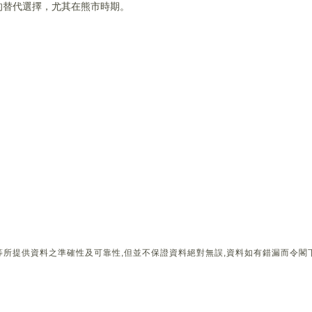
的替代選擇，尤其在熊市時期。
所提供資料之準確性及可靠性,但並不保證資料絕對無誤,資料如有錯漏而令閣