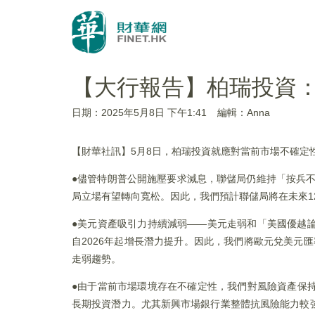
【大行報告】柏瑞投資：
日期：2025年5月8日 下午1:41
編輯：Anna
【財華社訊】5月8日，柏瑞投資就應對當前市場不確定
●儘管特朗普公開施壓要求減息，聯儲局仍維持「按兵不
局立場有望轉向寬松。因此，我們預計聯儲局將在未來12個
●美元資產吸引力持續減弱——美元走弱和「美國優越
自2026年起增長潛力提升。因此，我們將歐元兌美元匯率預測
走弱趨勢。
●由于當前市場環境存在不確定性，我們對風險資產保
長期投資潛力。尤其新興市場銀行業整體抗風險能力較