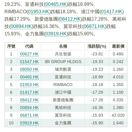
19.23%、富通科技(
00465.HK
)跌幅18.99%、
RIMBACO(
01953.HK
)跌幅18.18%、浦江中國(
01417.HK
)
跌幅17.29%、新愛德集團(
08412.HK
)跌幅17.28%、萬裕科
技(
00894.HK
)跌幅16.36%、翼菲科技(
06871.HK
)跌幅
15.93%、金力集團(
03919.HK
)跌幅15.90%。
序號
代碼
名稱
漲跌額(%)
最新價
1
00627.HK
共生智築
-23.81
0.480
2
01547.HK
IBI GROUP HLDGS
-19.33
0.242
3
08050.HK
城市酷選
-19.23
1.260
4
00465.HK
富通科技
-18.99
4.010
5
01953.HK
RIMBACO
-18.18
1.350
6
01417.HK
浦江中國
-17.29
1.100
7
08412.HK
新愛德集團
-17.28
0.335
8
00894.HK
萬裕科技
-16.36
1.380
9
06871.HK
翼菲科技
-15.93
42.020
10
03919.HK
金力集團
-15.90
1.640