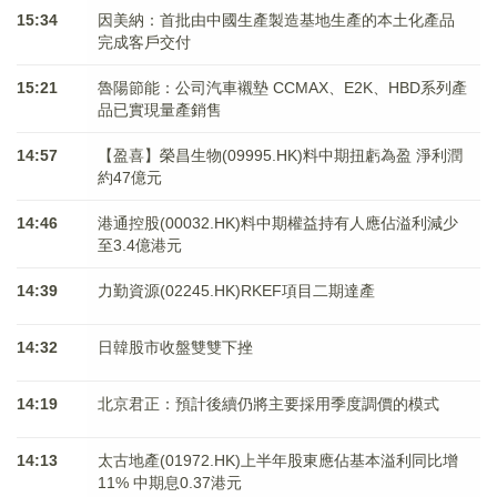
15:34
因美納：首批由中國生產製造基地生產的本土化產品
完成客戶交付
15:21
魯陽節能：公司汽車襯墊 CCMAX、E2K、HBD系列產
品已實現量產銷售
14:57
【盈喜】榮昌生物(09995.HK)料中期扭虧為盈 淨利潤
約47億元
14:46
港通控股(00032.HK)料中期權益持有人應佔溢利減少
至3.4億港元
14:39
力勤資源(02245.HK)RKEF項目二期達產
14:32
日韓股市收盤雙雙下挫
14:19
北京君正：預計後續仍將主要採用季度調價的模式
14:13
太古地產(01972.HK)上半年股東應佔基本溢利同比增
11% 中期息0.37港元