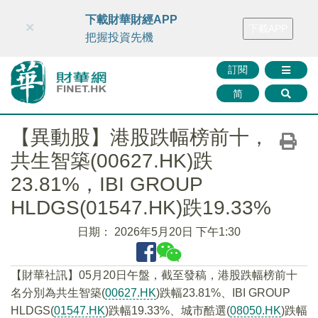
財華智庫網
FINTV
FINMETA
財華證券
媒體矩陣
下載財華財經APP
×
下載APP
智庫沙龍
聯絡我們
把握投資先機
訂閱
简
【異動股】港股跌幅榜前十，
共生智築(00627.HK)跌
23.81%，IBI GROUP
HLDGS(01547.HK)跌19.33%
日期：
2026年5月20日 下午1:30
【財華社訊】05月20日午盤，截至發稿，港股跌幅榜前十
名分別為共生智築(
00627.HK
)跌幅23.81%、IBI GROUP
HLDGS(
01547.HK
)跌幅19.33%、城市酷選(
08050.HK
)跌幅