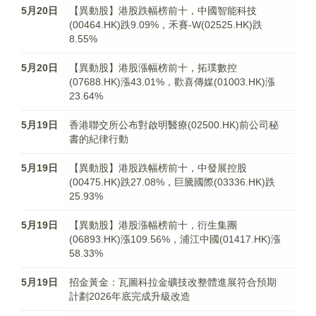
5月20日
【異動股】港股跌幅榜前十，中國智能科技
(00464.HK)跌9.09%，禾賽-W(02525.HK)跌
8.55%
5月20日
【異動股】港股漲幅榜前十，拓璞數控
(07688.HK)漲43.01%，歡喜傳媒(01003.HK)漲
23.64%
5月19日
香港聯交所公布對啟明醫療(02500.HK)前公司秘
書的紀律行動
5月19日
【異動股】港股跌幅榜前十，中發展控股
(00475.HK)跌27.08%，巨騰國際(03336.HK)跌
25.93%
5月19日
【異動股】港股漲幅榜前十，衍生集團
(06893.HK)漲109.56%，浦江中國(01417.HK)漲
58.33%
5月19日
招金黃金：瓦圖科拉金礦技改整體進展符合預期
計劃2026年底完成升級改造