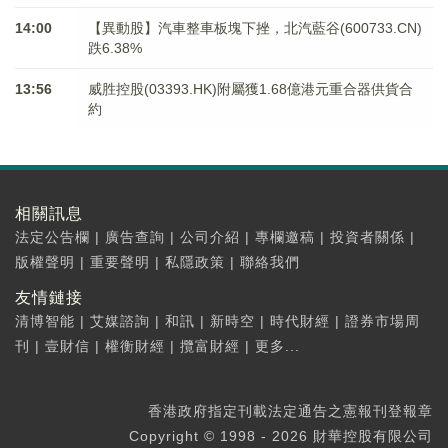
14:00
【異動股】汽車整車板塊下挫，北汽藍谷(600733.CN)
跌6.38%
13:56
威胜控股(03393.HK)附屬獲1.68億港元重合器供貨合
約
相關訊息
法定公告欄
|
廣告查詢
|
公司介紹
|
專欄邀稿
|
投資者關係
|
版權聲明
|
重要聲明
|
私隱政策
|
聯絡我們
友情鏈接
清博智能
|
艾媒諮詢
|
和訊
|
新時空
|
時代財經
|
證券市場周
刊
|
壹財信
|
權衡財經
|
攬富財經
|
更多...
香港政府指定刊載法定通告之憲報刊登報章
Copyright © 1998 - 2026 財華控股有限公司