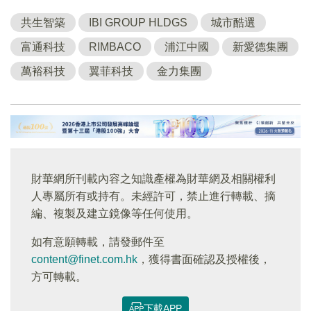
共生智築
IBI GROUP HLDGS
城市酷選
富通科技
RIMBACO
浦江中國
新愛德集團
萬裕科技
翼菲科技
金力集團
財華網所刊載內容之知識產權為財華網及相關權利
人專屬所有或持有。未經許可，禁止進行轉載、摘
編、複製及建立鏡像等任何使用。
如有意願轉載，請發郵件至
content@finet.com.hk
，獲得書面確認及授權後，
方可轉載。
下載APP