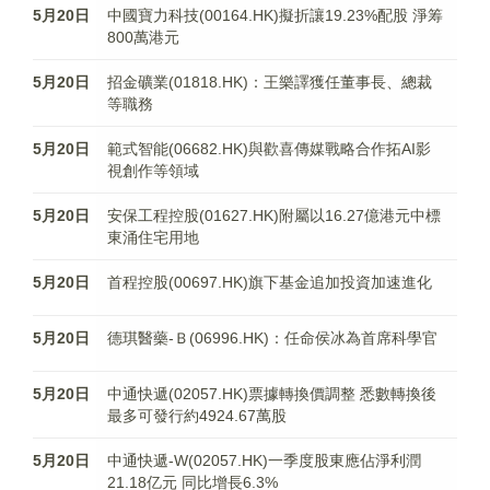
5月20日
中國寶力科技(00164.HK)擬折讓19.23%配股 淨筹
800萬港元
5月20日
​招金礦業(01818.HK)：王樂譯獲任董事長、總裁
等職務
5月20日
範式智能(06682.HK)與歡喜傳媒戰略合作拓AI影
視創作等領域
5月20日
安保工程控股(01627.HK)附屬以16.27億港元中標
東涌住宅用地
5月20日
首程控股(00697.HK)旗下基金追加投資加速進化
5月20日
德琪醫藥-Ｂ(06996.HK)：任命侯冰為首席科學官
5月20日
中通快遞(02057.HK)票據轉換價調整 悉數轉換後
最多可發行約4924.67萬股
5月20日
中通快遞-W(02057.HK)一季度股東應佔淨利潤
21.18亿元 同比增長6.3%