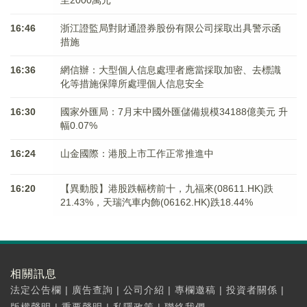
至2000萬元
16:46
浙江證監局對財通證券股份有限公司採取出具警示函
措施
16:36
網信辦：大型個人信息處理者應當採取加密、去標識
化等措施保障所處理個人信息安全
16:30
國家外匯局：7月末中國外匯儲備規模34188億美元 升
幅0.07%
16:24
山金國際：港股上市工作正常推進中
16:20
【異動股】港股跌幅榜前十，九福來(08611.HK)跌
21.43%，天瑞汽車内飾(06162.HK)跌18.44%
相關訊息
法定公告欄
|
廣告查詢
|
公司介紹
|
專欄邀稿
|
投資者關係
|