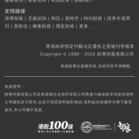
版權聲明
|
重要聲明
|
私隱政策
|
聯絡我們
友情鏈接
清博智能
|
艾媒諮詢
|
和訊
|
新時空
|
時代財經
|
證券市場周
刊
|
壹財信
|
權衡財經
|
攬富財經
|
更多...
香港政府指定刊載法定通告之憲報刊登報章
Copyright © 1998 - 2026 財華控股有限公司
香港財華社版權所有,未經同意不得轉載。
免責聲明：
財華控股有限公司及香港聯合交易所有限公司將盡力確保彼等所提供資料
之準確性及可靠性,但並不保證資料絕對無誤,資料如有錯漏而令閣下蒙受
損失,本公司概不負責。