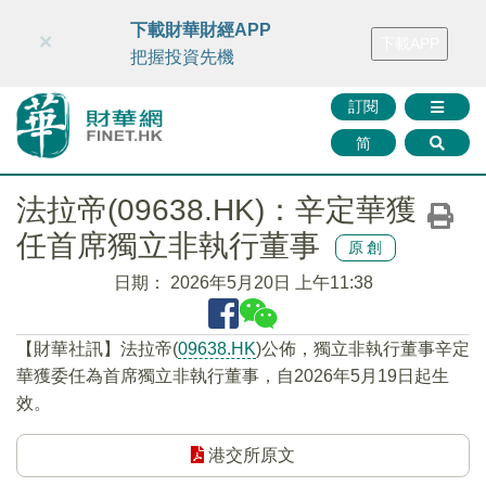
財華智庫網
FINTV
FINMETA
財華證券
媒體矩陣
下載財華財經APP
×
下載APP
智庫沙龍
聯絡我們
把握投資先機
訂閱
简
法拉帝(09638.HK)：辛定華獲
任首席獨立非執行董事
原創
日期：
2026年5月20日 上午11:38
​【財華社訊】法拉帝(
09638.HK
)公佈，獨立非執行董事辛定
華獲委任為首席獨立非執行董事，自2026年5月19日起生
效。
港交所原文