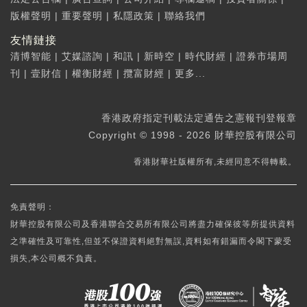
版權聲明
|
重要聲明
|
私隱政策
|
聯絡我們
友情鏈接
清博智能
|
艾媒諮詢
|
和訊
|
新時空
|
時代財經
|
證券市場周
刊
|
壹財信
|
權衡財經
|
攬富財經
|
更多...
香港政府指定刊載法定通告之憲報刊登報章
Copyright © 1998 - 2026 財華控股有限公司
香港財華社版權所有,未經同意不得轉載。
免責聲明：
財華控股有限公司及香港聯合交易所有限公司將盡力確保彼等所提供資料
之準確性及可靠性,但並不保證資料絕對無誤,資料如有錯漏而令閣下蒙受
損失,本公司概不負責。