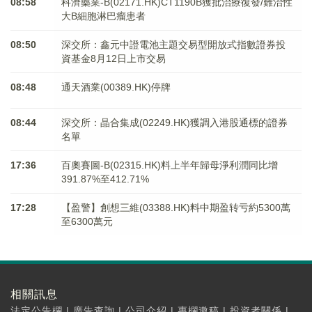
08:58
科濟藥業-B(02171.HK)CT1190B獲批治療復發/難治性
大B細胞淋巴瘤患者
08:50
深交所：鑫元中證電池主題交易型開放式指數證券投
資基金8月12日上市交易
08:48
通天酒業(00389.HK)停牌
08:44
深交所：晶合集成(02249.HK)獲調入港股通標的證券
名單
17:36
百奧賽圖-B(02315.HK)料上半年歸母淨利潤同比增
391.87%至412.71%
17:28
【盈警】創想三維(03388.HK)料中期盈转亏約5300萬
至6300萬元
相關訊息
法定公告欄
|
廣告查詢
|
公司介紹
|
專欄邀稿
|
投資者關係
|