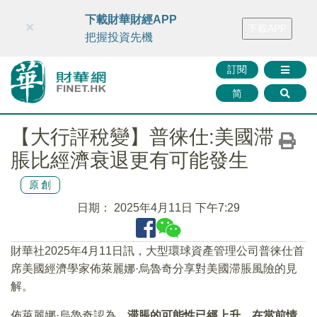
財華智庫網
FINTV
FINMETA
財華證券
媒體矩陣
下載財華財經APP
×
下載APP
智庫沙龍
聯絡我們
把握投資先機
訂閱
简
【大行評稅變】普徕仕:美國滞
脹比經濟衰退更有可能發生
原創
日期：
2025年4月11日 下午7:29
財華社2025年4月11日訊，大型環球資產管理公司普徕仕首
席美國經濟學家佈萊麗娜·烏魯奇分享對美國滞脹風險的見
解。
佈萊麗娜·烏魯奇認為，
滞脹的可能性已經上升，在當前情