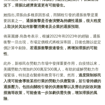
況下，滞脹比經濟衰退更有可能發生。
她指出,滞脹由多種原因形成，而關稅引發的通脹衝擊是重
要因素之一。
通脹衝擊是否會演變為持續性通脹，很大程度
上取決於其如何影響消費者及企業的通脹預期
。
佈萊麗娜·烏魯奇表示，根據2022年和2023年的經驗，通脹
衝擊一旦出現，市場定價模式將根深蒂固，日後也難以從定
價計算中剔除。
若通脹衝擊接連發生，將增加滞脹的可能
性
。
此外，新移民在勞動力市場中發揮重要作用，自疫情以來，
美國勞動力增加約300萬至500萬人，有助於緩解勞動力市
場緊張，特别是在醫療和教育等行業。然而，
過度限制移民
入境可能會導致某些行業的勞動力供應緊張，並引發持續的
通脹壓力。包括由關稅引發的供應衝擊以及潛在的財政刺激
措施等政策，可能會進一步加劇供需失衡，增加滞脹的風
險
。