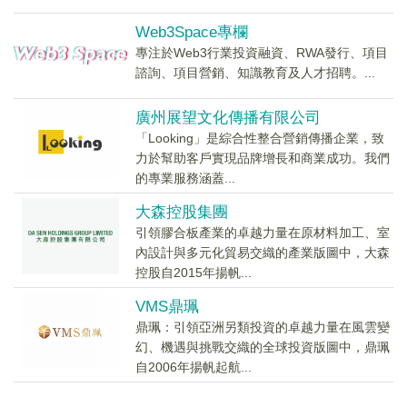
Web3Space專欄
專注於Web3行業投資融資、RWA發行、項目
諮詢、項目營銷、知識教育及人才招聘。...
廣州展望文化傳播有限公司
「Looking」是綜合性整合營銷傳播企業，致
力於幫助客戶實現品牌增長和商業成功。我們
的專業服務涵蓋...
大森控股集團
引領膠合板產業的卓越力量在原材料加工、室
內設計與多元化貿易交織的產業版圖中，大森
控股自2015年揚帆...
VMS鼎珮
鼎珮：引領亞洲另類投資的卓越力量在風雲變
幻、機遇與挑戰交織的全球投資版圖中，鼎珮
自2006年揚帆起航...