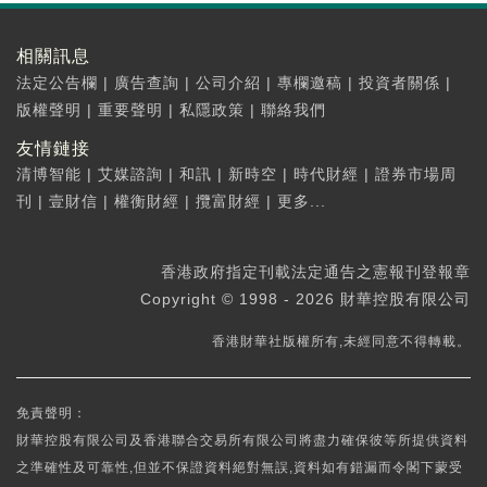
相關訊息
法定公告欄
|
廣告查詢
|
公司介紹
|
專欄邀稿
|
投資者關係
|
版權聲明
|
重要聲明
|
私隱政策
|
聯絡我們
友情鏈接
清博智能
|
艾媒諮詢
|
和訊
|
新時空
|
時代財經
|
證券市場周
刊
|
壹財信
|
權衡財經
|
攬富財經
|
更多...
香港政府指定刊載法定通告之憲報刊登報章
Copyright © 1998 - 2026 財華控股有限公司
香港財華社版權所有,未經同意不得轉載。
免責聲明：
財華控股有限公司及香港聯合交易所有限公司將盡力確保彼等所提供資料
之準確性及可靠性,但並不保證資料絕對無誤,資料如有錯漏而令閣下蒙受