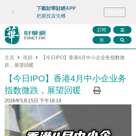
財華智庫網
FINTV
FINMETA
財華證券
媒體矩陣
下載財華財經APP
×
下載APP
智庫沙龍
聯絡我們
把握投資先機
訂閱
简
主頁
視頻
【今日IPO】香港4月中小企业务指数微
跌，展望回暖
【今日IPO】香港4月中小企业务
指数微跌，展望回暖
2026年5月15日 下午16:19