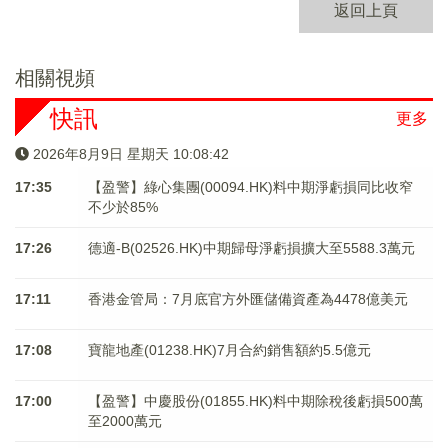
返回上頁
相關視頻
快訊
更多
2026年8月9日 星期天 10:08:42
17:35
【盈警】綠心集團(00094.HK)料中期淨虧損同比收窄
不少於85%
17:26
德適-B(02526.HK)中期歸母淨虧損擴大至5588.3萬元
17:11
香港金管局：7月底官方外匯儲備資產為4478億美元
17:08
寶龍地產(01238.HK)7月合約銷售額約5.5億元
17:00
【盈警】中慶股份(01855.HK)料中期除稅後虧損500萬
至2000萬元