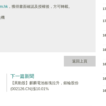
om.hk
，獲得書面確認及授權後，方可轉載。
1
先機
1
1
1
返回上頁
1
下一篇新聞
1
【異動股】麒麟電池板塊拉升，銀輪股份
(002126.CN)漲10.01%
1