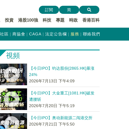
訂閱
简
遞
投資
港股100強
科技
專題
時政
香港百科
社區
商協會
CAGA
法定公告欄
服務
聯絡我們
視頻
【今日IPO】钧达股份[2865.HK]暴涨
24%
2026年7月13日 下午4:09
【今日IPO】大金重工[1081.HK]破发
遭腰斩
2026年7月20日 下午5:19
【今日IPO】奥动新能源二闯港交所
2026年7月21日 下午5:50