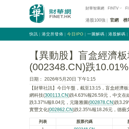
財華智庫網
FINTV
F
港股100強
官網
榜
快訊
港交所發佈
今日IPO
一圖解碼
港股解碼
【異動股】盲盒經濟板
(002348.CN)跌10.01%
日期：
2026年5月20日 下午1:15
【財華社訊】今日午盤，截至13:15，盲盒經濟
網科技(
300113.CN
)跌4.63%報26.59元，中文在
跌3.37%報8.04元，元隆雅圖(
002878.CN
)跌3.
實豐文化(
002862.CN
)跌2.35%報18.26元，德藝
列表
股票代碼
1
002348.CN