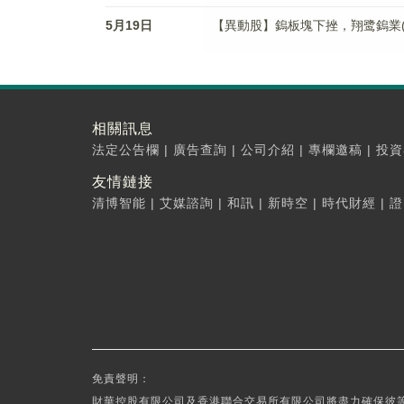
5月19日
【異動股】鎢板塊下挫，翔鹭鎢業(002
相關訊息
法定公告欄
|
廣告查詢
|
公司介紹
|
專欄邀稿
|
投資
友情鏈接
清博智能
|
艾媒諮詢
|
和訊
|
新時空
|
時代財經
|
證
免責聲明：
財華控股有限公司及香港聯合交易所有限公司將盡力確保彼等