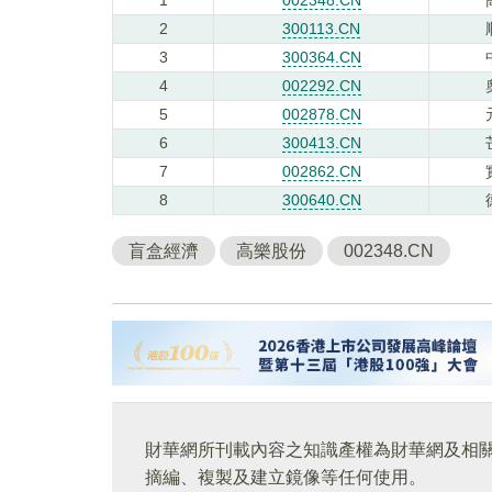
2
300113.CN
3
300364.CN
4
002292.CN
5
002878.CN
6
300413.CN
7
002862.CN
8
300640.CN
盲盒經濟
高樂股份
002348.CN
財華網所刊載內容之知識產權為財華網及相
摘編、複製及建立鏡像等任何使用。