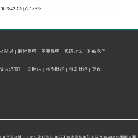
842.CN)跌7.85%
者關係
|
版權聲明
|
重要聲明
|
私隱政策
|
聯絡我們
券市場周刊
|
壹財信
|
權衡財經
|
攬富財經
|
更多...
所提供資料之準確性及可靠性,但並不保證資料絕對無誤,資料如有錯漏而令閣