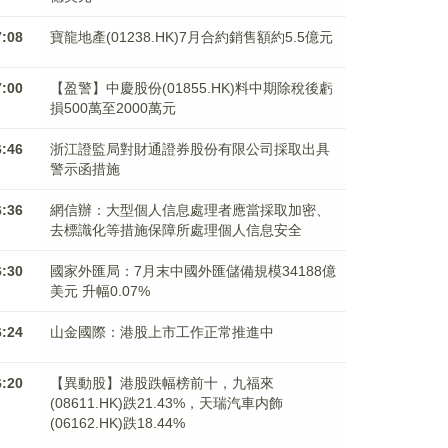
7:08
寶龍地產(01238.HK)7月合約銷售額約5.5億元
7:00
【盈警】中慶股份(01855.HK)料中期除稅後虧
損500萬至2000萬元
6:46
浙江證監局對財通證券股份有限公司採取出具
警示函措施
6:36
網信辦：大型個人信息處理者應當採取加密、
去標識化等措施保障所處理個人信息安全
6:30
國家外匯局：7月末中國外匯儲備規模34188億
美元 升幅0.07%
6:24
山金國際：港股上市工作正常推進中
6:20
【異動股】港股跌幅榜前十，九福來
(08611.HK)跌21.43%，天瑞汽車内飾
(06162.HK)跌18.44%