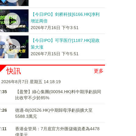
【今日IPO】剑桥科技[6166.HK]净利
增近两倍
2026年7月16日 下午3:51
【今日IPO】可孚医疗[1187.HK]迎政
策大涨
2026年7月15日 下午5:51
快訊
更多
2026年8月7日 星期五 14:18:19
7:35
【盈警】綠心集團(00094.HK)料中期淨虧損同
比收窄不少於85%
7:26
德適-B(02526.HK)中期歸母淨虧損擴大至
5588.3萬元
7:11
香港金管局：7月底官方外匯儲備資產為4478
億美元