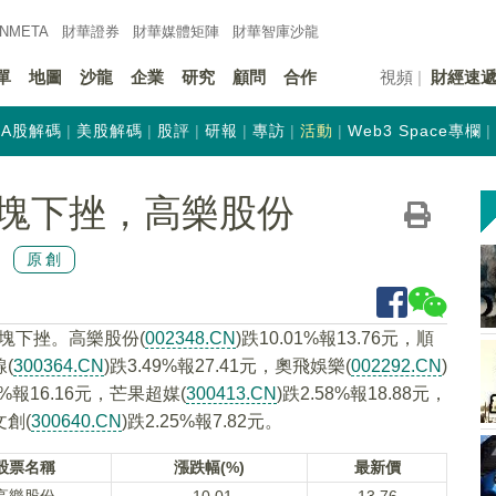
INMETA
財華證券
財華
媒體矩陣
財華
智庫沙龍
單
地圖
沙龍
企業
研究
顧問
合作
視頻
財經速
A股解碼
美股解碼
股評
研報
專訪
活動
Web3 Space專欄
塊下挫，高樂股份
原創
板塊下挫。高樂股份(
002348.CN
)跌10.01%報13.76元，順
線(
300364.CN
)跌3.49%報27.41元，奧飛娛樂(
002292.CN
)
29%報16.16元，芒果超媒(
300413.CN
)跌2.58%報18.88元，
文創(
300640.CN
)跌2.25%報7.82元。
股票名稱
漲跌幅(%)
最新價
高樂股份
-10.01
13.76