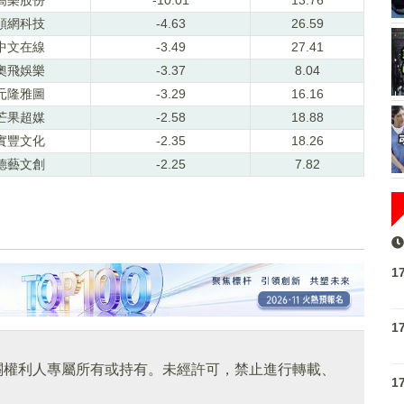
順網科技
-4.63
26.59
中文在線
-3.49
27.41
奧飛娛樂
-3.37
8.04
元隆雅圖
-3.29
16.16
芒果超媒
-2.58
18.88
實豐文化
-2.35
18.26
德藝文創
-2.25
7.82
1
1
關權利人專屬所有或持有。未經許可，禁止進行轉載、
1