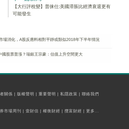
【大行評稅變】普徕仕:美國滞脹比經濟衰退更有
可能發生
場消化，A股反應料相對平靜或類似2018年下半年情況
帶動中國股票普漲？瑞銀王宗豪：估值上升空間更大
者關係
|
版權聲明
|
重要聲明
|
私隱政策
|
聯絡我們
券市場周刊
|
壹財信
|
權衡財經
|
攬富財經
|
更多...