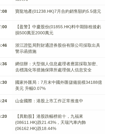
7:08
寶龍地產(01238.HK)7月合約銷售額約5.5億元
7:00
【盈警】中慶股份(01855.HK)料中期除稅後虧
損500萬至2000萬元
6:46
浙江證監局對財通證券股份有限公司採取出具
警示函措施
6:36
網信辦：大型個人信息處理者應當採取加密、
去標識化等措施保障所處理個人信息安全
6:30
國家外匯局：7月末中國外匯儲備規模34188億
美元 升幅0.07%
6:24
山金國際：港股上市工作正常推進中
6:20
【異動股】港股跌幅榜前十，九福來
(08611.HK)跌21.43%，天瑞汽車内飾
(06162.HK)跌18.44%