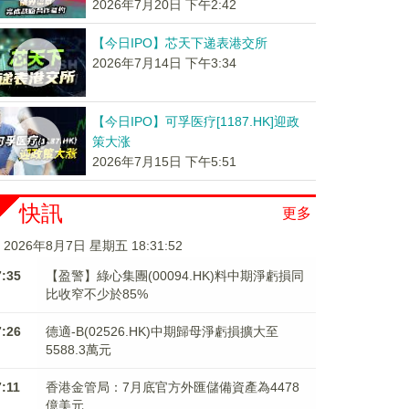
2026年7月20日 下午2:42
【今日IPO】芯天下递表港交所
2026年7月14日 下午3:34
【今日IPO】可孚医疗[1187.HK]迎政
策大涨
2026年7月15日 下午5:51
快訊
更多
2026年8月7日 星期五 18:31:52
7:35
【盈警】綠心集團(00094.HK)料中期淨虧損同
比收窄不少於85%
7:26
德適-B(02526.HK)中期歸母淨虧損擴大至
5588.3萬元
7:11
香港金管局：7月底官方外匯儲備資產為4478
億美元