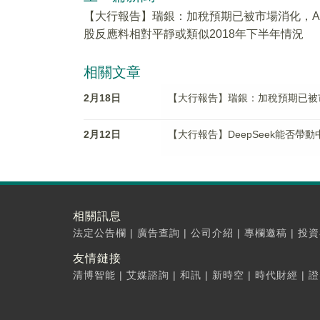
【大行報告】瑞銀：加稅預期已被市場消化，A
股反應料相對平靜或類似2018年下半年情況
相關文章
2月18日
【大行報告】瑞銀：加稅預期已被市
2月12日
【大行報告】DeepSeek能否
相關訊息
法定公告欄
|
廣告查詢
|
公司介紹
|
專欄邀稿
|
投資
友情鏈接
清博智能
|
艾媒諮詢
|
和訊
|
新時空
|
時代財經
|
證