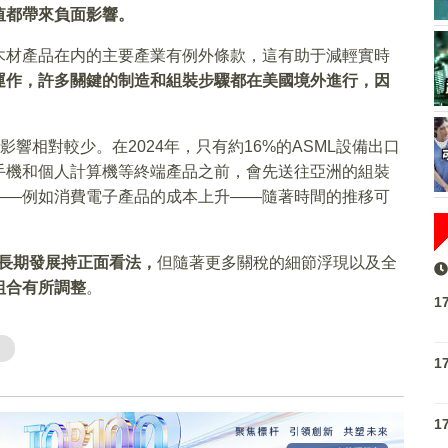
值都帶來負面影響。
木材產品在内的主要產業有例外條款，這有助于減輕實時
運作，許多關鍵的制造和組裝步驟都在美國境外進行，因
影響相對較少。在2024年，只有約16%的ASML設備出口
手機和個人計算機等終端產品之前，會先送往亞洲的組裝
——例如消費電子產品的成本上升——隨著時間的推移可
長期發展持正面看法，
但隨著更多關稅的細節浮現以及全
組合有所調整
。
1
1
1