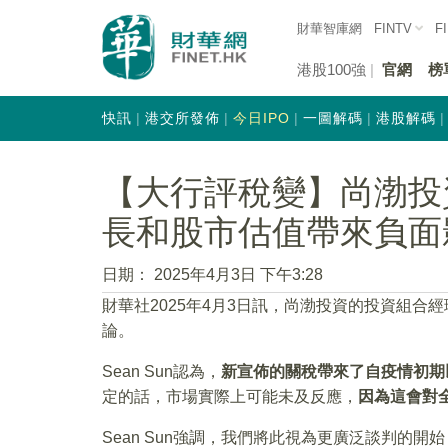
財華智庫網
FINTV
F
港股100強
官網
榜
快訊
港交所發佈
今日IPO
一圖解碼
港股解碼
【大行評稅變】尚渤投
長和股市估值帶來負面
日期：
2025年4月3日 下午3:28
財華社2025年4月3日訊，尚渤投資的投資組合經
論。
Sean Sun認為，
新宣佈的關稅帶來了自疫情初期
定的話，市場實際上可能未及反應，
因為這會對
Sean Sun強調，我們將此視為更廣泛談判的開