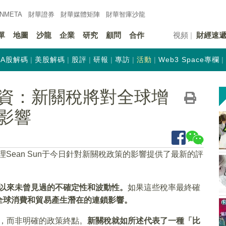
INMETA
財華證券
財華
媒體矩陣
財華
智庫沙龍
單
地圖
沙龍
企業
研究
顧問
合作
視頻
財經速
A股解碼
美股解碼
股評
研報
專訪
活動
Web3 Space專欄
資：新關稅將對全球增
影響
理Sean Sun于今日針對新關稅政策的影響提供了最新的評
以來未曾見過的不確定性和波動性。
如果這些稅率最終確
全球消費和貿易產生潛在的連鎖影響。
始，而非明確的政策終點。
新關稅就如所述代表了一種「比