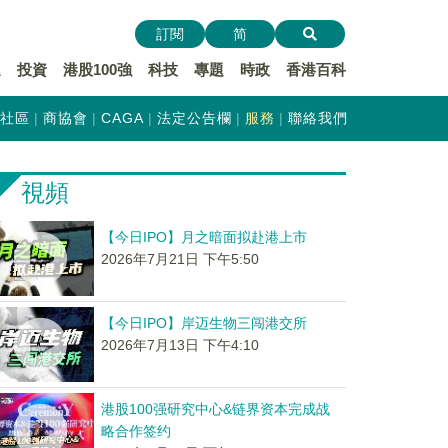
訂閱
简
遞
投資
港股100強
科技
專題
時政
香港百科
社區
商協會
CAGA
法定公告欄
服務
聯絡我們
視頻
【今日IPO】月之暗面拟赴港上市
2026年7月21日 下午5:50
【今日IPO】岸迈生物三闯港交所
2026年7月13日 下午4:10
港股100强研究中心&链界资本完成战
略合作签约