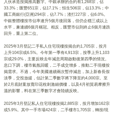
入伙承造按揭推高數字。中銀承辦的合約有1,268宗，佔
33.3%；匯豐651宗，佔17.1%；恒生506宗，佔13.3%；中
國工商銀行(亞洲)294宗，佔7.7%；渣打227宗，佔6.0%。
中銀整體樓按市佔率連升5個月後回落，但仍企穩三成以上
水平，兼連續6個月稱冠。相反，匯豐市佔則終止6個月連跌
回升，重上第二位。
2025年3月登記二手私人住宅現樓按揭合約1,705宗，按月
上升104宗或6.5%。今年第一季有4,913宗，按季上升1,103
宗或29.0%，主要反映去年減息周期啟動後第四季的情況。
息口下調，樓市氣氛回暖，二手成交增多，推動二手現樓按
揭需求。不過，今年美國連續兩次暫停減息，加上新春長假
淡季，交投放緩，估計第二季數字將下降至約4,000宗。至
於2月底財案放寬印花稅刺激細價樓，以及4月初貿易摩擦升
溫的影響，料在第三季數字才會陸續反映。
2025年3月登記私人住宅現樓按揭2,885宗，按月增加162宗
或5.9%。其中一手市場424宗，二手樓市1,705宗，轉按/現