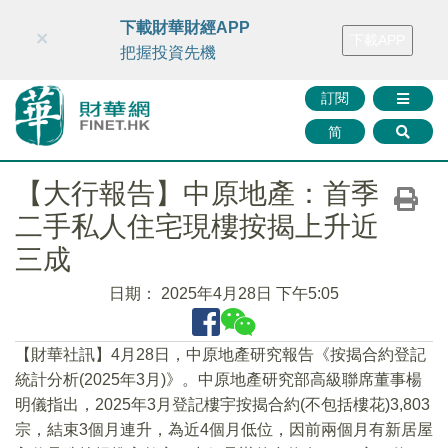
財華智庫網
FINTV
FINMETA
財華證券
媒體矩陣
下載財華財經APP
×
下載APP
智庫沙龍
聯絡我們
把握投資先機
訂閱
简
【大行報告】中原地產：首季
二手私人住宅現樓按揭上升近
三成
日期：
2025年4月28日 下午5:05
【財華社訊】4月28日，中原地產研究報告《按揭合約登記
統計分析(2025年3月)》。中原地產研究部高級聯席董事楊
明儀指出，2025年3月登記樓宇按揭合約(不包括樓花)3,803
宗，結束3個月連升，為近4個月低位，因前兩個月有新居屋