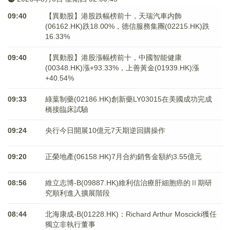
09:40
【異動股】港股跌幅榜前十，天瑞汽車内飾
(06162.HK)跌18.00%，德信服務集團(02215.HK)跌
16.33%
09:40
【異動股】港股漲幅榜前十，中國智能健康
(00348.HK)漲+93.33%，上善黃金(01939.HK)漲
+40.54%
09:33
綠葉制藥(02186.HK)創新藥LY03015在美國成功完成
橋接臨床試驗
09:24
央行今日開展10億元7天期逆回購操作
09:20
正榮地產(06158.HK)7月合約銷售金額約3.55億元
08:56
維立志博-B(09887.HK)維利信治療肝細胞癌的Ⅱ期研
究順利進入擴展階段
08:44
北海康成-B(01228.HK)：Richard Arthur Moscicki獲任
獨立非執行董事