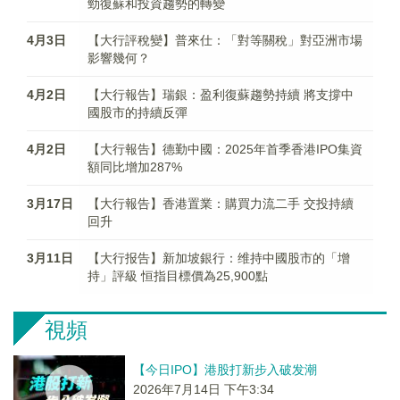
勁復蘇和投資趨勢的轉變
4月3日
【大行評稅變】普來仕：「對等關稅」對亞洲市場
影響幾何？
4月2日
【大行報告】瑞銀：盈利復蘇趨勢持續 將支撐中
國股市的持續反彈
4月2日
【大行報告】德勤中國：2025年首季香港IPO集資
額同比增加287%
3月17日
【大行報告】香港置業：購買力流二手 交投持續
回升
3月11日
【大行报告】新加坡銀行：维持中國股市的「增
持」評級 恒指目標價為25,900點
視頻
【今日IPO】港股打新步入破发潮
2026年7月14日 下午3:34