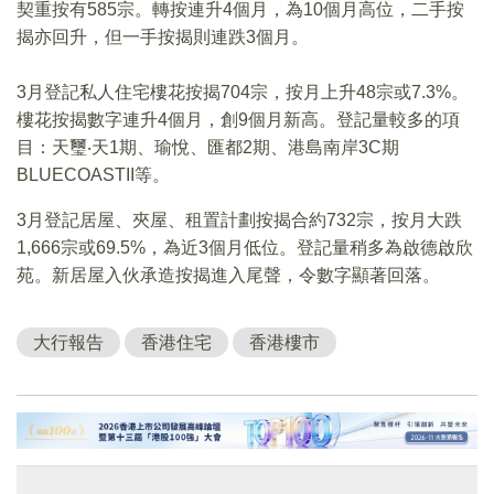
契重按有585宗。轉按連升4個月，為10個月高位，二手按
揭亦回升，但一手按揭則連跌3個月。
3月登記私人住宅樓花按揭704宗，按月上升48宗或7.3%。
樓花按揭數字連升4個月，創9個月新高。登記量較多的項
目：天璽‧天1期、瑜悅、匯都2期、港島南岸3C期
BLUECOASTII等。
3月登記居屋、夾屋、租置計劃按揭合約732宗，按月大跌
1,666宗或69.5%，為近3個月低位。登記量稍多為啟德啟欣
苑。新居屋入伙承造按揭進入尾聲，令數字顯著回落。
大行報告
香港住宅
香港樓市