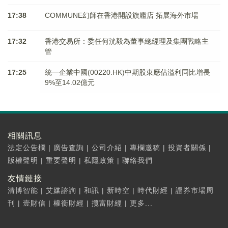
17:38
COMMUNE幻師在香港開設旗艦店 拓展海外市場
17:32
香港交易所：委任何洸毅為董事總經理及集團戰略主
管
17:25
統一企業中國(00220.HK)中期股東應佔溢利同比增長
9%至14.02億元
相關訊息
法定公告欄
|
廣告查詢
|
公司介紹
|
專欄邀稿
|
投資者關係
|
版權聲明
|
重要聲明
|
私隱政策
|
聯絡我們
友情鏈接
清博智能
|
艾媒諮詢
|
和訊
|
新時空
|
時代財經
|
證券市場周
刊
|
壹財信
|
權衡財經
|
攬富財經
|
更多...