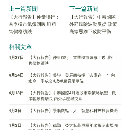
上一篇新聞
下一篇新聞
【大行報告】仲量聯行：
【大行報告】中泰國際：
首季樓市氣氛回暖 唯租
外部風險波動反復 政策
售價格續跌
底線思維下攻防平衡
相關文章
4月27日
【大行報告】仲量聯行：首季樓市氣氛回暖 唯租
售價格續跌
4月24日
【大行報告】美聯：發展商積極「去庫存」 年內
迄今一手成交4成半屬貨尾單位
4月18日
【大行報告】中泰國際4月港股市場策略展望：政
策驅動穩增長 内外承壓尋突圍
4月3日
【大行報告】景順觀點：人工智慧和科技投資機遇
4月3日
【大行報告】德勤：亞太私募股權年鑒揭示市場強