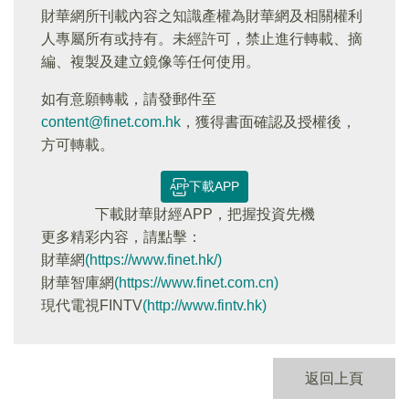
財華網所刊載內容之知識產權為財華網及相關權利
人專屬所有或持有。未經許可，禁止進行轉載、摘
編、複製及建立鏡像等任何使用。
如有意願轉載，請發郵件至
content@finet.com.hk
，獲得書面確認及授權後，
方可轉載。
下載APP
下載財華財經APP，把握投資先機
更多精彩内容，請點擊：
財華網
(https://www.finet.hk/)
財華智庫網
(https://www.finet.com.cn)
現代電視FINTV
(http://www.fintv.hk)
返回上頁