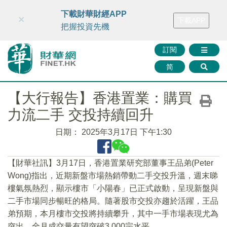
財華智庫網
FINTV
FINMETA
財華證券
媒體矩陣
下載財華財經APP
×
下載APP
智庫沙龍
聯絡我們
把握投資先機
訂閱
简
【大行報告】香港置業：購買
力流二手 交投持續回升
日期：
2025年3月17日 下午1:30
【財華社訊】3月17日，香港置業研究部董事王品弟(Peter
Wong)指出，近期新盤市場熱銷帶動二手交投升溫，週末睇
樓氣氛熱烈，顯示樓市「小陽春」已正式啟動，呈現新盤與
二手市場同步暢旺的格局。隨著股市交投亦趨於活躍，王品
弟預期，本月樓市交投將持續攀升，其中一手市場表現尤為
突出，全月成交量有望突破3,000宗水平。