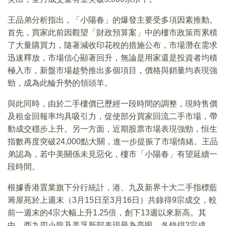
王品弟分析指出，「小陽春」的爆發主要受多項因素推動。
首先，買家此前因觀望「財政預算案」中的樓市政策而累積
了大量購買力，隨著減收印花稅的措施公布，市場潛在需求
迅速釋放，市場信心顯著回升，無論是用家還是投資者均積
極入市，新盤市場趁勢推出多個項目，價格與銷量均表現強
勁，成為此輪升勢的領頭羊。
與此同時，由於二手樓價已歷經一段時間的調整，現時售價
及租金回報率均具吸引力，促使部分買家回流二手市場，帶
動成交穩步上升。另一方面，近期股票市場表現強勁，恒生
指數再度突破24,000點大關，進一步提振了市場情緒。王品
弟認為，若中美關係未見惡化，樓市「小陽春」有望延續一
段時間。
根據香港置業旗下分行統計，港、九及新界十大二手指標藍
籌屋苑於上週末（3月15日至3月16日）共錄得9宗成交，較
前一週末的4宗大幅上升1.25倍，創下13週以來新高。其
中，西九四小龍及美孚新邨表現最為亮眼，各錄得2宗成