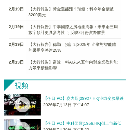
2月19日
【大行報告】黃金還能漲？瑞銀：料今年金價破
3200美元
2月19日
【大行報告】中泰國際之房地產周報：未來兩三周
數字預計更具參考性 可反映3月份實際前景
2月19日
【大行報告】德勤：預計到2025年 企業對智能體
的采用率將達25%
2月13日
【大行報告】富達：料AI未來五年內對企業盈利能
力帶來積極影響
視頻
【今日IPO】赛力斯[09927.HK]业绩变脸暴跌
2026年7月13日 下午4:07
【今日IPO】中科闻歌[1956.HK]创上市新低
2026年7月20日 下午5:20