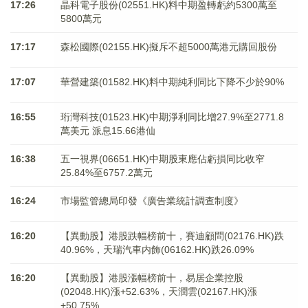
17:26
晶科電子股份(02551.HK)料中期盈轉虧約5300萬至
5800萬元
17:17
森松國際(02155.HK)擬斥不超5000萬港元購回股份
17:07
華營建築(01582.HK)料中期純利同比下降不少於90%
16:55
珩灣科技(01523.HK)中期淨利同比增27.9%至2771.8
萬美元 派息15.66港仙
16:38
五一視界(06651.HK)中期股東應佔虧損同比收窄
25.84%至6757.2萬元
16:24
市場監管總局印發《廣告業統計調查制度》
16:20
【異動股】港股跌幅榜前十，賽迪顧問(02176.HK)跌
40.96%，天瑞汽車内飾(06162.HK)跌26.09%
16:20
【異動股】港股漲幅榜前十，易居企業控股
(02048.HK)漲+52.63%，天潤雲(02167.HK)漲
+50.75%