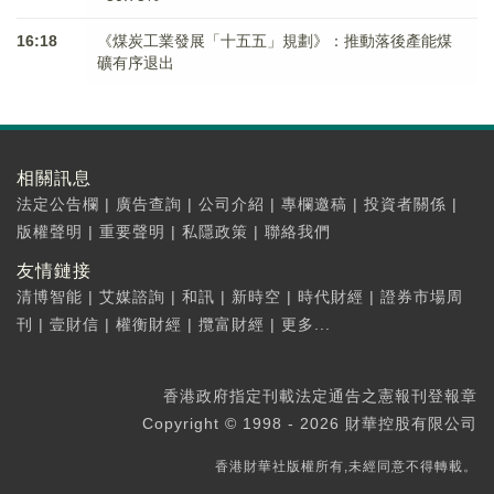
16:18
《煤炭工業發展「十五五」規劃》：推動落後產能煤
礦有序退出
相關訊息
法定公告欄
|
廣告查詢
|
公司介紹
|
專欄邀稿
|
投資者關係
|
版權聲明
|
重要聲明
|
私隱政策
|
聯絡我們
友情鏈接
清博智能
|
艾媒諮詢
|
和訊
|
新時空
|
時代財經
|
證券市場周
刊
|
壹財信
|
權衡財經
|
攬富財經
|
更多...
香港政府指定刊載法定通告之憲報刊登報章
Copyright © 1998 - 2026 財華控股有限公司
香港財華社版權所有,未經同意不得轉載。