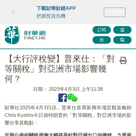
財華智庫網
FINTV
FINMETA
財華證券
媒體矩陣
下載財華財經APP
×
下載APP
智庫沙龍
聯絡我們
把握投資先機
訂閱
简
【大行評稅變】普來仕：「對
等關稅」對亞洲市場影響幾
何？
日期：
2025年4月3日 上午11:38
財華社2025年4月3日訊，普來仕首席新興市場宏觀策略師
Chris Kushlis今日就特朗普的「對等關稅」對亞洲市場的影
響分享其觀點：
近期公佈的關稅措施大幅提高針對亞洲出口的徵稅，力度超