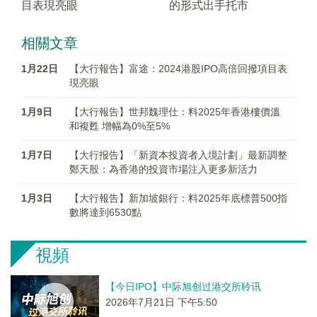
目表現亮眼
的形式出手托市
相關文章
1月22日
【大行報告】富途：2024港股IPO高倍回撥項目表
現亮眼
1月9日
【大行報告】世邦魏理仕：料2025年香港樓價溫
和複甦 增幅為0%至5%
1月7日
【大行报告】「新資本投資者入境計劃」最新調整
鄭天殷：為香港的投資市場注入更多新活力
1月3日
【大行報告】新加坡銀行：料2025年底標普500指
數將達到6530點
視頻
【今日IPO】中际旭创过港交所聆讯
2026年7月21日 下午5:50