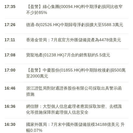
17:35
【盈警】綠心集團(00094.HK)料中期淨虧損同比收窄
不少於85%
17:26
德適-B(02526.HK)中期歸母淨虧損擴大至5588.3萬元
17:11
香港金管局：7月底官方外匯儲備資產為4478億美元
17:08
寶龍地產(01238.HK)7月合約銷售額約5.5億元
17:00
【盈警】中慶股份(01855.HK)料中期除稅後虧損500萬
至2000萬元
16:46
浙江證監局對財通證券股份有限公司採取出具警示函
措施
16:36
網信辦：大型個人信息處理者應當採取加密、去標識
化等措施保障所處理個人信息安全
16:30
國家外匯局：7月末中國外匯儲備規模34188億美元 升
幅0.07%