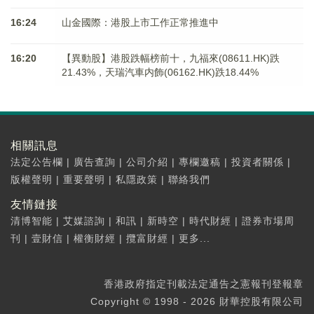
16:24
山金國際：港股上市工作正常推進中
16:20
【異動股】港股跌幅榜前十，九福來(08611.HK)跌
21.43%，天瑞汽車内飾(06162.HK)跌18.44%
相關訊息
法定公告欄
|
廣告查詢
|
公司介紹
|
專欄邀稿
|
投資者關係
|
版權聲明
|
重要聲明
|
私隱政策
|
聯絡我們
友情鏈接
清博智能
|
艾媒諮詢
|
和訊
|
新時空
|
時代財經
|
證券市場周
刊
|
壹財信
|
權衡財經
|
攬富財經
|
更多...
香港政府指定刊載法定通告之憲報刊登報章
Copyright © 1998 - 2026 財華控股有限公司