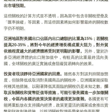
出市場預期。
這些關稅的計算方式並不透明，因為當中包含非關稅壁壘及
「匯率操縱」等因素，而這些因素將如何影響最終的關稅數
字仍不明朗。
亞洲地區對美國出口佔區内出口總額的比重為
15%
；若關稅
提高
20-35%
，將對今年的經濟增長構成重大阻力，對外貿
依賴程度越大的經濟體將受到更明顯的影響。
另外，鑒於許
多亞洲經濟體的出口附加值中，有較高的比重最終流向美
國，全球關稅的廣泛實施或會阻礙貿易轉向的效果。
投資者現須靜待亞洲國家的回應。
雖然各方對談判持開放態
度，但除降低或取消對美國商品的關稅外，亞洲國家能採取
何種其他措施、以顯著降低其面臨的關稅仍是未知之數。
採
取反制關稅和貨幣貶值等措施，可能引發美國進一步加徵關
稅，令區内各國的政策決策者的處境更加復雜。
各國更有可
能將重點放在支持國内經濟，政策更靈活的國家或會推出貨
幣和財政刺激措施，以抵消關稅對增長帶來的負面影響。