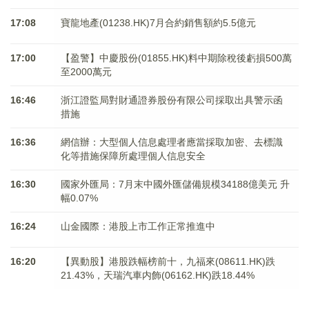
17:08
寶龍地產(01238.HK)7月合約銷售額約5.5億元
17:00
【盈警】中慶股份(01855.HK)料中期除稅後虧損500萬
至2000萬元
16:46
浙江證監局對財通證券股份有限公司採取出具警示函
措施
16:36
網信辦：大型個人信息處理者應當採取加密、去標識
化等措施保障所處理個人信息安全
16:30
國家外匯局：7月末中國外匯儲備規模34188億美元 升
幅0.07%
16:24
山金國際：港股上市工作正常推進中
16:20
【異動股】港股跌幅榜前十，九福來(08611.HK)跌
21.43%，天瑞汽車内飾(06162.HK)跌18.44%