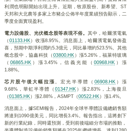
利潤也明顯開始出現上升。近期，牧原股份、新希望、ST
天邦和大北農等多家上市豬企公佈半年度業績預告顯示，二
季度全面實現盈利。
電力設備股、光伏概念股等表現不俗。
其中，哈爾濱電氣
（
01133.HK
）收漲8.95%。消息面上，哈爾濱電氣發佈盈
喜，預期中期淨利潤約5.3億元，同比暴增約523.5%。其他
概念股中，協鑫科技（
03800.HK
）漲5.26%，福萊特玻璃
（
06865.HK
）漲3.45%，信義光能（
00968.HK
）漲
1.88%。
芯片股午後大幅拉漲
。宏光半導體（
06908.HK
）漲
9.68%，華虹半導體（
01347.HK
）漲2.83%，上海復旦
（
01385.HK
）漲2.88%，ASMPT（
00522.HK
）漲1.4%。
消息面上，據SEMI報告，2024年全球半導體設備總銷售額
將達到1090億美元，同比增長3.4%。報告指出，這將創下
新的行業紀錄，同時還預測，受到前後端細分市場的推動，
半導體制造設備的銷售額將在2025年繼續增長，達到1280