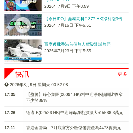
2026年7月9日 下午3:59
【今日IPO】鼎泰高科[1377.HK]净利涨3倍
2026年7月15日 下午5:51
百度獲批香港首個無人駕駛測試牌照
2026年7月23日 下午5:55
快訊
更多
2026年8月9日 星期天 00:52:08
17:35
【盈警】綠心集團(00094.HK)料中期淨虧損同比收窄
不少於85%
17:26
德適-B(02526.HK)中期歸母淨虧損擴大至5588.3萬元
17:11
香港金管局：7月底官方外匯儲備資產為4478億美元