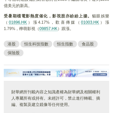
億美元的新高。
受暑期檔電影熱度催化，影視股亦紛紛上揚。
貓眼娛樂
（
01896.HK
）漲4.17%，歡喜傳媒（
01003.HK
）漲
1.79%，檸萌影視（
09857.HK
）跟漲。
港股
恒生科技指數
恒生指數
食品股
保險股
財華網所刊載內容之知識產權為財華網及相關權利
人專屬所有或持有。未經許可，禁止進行轉載、摘
編、複製及建立鏡像等任何使用。