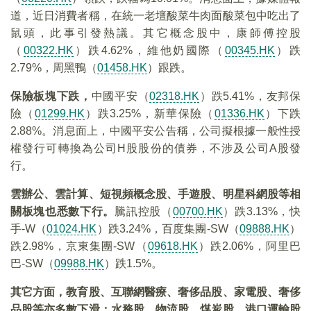
道，近日消費者稱，在統一老壇酸菜牛肉面酸菜包中吃出了
鼠頭，此事引發熱議。其它概念股中，康師傅控股
（
00322.HK
）跌4.62%，維他奶國際（
00345.HK
）跌
2.79%，周黑鴨（
01458.HK
）跟跌。
保險板塊下跌，
中國平安（
02318.HK
）跌5.41%，友邦保
險（
01299.HK
）跌3.25%，新華保險（
01336.HK
）下跌
2.88%。消息面上，中國平安公告稱，公司擬根據一般性授
權發行可轉換為公司H股股份的債券，不涉及公司A股發
行。
雲辦公、雲計算、短視頻概念股、手遊股、明星科網股等相
關板塊也悉數下行。
騰訊控股（
00700.HK
）跌3.13%，快
手-W（
01024.HK
）跌3.24%，百度集團-SW（
09888.HK
）
跌2.98%，京東集團-SW（
09618.HK
）跌2.06%，阿里巴
巴-SW（
09988.HK
）跌1.5%。
其它方面，教育股、互聯網醫療、奢侈品股、家電股、奢侈
品股等亦多數下滑；水務股、物流股、煤炭股、港口運輸股