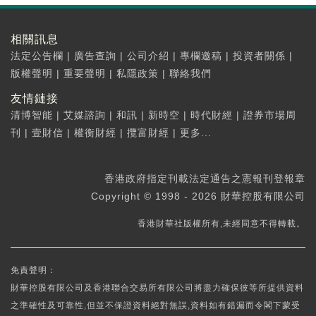
相關訊息
法定公告欄
|
廣告查詢
|
公司介紹
|
專欄邀稿
|
投資者關係
|
版權聲明
|
重要聲明
|
私隱政策
|
聯絡我們
友情鏈接
清博智能
|
艾媒諮詢
|
和訊
|
新時空
|
時代財經
|
證券市場周
刊
|
壹財信
|
權衡財經
|
攬富財經
|
更多...
香港政府指定刊載法定通告之憲報刊登報章
Copyright © 1998 - 2026 財華控股有限公司
香港財華社版權所有,未經同意不得轉載。
免責聲明：
財華控股有限公司及香港聯合交易所有限公司將盡力確保彼等所提供資料
之準確性及可靠性,但並不保證資料絕對無誤,資料如有錯漏而令閣下蒙受