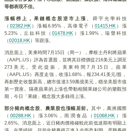
等都表現不佳。
漲幅榜上，果鏈概念股逆市上漲
。舜宇光學科技
（
02382.HK
）漲幅6.95%，高偉電子（
01415.HK
）漲
5.23%，丘鈦科技（
01478.HK
）漲1.99%，瑞聲科技
（
02018.HK
）等跟漲。
消息面上，美東時間7月15日（周一），摩根士丹利將蘋果
（AAPL.US）評為首選股，並將其目標價從216美元上調至
273美元。受此提振，美東時間7月15日，蘋果
（AAPL.US）再度走強，收漲1.68%，報234.41美元/股，
再創歷史收盤新高，總市值達3.59萬億美元，穩坐美股市值
第一寶座。隔夜蘋果的上漲也帶動相關果鏈公司的樂觀預
期，今日「果鏈」概念股大多錄得上漲。
部分豬肉概念股、農業股也漲幅居前。
其中，萬洲國際
（
00288.HK
）漲3.06%，雨潤食品（
01068.HK
）漲
2.65%。消息面上，近日豬肉價格確較此前低迷期有明顯上
漲。在業績端，目前生豬養殖正進入全面盈利期，蛋雞養殖