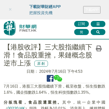
財華智庫網
FINTV
FINMETA
財華證券
媒體矩陣
下載財華財經APP
×
下載APP
智庫沙龍
聯絡我們
把握投資先機
訂閱
简
【港股收評】三大股指繼續下
滑！食品股重挫，果鏈概念股
逆市上漲
原創
日期：
2024年7月16日 下午4:53
7月16日，港股三大股指繼續下滑，截至收盤，恒生指數跌
1.6%，國企指數跌1.64%，恒生科技指數跌1.35%。
分板塊看，食品股遭重挫。
其中，統一企業中國
（
00220.HK
）領跌，跌幅為10.01%。消息面上，據媒體報