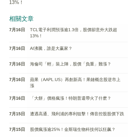
13%！
相關文章
7月16日
TCL電子利潤預漲逾1.3倍，股價卻意外大跌超
13%！
7月16日
AI沸騰，誰是大赢家？
7月16日
海倫司「輕」裝上陣，股價「負重」難漲？
7月16日
蘋果（AAPL.US）再創新高！果鏈概念股逆市上
漲
7月16日
「大餅」價格瘋漲！特朗普還帶火了什麽？
7月15日
遭遇高通、飛利浦的專利狙擊！傳音控股股價下跌
7月15日
股價瘋漲逾25%！金斯瑞生物科技何以狂飙？