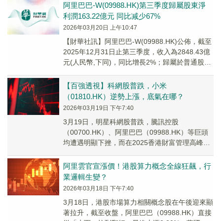
阿里巴巴-W(09988.HK)第三季度歸屬股東淨
利潤163.22億元 同比减少67%
2026年03月20日 上午10:47
【財華社訊】阿里巴巴-W(09988.HK)公佈，截至
2025年12月31日止第三季度，收入為2848.43億
元(人民幣,下同)，同比增長2%；歸屬於普通股股
東的淨利潤163.2...
【百強透視】科網股普跌，小米
（01810.HK）逆勢上漲，底氣在哪？
2026年03月19日 下午7:40
3月19日，明星科網股普跌，騰訊控股
（00700.HK）、阿里巴巴（09988.HK）等巨頭
均遭遇明顯下挫，而在2025香港財富管理高峰論
壇暨第十二屆「港股100強」頒獎典禮上斬...
阿里雲官宣漲價！港股算力概念全線狂飆，行
業邏輯生變？
2026年03月18日 下午7:40
3月18日，港股市場算力相關概念股在午後迎來顯
著拉升，截至收盤，阿里巴巴（09988.HK）直接