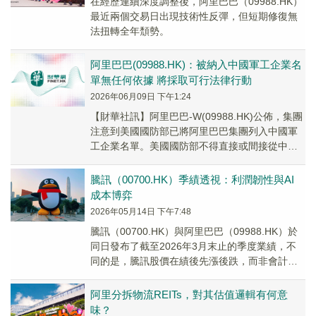
在經歷連續深度調整後，阿里巴巴（09988.HK）
最近兩個交易日出現技術性反彈，但短期修復無
法扭轉全年頹勢。
​阿里巴巴(09988.HK)：被納入中國軍工企業名
單無任何依據 將採取可行法律行動
2026年06月09日 下午1:24
​【財華社訊】阿里巴巴-W(09988.HK)公佈，集團
注意到美國國防部已將阿里巴巴集團列入中國軍
工企業名單。美國國防部不得直接或間接從中國
軍工企業名單上實體採購商品、服務或技術...
騰訊（00700.HK）季績透視：利潤韌性與AI
成本博弈
2026年05月14日 下午7:48
騰訊（00700.HK）與阿里巴巴（09988.HK）於
同日發布了截至2026年3月末止的季度業績，不
同的是，騰訊股價在績後先漲後跌，而非會計準
則淨利潤大幅下滑的阿里巴巴卻在績後逆市上
漲。
阿里分拆物流REITs，對其估值邏輯有何意
味？