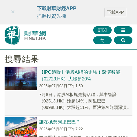
財華智庫網
FINTV
FINMETA
財華證券
媒體矩陣
下載財華財經APP
×
下載APP
智庫沙龍
聯絡我們
把握投資先機
訂閱
简
搜尋結果
【IPO追蹤】港股AI標的走強！深演智能
（02723.HK）大漲超20%
2026年07月08日 下午1:50
7月8日，港股AI板塊走勢活躍，其中智譜
（02513.HK）漲超14%，阿里巴巴
（09988.HK）大漲超11%。而決策AI龍頭深演智
能（02723.HK）盤中大幅拉升，資金關注...
誰在拋棄阿里巴巴？
2026年06月30日 下午7:22