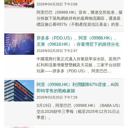
2026年04月28日 下午3:08
阿里巴巴（09988.HK）宣布，獲港交所批准，擬
分拆旗下菜鳥網絡持有的嘉興物流園區，通過基
礎設施公募REITs（不動產投資信託基金）的形
式，在深交所上市。
拼多多（PDD.US）、阿里（09988.HK）、
京東（09618.HK）：存量博弈下的路徑分化
2026年03月26日 下午2:47
中國電商行業正式邁入存量競爭深水區。當用戶
紅利和流量增量雙雙觸及天花板，三家平台頭部
玩家——拼多多（PDD.US）、阿里巴巴
（09988.HK）與京東（09618.HK），公布了...
阿里（09988.HK）利潤驟降67%背後，AI與
即時零售的戰略豪賭
2026年03月20日 下午7:29
3月19日，阿里巴巴（09988.HK）（BABA.US）
交出2026財年三季報（截至2025年12月31日止
季度）。