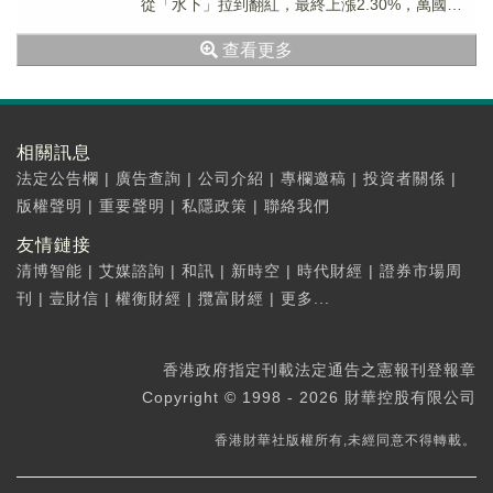
從「水下」拉到翻紅，最終上漲2.30%，萬國數
據-SW（09698.HK）放量大漲...
查看更多
相關訊息
法定公告欄
|
廣告查詢
|
公司介紹
|
專欄邀稿
|
投資者關係
|
版權聲明
|
重要聲明
|
私隱政策
|
聯絡我們
友情鏈接
清博智能
|
艾媒諮詢
|
和訊
|
新時空
|
時代財經
|
證券市場周
刊
|
壹財信
|
權衡財經
|
攬富財經
|
更多...
香港政府指定刊載法定通告之憲報刊登報章
Copyright © 1998 - 2026 財華控股有限公司
香港財華社版權所有,未經同意不得轉載。