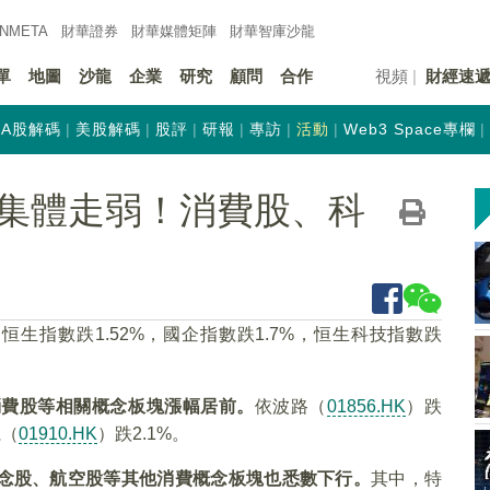
INMETA
財華證券
財華
媒體矩陣
財華
智庫沙龍
單
地圖
沙龍
企業
研究
顧問
合作
視頻
財經速
A股解碼
美股解碼
股評
研報
專訪
活動
Web3 Space專欄
集體走弱！消費股、科
生指數跌1.52%，國企指數跌1.7%，恒生科技指數跌
消費股等相關概念板塊漲幅居前。
依波路（
01856.HK
）跌
麗（
01910.HK
）跌2.1%。
念股、航空股等其他消費概念板塊也悉數下行。
其中，特