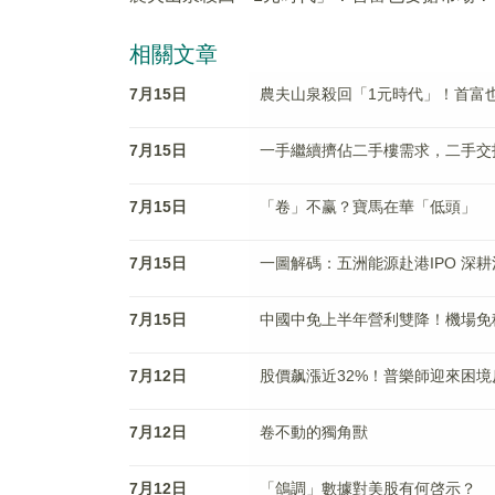
相關文章
7月15日
農夫山泉殺回「1元時代」！首富
7月15日
一手繼續擠佔二手樓需求，二手交
7月15日
「卷」不赢？寶馬在華「低頭」
7月15日
一圖解碼：五洲能源赴港IPO 深耕
7月15日
中國中免上半年營利雙降！機場免
7月12日
股價飙漲近32%！普樂師迎來困境
7月12日
卷不動的獨角獸
7月12日
「鴿調」數據對美股有何啓示？