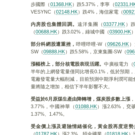
步國際（
01368.HK
）跌5.37%，李寧（
02331.H
VESYNC（
02148.HK
）跌4%，海信家電（
0092
内房股也集體回調。
遠洋集團（
03377.HK
）跌
（
00688.HK
）跌3.02%，綠城中國（
03900.HK
部分科網股遭重挫，
哔哩哔哩-W（
09626.HK
）
SW（
09888.HK
）跌5.58%，京東集團-SW（
096
漲幅榜上，部分核電股表現活躍。
中廣核電力（
半年的上網發電量僅同比增長0.1%，低於預期
電廠發電量大幅削減，目前預測中期淨利潤可能
量將隨之增加，相信下半年影響不大。
受益於6月原煤生產由降轉增，煤炭股多數上漲
，
3.77%，中國神華（
01088.HK
）漲2.63%，兗
1.37%、1.47%。
受金價上漲及避險情緒催化，黃金股再度逆勢
（
01787.HK
）漲2.3%，招金礦業（
01818.HK
）