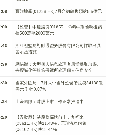
7:08
寶龍地產(01238.HK)7月合約銷售額約5.5億元
7:00
【盈警】中慶股份(01855.HK)料中期除稅後虧
損500萬至2000萬元
6:46
浙江證監局對財通證券股份有限公司採取出具
警示函措施
6:36
網信辦：大型個人信息處理者應當採取加密、
去標識化等措施保障所處理個人信息安全
6:30
國家外匯局：7月末中國外匯儲備規模34188億
美元 升幅0.07%
6:24
山金國際：港股上市工作正常推進中
6:20
【異動股】港股跌幅榜前十，九福來
(08611.HK)跌21.43%，天瑞汽車内飾
(06162.HK)跌18.44%