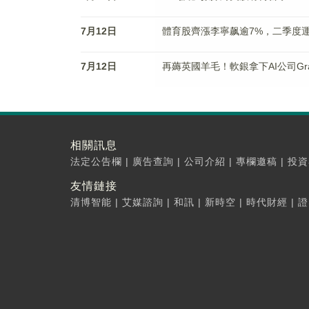
7月12日
體育股齊漲李寧飙逾7%，二季度
7月12日
再薅英國羊毛！軟銀拿下AI公司Gra
相關訊息
法定公告欄
|
廣告查詢
|
公司介紹
|
專欄邀稿
|
投資
友情鏈接
清博智能
|
艾媒諮詢
|
和訊
|
新時空
|
時代財經
|
證