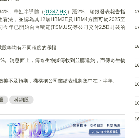
.34%，華虹半導體（
01347.HK
）漲2%。瑞銀發表報告指
1
性看法，並認為其12層HBM3E及HBM4方面可於2025至
今年已開始向台積電(TSM.US)等公司交付2.5D封裝的
1
1
械股等均有不同程度的漲幅。
.4%。消息面上，傳奇生物據傳收到並購邀約，而傳奇生物
1
盈喜數據不及預期，機構稱公司業績表現將集中在下半年。
1
股
科網股
1
1