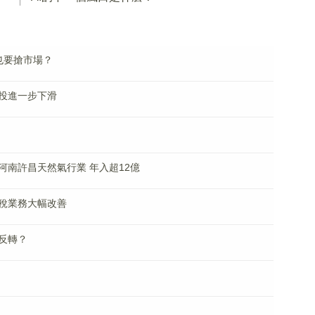
也要搶市場？
投進一步下滑
河南許昌天然氣行業 年入超12億
稅業務大幅改善
反轉？