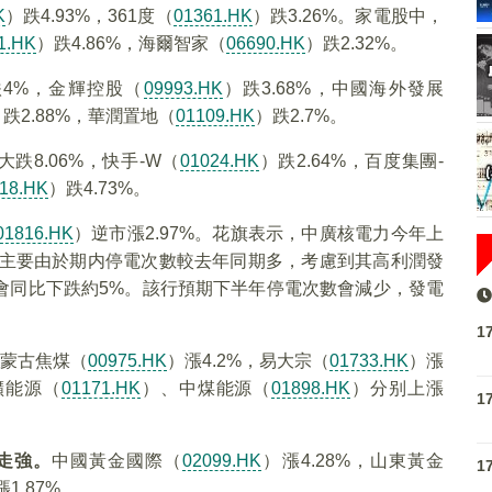
K
）跌4.93%，361度（
01361.HK
）跌3.26%。家電股中，
1.HK
）跌4.86%，海爾智家（
06690.HK
）跌2.32%。
4%，金輝控股（
09993.HK
）跌3.68%，中國海外發展
）跌2.88%，華潤置地（
01109.HK
）跌2.7%。
大跌8.06%，快手-W（
01024.HK
）跌2.64%，百度集團-
18.HK
）跌4.73%。
01816.HK
）逆市漲2.97%。花旗表示，中廣核電力今年上
，主要由於期内停電次數較去年同期多，考慮到其高利潤發
會同比下跌約5%。該行預期下半年停電次數會減少，發電
1
蒙古焦煤（
00975.HK
）漲4.2%，易大宗（
01733.HK
）漲
礦能源（
01171.HK
）、中煤能源（
01898.HK
）分别上漲
1
走強。
中國黃金國際（
02099.HK
）漲4.28%，山東黃金
1
漲1.87%。