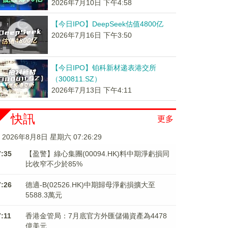
2026年7月10日 下午4:58
【今日IPO】DeepSeek估值4800亿
2026年7月16日 下午3:50
【今日IPO】铂科新材递表港交所
（300811.SZ）
2026年7月13日 下午4:11
快訊
更多
2026年8月8日 星期六 07:26:29
7:35
【盈警】綠心集團(00094.HK)料中期淨虧損同
比收窄不少於85%
7:26
德適-B(02526.HK)中期歸母淨虧損擴大至
5588.3萬元
7:11
香港金管局：7月底官方外匯儲備資產為4478
億美元