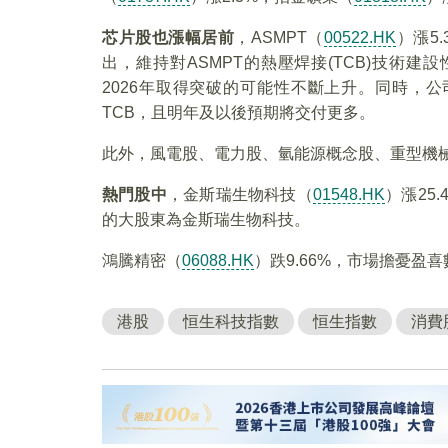
芯片股也漲幅居前
，ASMPT（
00522.HK
）漲5
出，維持對ASMPT的熱壓焊接(TCB)技術建設
2026年取得突破的可能性不斷上升。同時，公司
TCB，且明年及以後預期將交付更多。
此外，風電股、電力股、氫能源概念股、重型機
熱門股中
，金斯瑞生物科技（
01548.HK
）漲25
的大股東為金斯瑞生物科技。
鴻騰精密（
06088.HK
）跌9.66%，市場擔憂
港股
恒生科技指數
恒生指數
消費