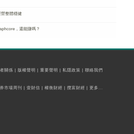
運營整體穩健
phcore，還能賺嗎？
者關係
|
版權聲明
|
重要聲明
|
私隱政策
|
聯絡我們
券市場周刊
|
壹財信
|
權衡財經
|
攬富財經
|
更多...