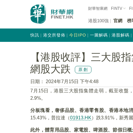
財華智庫網
FINTV
F
港股100強
官網
榜
快訊
港交所發佈
今日IPO
一圖解碼
港股解碼
【港股收評】三大股指
網股大跌
原創
日期：
2024年7月15日 下午4:48
7月15日，港股三大股指集體走弱，截至收盤，恒
2.9%。
分板塊看，奢侈品股、香港零售股、香港本地
15.43%，普拉達（
01913.HK
）跌3.91%，新秀
此外，體育用品股、家電股、啤酒股、節假日概