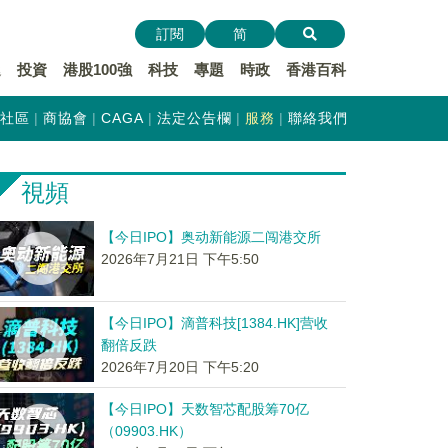
訂閱
简
遞
投資
港股100強
科技
專題
時政
香港百科
社區
商協會
CAGA
法定公告欄
服務
聯絡我們
視頻
【今日IPO】奥动新能源二闯港交所
2026年7月21日 下午5:50
【今日IPO】滴普科技[1384.HK]营收
翻倍反跌
2026年7月20日 下午5:20
【今日IPO】天数智芯配股筹70亿
（09903.HK）