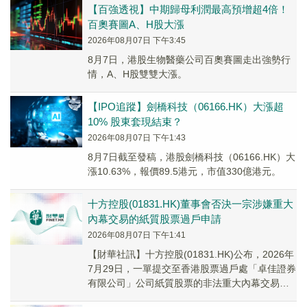
【百強透視】中期歸母利潤最高預增超4倍！
百奧賽圖A、H股大漲
2026年08月07日 下午3:45
8月7日，港股生物醫藥公司百奧賽圖走出強勢行
情，A、H股雙雙大漲。
【IPO追蹤】劍橋科技（06166.HK）大漲超
10% 股東套現結束？
2026年08月07日 下午1:43
8月7日截至發稿，港股劍橋科技（06166.HK）大
漲10.63%，報價89.5港元，市值330億港元。
十方控股(01831.HK)董事會否決一宗涉嫌重大
內幕交易的紙質股票過戶申請
2026年08月07日 下午1:41
【財華社訊】十方控股(01831.HK)公布，2026年
7月29日，一單提交至香港股票過戶處「卓佳證券
有限公司」公司紙質股票的非法重大內幕交易經
公司董事會及時否決制止以失敗告終。...