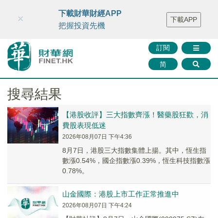
財華智庫網
FINTV
FINMETA
財華證券
媒體矩陣
下載財華財經APP
×
下載APP
智庫沙龍
聯絡我們
把握投資先機
訂閱
简
搜尋結果
【港股收評】三大指數齊漲！醫藥股狂歡，消
費股表現低迷
2026年08月07日 下午4:36
8月7日，港股三大指數集體上揚。其中，恆生指
數漲0.54%，國企指數漲0.39%，恆生科技指數漲
0.78%。
山金國際：港股上市工作正常推進中
2026年08月07日 下午4:24