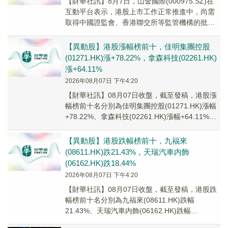
【財華社訊】8月7日，山金國際(000975.SZ)在
互動平台表示，港股上市工作正常推進中，尚需
取得中國證監會、香港聯交所等監管機構的批
准、核准或備案，公司將根據進展情況依法及時
履行信息披露義務。
【異動股】港股漲幅榜前十，佳明集團控股
(01271.HK)漲+78.22%，拿森科技(02261.HK)
漲+64.11%
2026年08月07日 下午4:20
【財華社訊】08月07日收盤，截至發稿，港股漲
幅榜前十名分別為佳明集團控股(01271.HK)漲幅
+78.22%、拿森科技(02261.HK)漲幅+64.11%、
亞洲聯網科技(0...
【異動股】港股跌幅榜前十，九福來
(08611.HK)跌21.43%，天瑞汽車内飾
(06162.HK)跌18.44%
2026年08月07日 下午4:20
【財華社訊】08月07日收盤，截至發稿，港股跌
幅榜前十名分別為九福來(08611.HK)跌幅
21.43%、天瑞汽車内飾(06162.HK)跌幅
18.44%、生物係統工程股權(02...