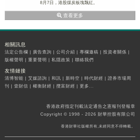
8月7日，港股煤炭板塊飄紅。
查看更多
相關訊息
法定公告欄
|
廣告查詢
|
公司介紹
|
專欄邀稿
|
投資者關係
|
版權聲明
|
重要聲明
|
私隱政策
|
聯絡我們
友情鏈接
清博智能
|
艾媒諮詢
|
和訊
|
新時空
|
時代財經
|
證券市場周
刊
|
壹財信
|
權衡財經
|
攬富財經
|
更多...
香港政府指定刊載法定通告之憲報刊登報章
Copyright © 1998 - 2026 財華控股有限公司
香港財華社版權所有,未經同意不得轉載。