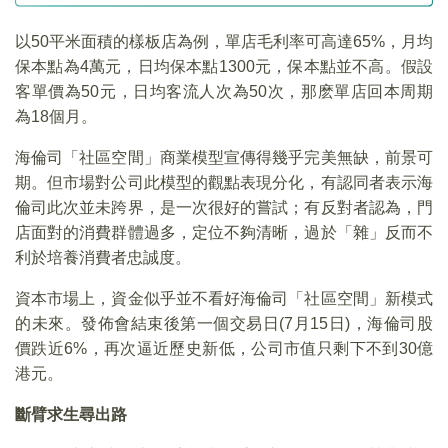
以50平米面積的樣板店為例，單店毛利率可高達65%，月均
保本點為4萬元，日均保本點1300元，保本點並不高。假設
客單價為50元，日均客流人次為50次，那麽單店回本周期
為18個月。
海倫司「社區空間」商業模型宣傳得幾乎完美無缺，前景可
期。但市場對公司此模型的觀點表現分化，有認同者表示海
倫司此次並未跨界，是一次很好的嘗試；有反對者認為，門
店面對的消費群體過多，定位不夠清晰，過於「雜」反而不
利於培養消費者忠誠度。
資本市場上，資金似乎並不看好海倫司「社區空間」新模式
的未來。發佈會結束後第一個交易日(7月15日)，海倫司股
價跌近6%，再次逼近歷史新低，公司市值只剩下不到30億
港元。
斷臂求生尋出路