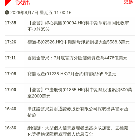
快訊
更多
2026年8月7日 星期五 11:00:16
17:35
【盈警】綠心集團(00094.HK)料中期淨虧損同比收窄
不少於85%
17:26
德適-B(02526.HK)中期歸母淨虧損擴大至5588.3萬元
17:11
香港金管局：7月底官方外匯儲備資產為4478億美元
17:08
寶龍地產(01238.HK)7月合約銷售額約5.5億元
17:00
【盈警】中慶股份(01855.HK)料中期除稅後虧損500萬
至2000萬元
16:46
浙江證監局對財通證券股份有限公司採取出具警示函
措施
16:36
網信辦：大型個人信息處理者應當採取加密、去標識
化等措施保障所處理個人信息安全