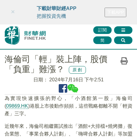
財華智庫網
FINTV
FINMETA
財華證券
媒體矩陣
下載財華財經APP
×
下載APP
智庫沙龍
聯絡我們
把握投資先機
訂閱
简
海倫司「輕」裝上陣，股價
「負重」難漲？
原創
日期：
2024年7月16日 下午2:51
為實現快速擴張的野心，「小酒館第一股」海倫司
(
09869.HK
)港股上市後動作頻頻，這些戰略都離不開「輕資
產」三字。
近幾年來，海倫司相繼嘗試推出「酒館+大排檔+燒烤攤」復
合業態、「事業合夥人計劃」、「嗨啤合夥人計劃」等加盟