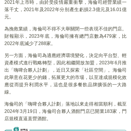
2021年上市時，由於受疫情嚴重衝擊，海倫司經營業績一
落千丈，2021年及2022年分别產生虧損2.3億元及16.01億
元。
為挽救業績，海倫司不得不大舉關閉一些表現不佳的門店。
財報顯示，2023年底，海倫司擁有總門店數為479家，比
2022年底減少了288家。
另一方面，海倫司為適應經濟環境變化，決定向平台型、輕
資產模式進行戰略轉型，因此相繼開放加盟，2023年6月推
出「嗨啤合夥人計劃」，近日又探索「社區空間」。海倫司
此舉意在花更少的錢，拓展更大的市場，以至達成規模化效
應從而提升利潤水平，這也是很多餐飲品牌擴張的一大路
線。
海倫司的「嗨啤合夥人計劃」落地以來走得相當順利，截至
2024年3月19日，海倫司合夥人酒館門店已開業183家，門
店規模直逼直營酒館。