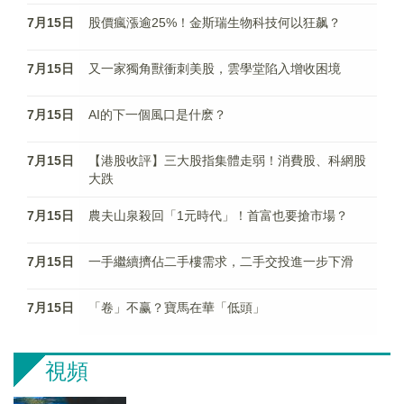
7月15日
股價瘋漲逾25%！金斯瑞生物科技何以狂飙？
7月15日
又一家獨角獸衝刺美股，雲學堂陷入增收困境
7月15日
AI的下一個風口是什麽？
7月15日
【港股收評】三大股指集體走弱！消費股、科網股
大跌
7月15日
農夫山泉殺回「1元時代」！首富也要搶市場？
7月15日
一手繼續擠佔二手樓需求，二手交投進一步下滑
7月15日
「卷」不赢？寶馬在華「低頭」
視頻