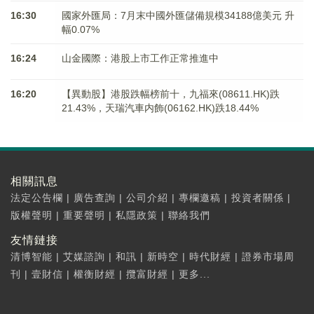
16:30
國家外匯局：7月末中國外匯儲備規模34188億美元 升
幅0.07%
16:24
山金國際：港股上市工作正常推進中
16:20
【異動股】港股跌幅榜前十，九福來(08611.HK)跌
21.43%，天瑞汽車内飾(06162.HK)跌18.44%
相關訊息
法定公告欄
|
廣告查詢
|
公司介紹
|
專欄邀稿
|
投資者關係
|
版權聲明
|
重要聲明
|
私隱政策
|
聯絡我們
友情鏈接
清博智能
|
艾媒諮詢
|
和訊
|
新時空
|
時代財經
|
證券市場周
刊
|
壹財信
|
權衡財經
|
攬富財經
|
更多...