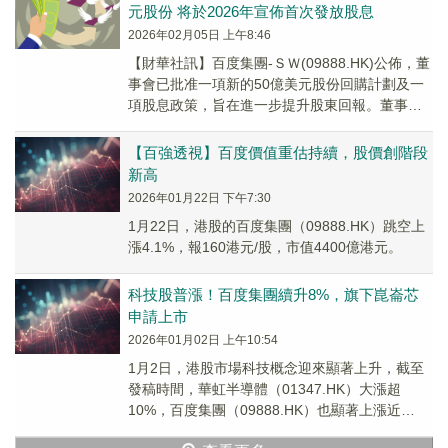
元股份 将於2026年宣佈首次發放股息
2026年02月05日 上午8:46
【財華社訊】百度集團-ＳＷ(09888.HK)公佈，董
事會已批准一項新的50億美元股份回購計劃及一
項股息政策，旨在進一步提升股東回報。董事會
已授權一項新股份回購計劃，可回購不超過...
【百強透視】百度價值重估持續，股價創階段
新高
2026年01月22日 下午7:30
1月22日，港股的百度集團（09888.HK）跳空上
漲4.1%，報160港元/股，市值4400億港元。
科技股普漲！百度集團續升8%，旗下崑崙芯
申請上市
2026年01月02日 上午10:54
1月2日，港股市場科技概念迎來顯著上升，截至
發稿時間，華虹半導體（01347.HK）大漲超
10%，百度集團（09888.HK）也顯著上漲近
8%，近3個交易日已累升近19%，理想汽...