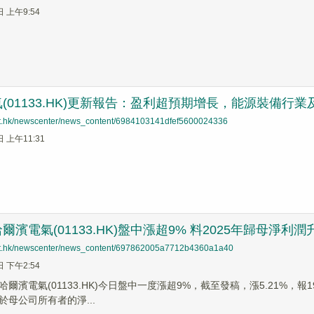
日 上午9:54
(01133.HK)更新報告：盈利超預期增長，能源裝備行
net.hk/newscenter/news_content/6984103141dfef5600024336
日 上午11:31
濱電氣(01133.HK)盤中漲超9% 料2025年歸母淨利潤升
net.hk/newscenter/news_content/697862005a7712b4360a1a40
日 下午2:54
爾濱電氣(01133.HK)今日盤中一度漲超9%，截至發稿，漲5.21%，報
於母公司所有者的淨...