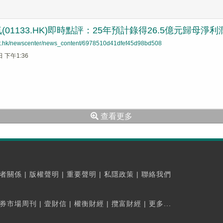
01133.HK)即時點評：25年預計錄得26.5億元歸母淨利
net.hk/newscenter/news_content/6978510d41dfef45d98bd508
日 下午1:36
查看更多
者關係
|
版權聲明
|
重要聲明
|
私隱政策
|
聯絡我們
券市場周刊
|
壹財信
|
權衡財經
|
攬富財經
|
更多...