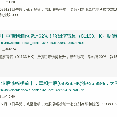
日 下午1:30
7月21日午盤，截至發稿，港股漲幅榜前十名分別為龍翼航空科技(00918.HK)
和控股(099...
】中期利潤預增近62%！哈爾濱電氣（01133.HK）股價
net.hk/newscenter/news_content/6a5ee0c42308293d50c780dd
日 上午10:59
爾濱電氣（01133.HK）股價迎來強勢拉升，截至發稿，漲幅達20%，報15
股漲幅榜前十，華和控股(09938.HK)漲+35.98%，大唐西市
net.hk/newscenter/news_content/6a5ece04cebf241b1ca865fc
日 上午9:40
7月21日早盤，截至發稿，港股漲幅榜前十名分別為華和控股(09938.HK)漲幅+
..