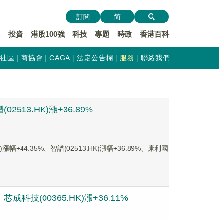
訂閱
简
遞
投資
港股100強
科技
專題
時政
香港百科
社區
商協會
CAGA
法定公告欄
服務
聯絡我們
513.HK)漲+36.89%
44.35%、智譜(02513.HK)漲幅+36.89%、康利國
科技(00365.HK)漲+36.11%