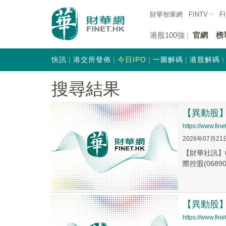
財華智庫網
FINTV
F
港股100強
官網
榜
快訊
港交所發佈
今日IPO
一圖解碼
港股解碼
搜尋結果
【異動股】港
https://www.fi
2026年07月21
【財華社訊】0
際控股(06890.
【異動股】港
https://www.fi