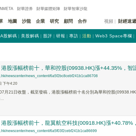
INMETA
財華證券
財華
媒體矩陣
財華
智庫沙龍
單
地圖
沙龍
企業
研究
顧問
合作
視頻
財經速
A股解碼
美股解碼
股評
研報
專訪
活動
Web3 Space專欄
股漲幅榜前十，華和控股(09938.HK)漲+44.35%，智譜(02
net.hk/newscenter/news_content/6a5f2bc8cebf241b1ca86708
日 下午4:20
7月21日收盤，截至發稿，港股漲幅榜前十名分別為華和控股(09938.HK)漲幅+
..
股漲幅榜前十，龍翼航空科技(00918.HK)漲+40.78%，芯成
net.hk/newscenter/news_content/6a5f03f2cebf241b1ca86699