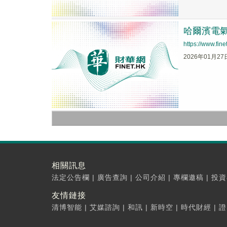
哈爾濱電氣(
https://www.fi
2026年01月27
相關訊息
法定公告欄
|
廣告查詢
|
公司介紹
|
專欄邀稿
|
投資
友情鏈接
清博智能
|
艾媒諮詢
|
和訊
|
新時空
|
時代財經
|
證