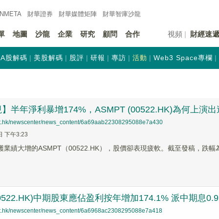
INMETA
財華證券
財華
媒體矩陣
財華
智庫沙龍
單
地圖
沙龍
企業
研究
顧問
合作
視頻
財經速
A股解碼
美股解碼
股評
研報
專訪
活動
Web3 Space專欄
半年淨利暴增174%，ASMPT (00522.HK)為何上演
net.hk/newscenter/news_content/6a69aab22308295088e7a430
日 下午3:23
穫業績大增的ASMPT（00522.HK），股價卻表現疲軟。截至發稿，跌幅為6
00522.HK)中期股東應佔盈利按年增加174.1% 派中期息0.
net.hk/newscenter/news_content/6a6968ac2308295088e7a418