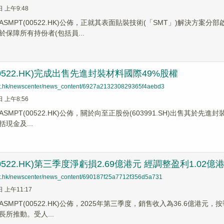
日 上午9:48
ASMPT(00522.HK)公佈，正就其表面貼裝技術(「SMT」)解決方
保障所有持份者(包括員...
00522.HK)完成出售先進封裝材料國際49%股權
net.hk/newscenter/news_content/6927a213230829365f4aebd3
日 上午8:56
SMPT(00522.HK)公佈，關於向至正股份(603991.SH)出售其於先
現金及...
00522.HK)第三季度淨虧損2.69億港元 經調整盈利1.02億
net.hk/newscenter/news_content/690187f25a7712f356d5a731
日 上午11:17
SMPT(00522.HK)公佈，2025年第三季度，銷售收入為36.6億港元
所推動。受人...