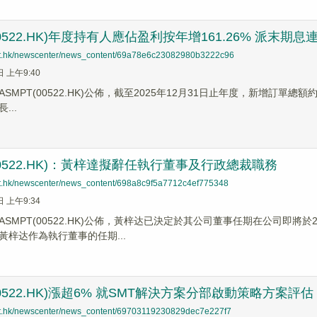
00522.HK)年度持有人應佔盈利按年增161.26% 派末期息
net.hk/newscenter/news_content/69a78e6c23082980b3222c96
日 上午9:40
SMPT(00522.HK)公佈，​截至2025年12月31日止年度，新增訂單總額約
...
(00522.HK)：黃梓達擬辭任執行董事及行政總裁職務
net.hk/newscenter/news_content/698a8c9f5a7712c4ef775348
日 上午9:34
SMPT(00522.HK)公佈，黃梓达已決定於其公司董事任期在公司即將
黃梓达作為執行董事的任期...
(00522.HK)漲超6% 就SMT解決方案分部啟動策略方案
net.hk/newscenter/news_content/69703119230829dec7e227f7