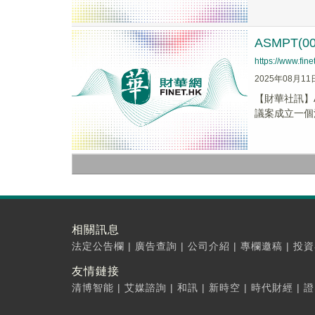
ASMPT(
https://www.fi
2025年08月11
【財華社訊】A
議案成立一個清
相關訊息
法定公告欄
|
廣告查詢
|
公司介紹
|
專欄邀稿
|
投資
友情鏈接
清博智能
|
艾媒諮詢
|
和訊
|
新時空
|
時代財經
|
證