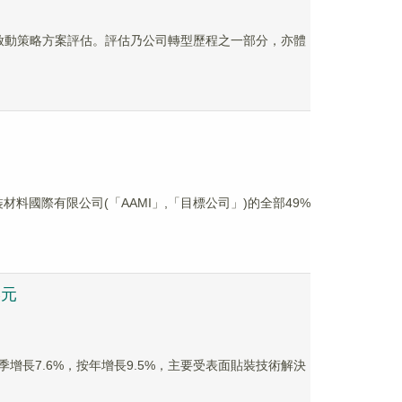
案分部啟動策略方案評估。評估乃公司轉型歷程之一部分，亦體
進封裝材料國際有限公司(「AAMI」,「目標公司」)的全部49%
港元
，按季增長7.6%，按年增長9.5%，主要受表面貼裝技術解決