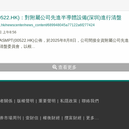
00522.HK)：對附屬公司先進半導體設備(深圳)進行清盤
net.hk/newscenter/news_content/689948045a77122a6f277424
日 上午8:56
SMPT(00522.HK)公佈，於2025年8月8日，公司間接全資附屬公司
盤委員會，以根...
查看更多
者關係
|
版權聲明
|
重要聲明
|
私隱政策
|
聯絡我們
券市場周刊
|
壹財信
|
權衡財經
|
攬富財經
|
更多...