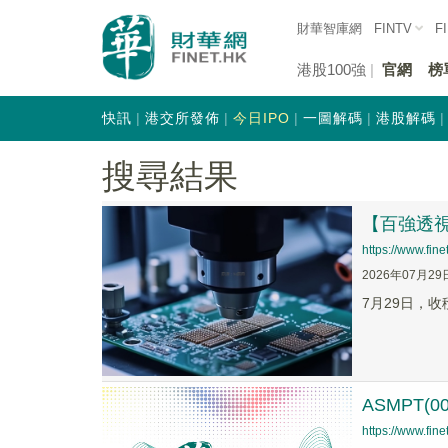
財華智庫網
FINTV
F
港股100強
官網
榜
快訊
港交所發佈
今日IPO
一圖解碼
港股解碼
搜尋結果
【百強透視】
https://www.fi
2026年07月29
7月29日，收
ASMPT(
https://www.fi