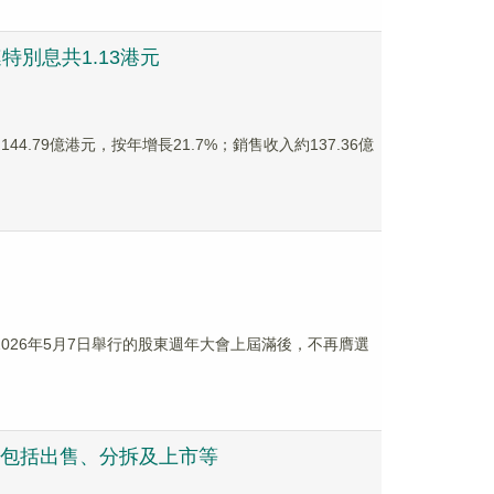
連特別息共1.13港元
144.79億港元，按年增長21.7%；銷售收入約137.36億
於2026年5月7日舉行的股東週年大會上屆滿後，不再膺選
評估 包括出售、分拆及上市等