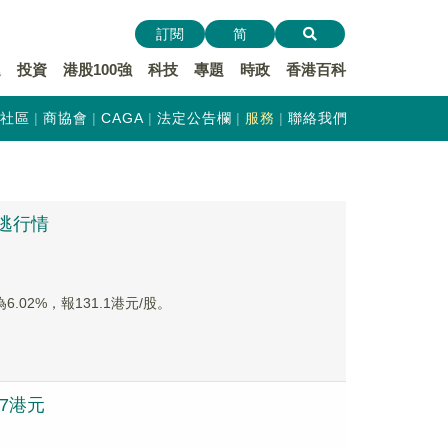
訂閱
简
遞
投資
港股100強
科技
專題
時政
香港百科
社區
商協會
CAGA
法定公告欄
服務
聯絡我們
出逃行情
.02%，報131.1港元/股。
97港元