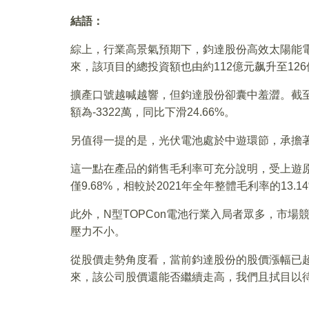
結語：
綜上，行業高景氣預期下，鈞達股份高效太陽能電
來，該項目的總投資額也由約112億元飙升至12
擴產口號越喊越響，但鈞達股份卻囊中羞澀。截至
額為-3322萬，同比下滑24.66%。
另值得一提的是，光伏電池處於中遊環節，承擔
這一點在產品的銷售毛利率可充分說明，受上遊原
僅9.68%，相較於2021年全年整體毛利率的13
此外，N型TOPCon電池行業入局者眾多，市
壓力不小。
從股價走勢角度看，當前鈞達股份的股價漲幅已超1
來，該公司股價還能否繼續走高，我們且拭目以