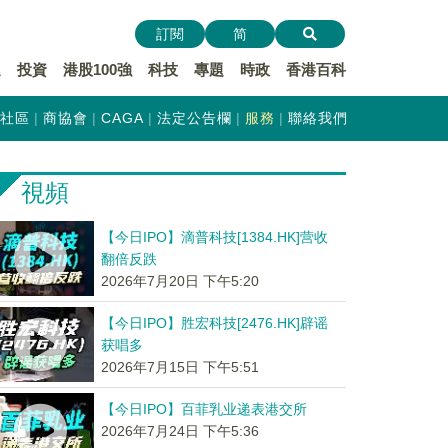
訂閱
简
遞
投資
港股100強
科技
專題
時政
香港百科
社區
商協會
CAGA
法定公告欄
服務
聯絡我們
視頻
【今日IPO】滴普科技[1384.HK]营收
翻倍反跌
2026年7月20日 下午5:20
【今日IPO】胜宏科技[2476.HK]辟谣
获唱多
2026年7月15日 下午5:51
【今日IPO】百菲乳业递表港交所
2026年7月24日 下午5:36