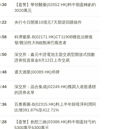
9:30
【盈警】華領醫藥(02552.HK)料中期盈轉虧約
3020萬元
9:22
央行今日開展10億元7天期逆回購操作
8:58
科濟藥業-B(02171.HK)CT1190B獲批治療復
發/難治性大B細胞淋巴瘤患者
8:50
深交所：鑫元中證電池主題交易型開放式指數
證券投資基金8月12日上市交易
8:48
通天酒業(00389.HK)停牌
8:44
深交所：晶合集成(02249.HK)獲調入港股通標
的證券名單
7:36
百奧賽圖-B(02315.HK)料上半年歸母淨利潤同
比增391.87%至412.71%
7:28
【盈警】創想三維(03388.HK)料中期盈转亏約
5300萬至6300萬元