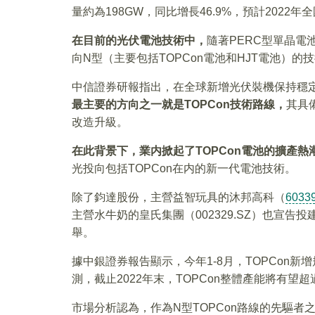
量約為198GW，同比增長46.9%，預計2022年
在目前的光伏電池技術中，
隨著PERC型單晶電
向N型（主要包括TOPCon電池和HJT電池）的
中信證券研報指出，在全球新增光伏裝機保持穩
最主要的方向之一就是TOPCon技術路線，
其具
改造升級。
在此背景下，業内掀起了TOPCon電池的擴產熱
光投向包括TOPCon在内的新一代電池技術。
除了鈞達股份，主營益智玩具的沐邦高科（
6033
主營水牛奶的皇氏集團（002329.SZ）也宣告投建2
舉。
據中銀證券報告顯示，今年1-8月，TOPCon新增規
測，截止2022年末，TOPCon整體產能將有望超
市場分析認為，作為N型TOPCon路線的先驅