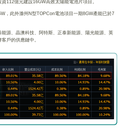
資112億元建設16GW高效太陽能電池片項目。
8GW，此外滁州N型TOPCon電池項目一期8GW產能已於7
科能源、晶澳科技、阿特斯、正泰新能源、陽光能源、英
牌客戶的供應鏈中。