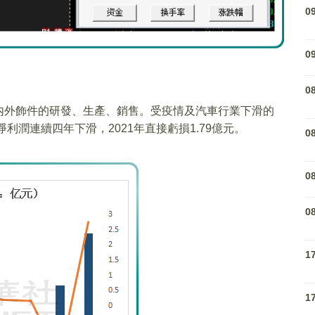
0
0
0
内外飾件的研發、生產、銷售。受疫情及汽車行業下滑的
利潤連續四年下滑，2021年直接虧損1.79億元。
0
0
0
1
1