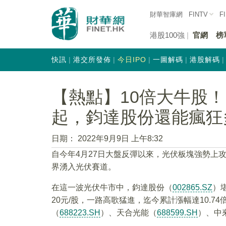
財華智庫網
FINTV
F
港股100強
官網
榜
快訊
港交所發佈
今日IPO
一圖解碼
港股解碼
【熱點】10倍大牛股！
起，鈞達股份還能瘋狂
日期：
2022年9月9日 上午8:32
自今年4月27日大盤反彈以來，光伏板塊強勢上
界湧入光伏賽道。
在這一波光伏牛市中，鈞達股份（
002865.SZ
）
20元/股，一路高歌猛進，迄今累計漲幅達10.
（
688223.SH
）、天合光能（
688599.SH
）、中