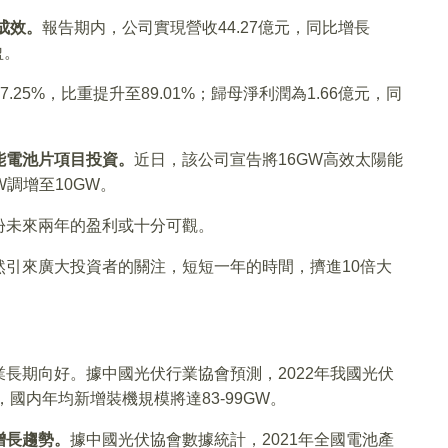
成效。
報告期内，公司實現營收44.27億元，同比增長
盈。
.25%，比重提升至89.01%；歸母淨利潤為1.66億元，同
能電池片項目投資。
近日，該公司宣告將16GW高效太陽能
W調增至10GW。
份未來兩年的盈利或十分可觀。
然引來廣大投資者的關注，短短一年的時間，擠進10倍大
長期向好。據中國光伏行業協會預測，2022年我國光伏
，國内年均新增裝機規模將達83-99GW。
增長趨勢。
據中國光伏協會數據統計，2021年全國電池產