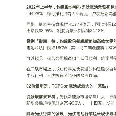
2022
年上半年，鈞達股份轉型光伏電池業務初見
644.28%；歸母淨利潤為2.73億元，成功扭虧為
同期，捷泰科技實現營收39.44億元，同比增長127
比增長88.95%，利潤貢獻比例高達84.18%。
嘗到「甜頭」後，鈞達股份擬繼續追加高效太陽
電池片項目調增18GW，其中將二期產能將由8G
可以預見，倘若公司擴產項目進展順利，鈞達股
在二級市場上，
成功跨界光伏賽道的鈞達股份自
牛股行列，不少投資者也賺的盆滿缽滿。
02
前景明朗，TOPCon電池成最大的「亮點」
從發展前景來看，
光伏新能源市場增量巨大，行業
新增裝機規模預計為75-90GW，「十四五」期間
隨著光伏行業的發展，光伏電池行業也呈現快速