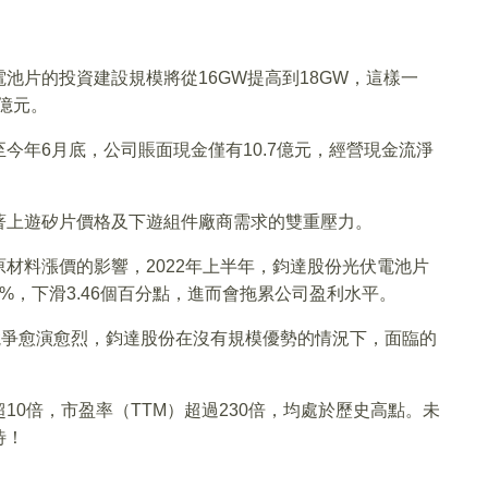
池片的投資建設規模將從16GW提高到18GW，這樣一
6億元。
今年6月底，公司賬面現金僅有10.7億元，經營現金流淨
著上遊矽片價格及下遊組件廠商需求的雙重壓力。
材料漲價的影響，2022年上半年，鈞達股份光伏電池片
.14%，下滑3.46個百分點，進而會拖累公司盈利水平。
場競爭愈演愈烈，鈞達股份在沒有規模優勢的情況下，面臨的
0倍，市盈率（TTM）超過230倍，均處於歷史高點。未
待！