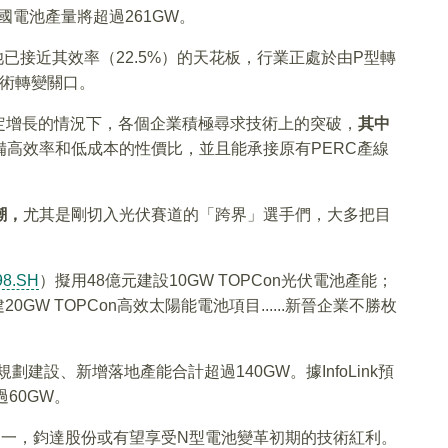
全國電池產量將超過261GW。
池已接近其效率（22.5%）的天花板，行業正處於由P型轉
技術轉變關口。
定增長的情況下，各個企業積極尋求技術上的突破，
其中
備高效率和低成本的性價比，並且能承接原有PERC產線
潮，
尤其是剛切入光伏賽道的「跨界」選手們，大多把目
98.SH
）擬用48億元建設10GW TOPCon光伏電池產能；
0GW TOPCon高效太陽能電池項目......新晉企業不勝枚
劃建設、新增落地產能合計超過140GW。據InfoLink預
過60GW。
者之一，鈞達股份或有望享受N型電池變革初期的技術紅利。