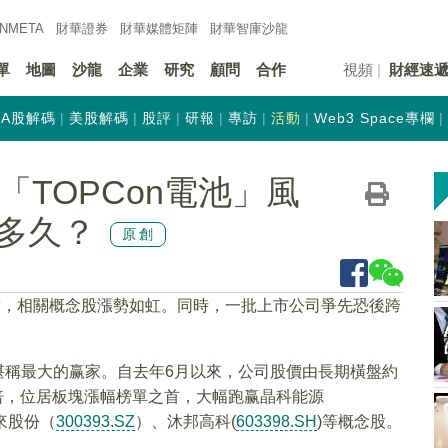
INMETA
財華證券
財華
媒體矩陣
財華
智庫沙龍
單
地圖
沙龍
企業
研究
顧問
合作
視頻
財經速
A股解碼
美股解碼
股評
研報
專訪
活動
Web3 Space專欄
「TOPCon電池」風
多久？
原創
攻，相關概念股漲勢如虹。同時，一批上市公司爭先恐後跨
堪稱最大的赢家。自去年6月以來，公司股價由長期橫盤約
74倍，位居板塊漲幅榜單之首，大幅跑赢晶科能源
來股份（
300393.SZ
）、沐邦高科(
603398.SH
)等概念股。