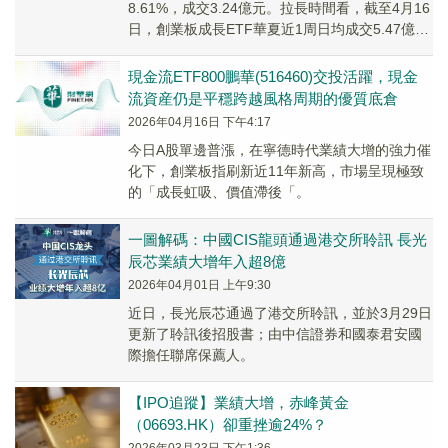
8.61%，成交3.24億元。拉長時間看，截至4月16
日，創業板成長ETF華夏近1周日均成交5.47億
元。規模方面，創業板成長ETF華夏最...
現金流ETF800鵬華(516460)交投活躍，現金
流資産仍是平穩跨越風格周期的優質底倉
2026年04月16日 下午4:17
今日A股單邊普漲，在寧德時代業績大增的強力催
化下，創業板指刷新近11年新高，市場呈現極致
的「成長虹吸、價值滯後「。
一圖解碼：中國CIS龍頭通過港交所聆訊 長光
辰芯業績大增年入超8億
2026年04月01日 上午9:30
近日，長光辰芯通過了港交所聆訊，並於3月29日
更新了聆訊後招股書；由中信證券和國泰君安國
際擔任聯席保薦人。
【IPO追蹤】業績大增，赤峰黃金
（06693.HK）卻重挫逾24%？