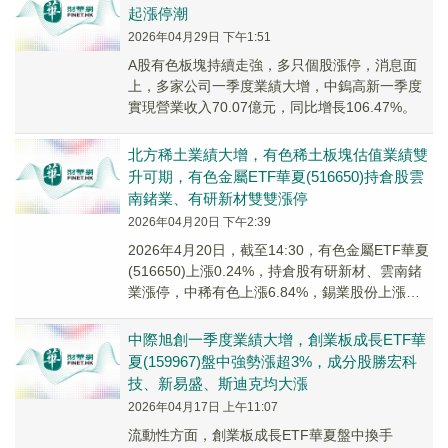
起漲停潮
2026年04月29日 下午1:51
A股有色板塊持續走強，多只個股漲停，消息面
上，多家公司一季度業績大增，中鎢高新一季度
實現營業收入70.07億元，同比增長106.47%。
北方稀土業績大增，有色稀土板塊估值業績雙
升可期，有色金屬ETF華夏(516650)持倉股雲
南鍺業、有研新材雙雙漲停
2026年04月20日 下午2:39
2026年4月20日，截至14:30，有色金屬ETF華夏
(516650)上漲0.24%，持倉股有研新材、雲南鍺
業漲停，中稀有色上漲6.84%，錫業股份上漲
5.20%，中國稀土上漲3.90%。
中際旭創一季度業績大增，創業板成長ETF華
夏(159967)盤中強勢漲超3%，成分股勝宏科
技、新易盛、斯迪克均大漲
2026年04月17日 上午11:07
流動性方面，創業板成長ETF華夏盤中換手