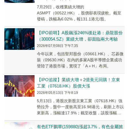
7月29日，收穫業績大增的
ASMPT（00522.HK），股價卻表現疲軟。截至
發稿，跌幅為6.02%，報131.1港元/股。
【IPO前哨】A股飆漲246%後赴港：鼎龍股份
（300054.SZ）業績大增，卻面臨兩大考驗
2026年07月08日 下午7:35
今年以來，包括聖邦股份（03661.HK）、芯碁微
裝（09630.HK）在內的多家A股半導體企業成功
登陸了港股市場，實現了「A＋H」布局。
【IPO追蹤】業績大增＋2億美元回購！京東
工業（07618.HK）股價大漲
2026年05月13日 下午8:19
5月13日，港股次新股京東工業（07618.HK）強
勢拉升，盤中一度衝高至16.98港元，刷新上市以
來新高，漲幅達17.9%；截至收盤，該股漲幅為
12.85%，報16.25港元/股。
有色ETF鵬華(159880)漲超3.7%，有色金屬掀