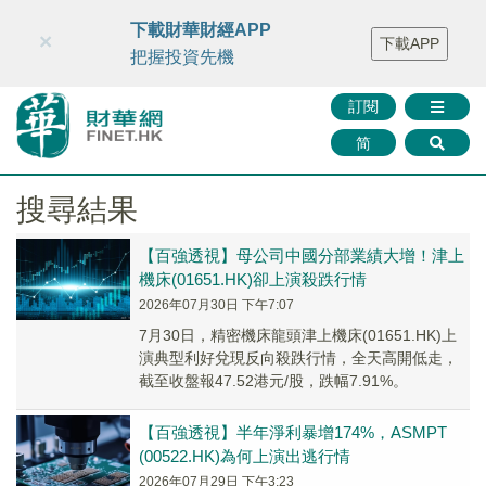
財華智庫網
FINTV
FINMETA
財華證券
媒體矩陣
下載財華財經APP
×
下載APP
智庫沙龍
聯絡我們
把握投資先機
訂閱
简
搜尋結果
【百強透視】母公司中國分部業績大增！津上
機床(01651.HK)卻上演殺跌行情
2026年07月30日 下午7:07
7月30日，精密機床龍頭津上機床(01651.HK)上
演典型利好兌現反向殺跌行情，全天高開低走，
截至收盤報47.52港元/股，跌幅7.91%。
【百強透視】半年淨利暴增174%，ASMPT
(00522.HK)為何上演出逃行情
2026年07月29日 下午3:23