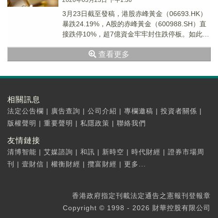
2026年03月23日 下午1:36
3月23日截至發稿，港股赤峰黃金（06693.HK）
暴跌24.19%，A股的赤峰黃金（600988.SH）直
接跌停10%，超7億資金牢牢封住跌停板。如此極
端的行情，引發市場廣泛關注。
查看更多
相關訊息
法定公告欄
|
廣告查詢
|
公司介紹
|
專欄邀稿
|
投資者關係
|
版權聲明
|
重要聲明
|
私隱政策
|
聯絡我們
友情鏈接
清博智能
|
艾媒諮詢
|
和訊
|
新時空
|
時代財經
|
證券市場周
刊
|
壹財信
|
權衡財經
|
攬富財經
|
更多...
香港政府指定刊載法定通告之憲報刊登報章
Copyright © 1998 - 2026 財華控股有限公司